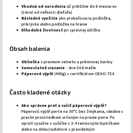
Vhodná od narodenia
až približne do 6 mesiacov
(závisí od veľkosti dieťaťa)
Následné využitie
ako prebaľovacia podložka,
prikrývka alebo podložka na hranie
Dlhodobá životnosť
pri správnej údržbe
Obsah balenia
Obliečka
z premium velvetu a prémiovej bavlny
Samostatné viazanie
- dve šité mašle
Páperová výplň
(400g) s certifikátom OEKO-TEX
Často kladené otázky
Ako správne prať a sušiť páperovú výplň?
Páperovú výplň perte na 30°C bez žmýkania, ideálne s
pracím prostriedkom určeným na pranie peria. Po
opratí vysušte v sušičke s 3-4 tenisovými loptičkami
alebo na slnku/radiátore s pravidelným