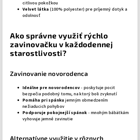
citlivou pokožkou
Velvet látka
(100% polyester) pre príjemný dotyk a
odolnosť
Ako správne využiť rýchlo
zavinovačku v každodennej
starostlivosti?
Zavinovanie novorodenca
Ideálne pre novorodencov
- poskytuje pocit
bezpečia podobný tomu, na ktorý boli zvyknutí
Pomáha pri spánku
jemným obmedzením
nežiaducich pohybov
Podporuje pokojnejší spánok
- mnohým bábätkám
vyhovuje jemné zavinutie
Alternatívne využitie v rôznych