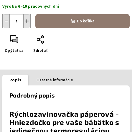
Jednotková
Výroba 6 -10 pracovných dní
cena:
−
+
Do košíka
Opýtať sa
Zdieľať
Popis
Ostatné informácie
Podrobný popis
Rýchlozavinovačka páperová -
Hniezdočko pre vaše bábätko s
jedinečnou termoreguláciou