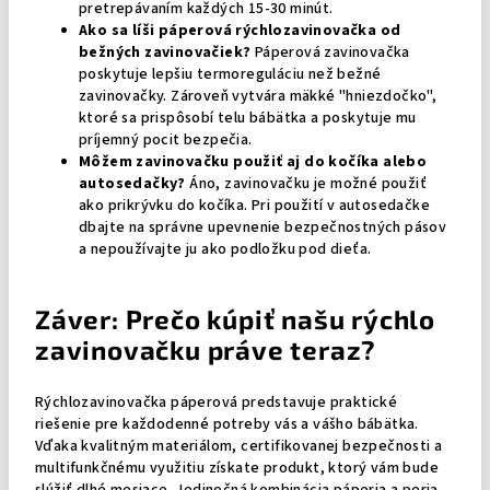
pretrepávaním každých 15-30 minút.
Ako sa líši páperová rýchlozavinovačka od
bežných zavinovačiek?
Páperová zavinovačka
poskytuje lepšiu termoreguláciu než bežné
zavinovačky. Zároveň vytvára mäkké "hniezdočko",
ktoré sa prispôsobí telu bábätka a poskytuje mu
príjemný pocit bezpečia.
Môžem zavinovačku použiť aj do kočíka alebo
autosedačky?
Áno, zavinovačku je možné použiť
ako prikrývku do kočíka. Pri použití v autosedačke
dbajte na správne upevnenie bezpečnostných pásov
a nepoužívajte ju ako podložku pod dieťa.
Záver: Prečo kúpiť našu rýchlo
zavinovačku práve teraz?
Rýchlozavinovačka páperová predstavuje praktické
riešenie pre každodenné potreby vás a vášho bábätka.
Vďaka kvalitným materiálom, certifikovanej bezpečnosti a
multifunkčnému využitiu získate produkt, ktorý vám bude