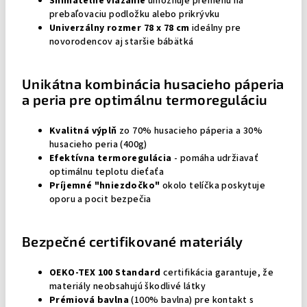
Snímateľné viazanie
umožňuje premenu na
prebaľovaciu podložku alebo prikrývku
Univerzálny rozmer 78 x 78 cm
ideálny pre
novorodencov aj staršie bábätká
Unikátna kombinácia husacieho páperia
a peria pre optimálnu termoreguláciu
Kvalitná výplň
zo 70% husacieho páperia a 30%
husacieho peria (400g)
Efektívna termoregulácia
- pomáha udržiavať
optimálnu teplotu dieťaťa
Príjemné "hniezdočko"
okolo telíčka poskytuje
oporu a pocit bezpečia
Bezpečné certifikované materiály
OEKO-TEX 100 Standard
certifikácia garantuje, že
materiály neobsahujú škodlivé látky
Prémiová bavlna
(100% bavlna) pre kontakt s