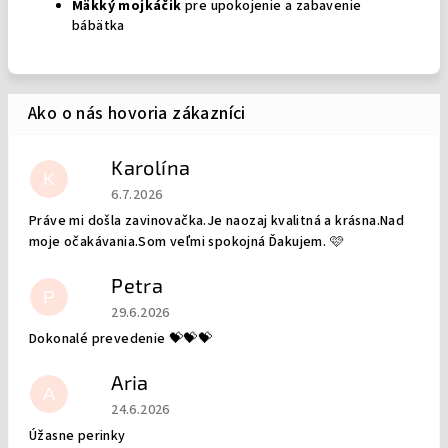
Mäkký mojkáčik
pre upokojenie a zabavenie
bábätka
Karolína
K
Hodnotenie obchodu je 5 z 5 hviezdičiek.
6.7.2026
Práve mi došla zavinovačka.Je naozaj kvalitná a krásna.Nad
moje očakávania.Som veľmi spokojná Ďakujem. 🩷
Petra
P
Hodnotenie obchodu je 5 z 5 hviezdičiek.
29.6.2026
Dokonalé prevedenie 💝💝💝
Aria
A
Hodnotenie obchodu je 5 z 5 hviezdičiek.
24.6.2026
Úžasne perinky