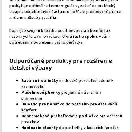
slúžiť dlhé mesiace. Jedinečná kombinácia páperia a peria
poskytuje optimálnu termoreguláciu, zatiaľ čo praktický
dizajn s oddeliteľnými časťami umožňuje jednoduché pranie
a rôzne spôsoby využitia.
Doprajte svojmu bábätku pocit bezpečia a komfortu s
našou rýchlo zavinovačkou, ktorá rastie spolu s vašimi
potrebami a potrebami vášho dieťatka.
Odporúčané produkty pre rozšírenie
detskej výbavy
Bavlnené obliečky
na detskú postieľku ladené k
zavinovačke
Mušelínové plienky
pre jemné utieranie a
prikrývanie
Hniezdo pre bábätko
do postieľky pre ešte väčší
komfort
Nepremokavá prebaľovacia podložka
pre ochranu
povrchov
Napínacie plachty
do postieľky v ladiacich farbách