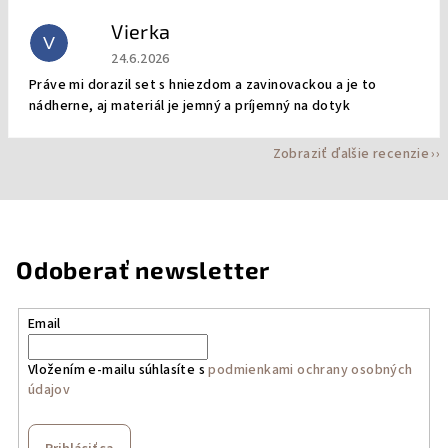
Vierka
V
Hodnotenie obchodu je 5 z 5 hviezdičiek.
24.6.2026
Práve mi dorazil set s hniezdom a zavinovackou a je to
nádherne, aj materiál je jemný a príjemný na dotyk
Zobraziť ďalšie recenzie
Odoberať newsletter
Email
Vložením e-mailu súhlasíte s
podmienkami ochrany osobných
údajov