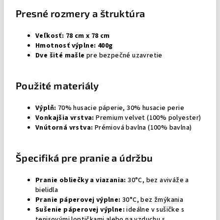
Presné rozmery a štruktúra
Veľkosť: 78 cm x 78 cm
Hmotnosť výplne: 400g
Dve šité mašle
pre bezpečné uzavretie
Použité materiály
Výplň:
70% husacie páperie, 30% husacie perie
Vonkajšia vrstva:
Premium velvet (100% polyester)
Vnútorná vrstva:
Prémiová bavlna (100% bavlna)
Špecifiká pre pranie a údržbu
Pranie obliečky a viazania:
30°C, bez aviváže a
bielidla
Pranie páperovej výplne:
30°C, bez žmýkania
Sušenie páperovej výplne:
ideálne v sušičke s
tenisovými loptičkami alebo na vzduchu s