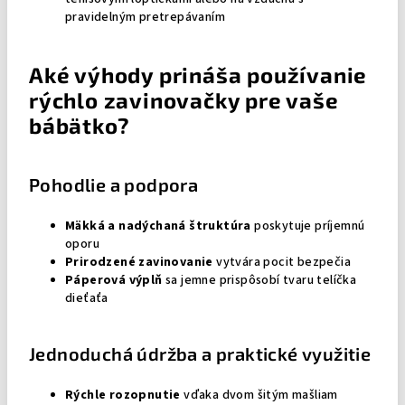
pravidelným pretrepávaním
Aké výhody prináša používanie
rýchlo zavinovačky pre vaše
bábätko?
Pohodlie a podpora
Mäkká a nadýchaná štruktúra
poskytuje príjemnú
oporu
Prirodzené zavinovanie
vytvára pocit bezpečia
Páperová výplň
sa jemne prispôsobí tvaru telíčka
dieťaťa
Jednoduchá údržba a praktické využitie
Rýchle rozopnutie
vďaka dvom šitým mašliam