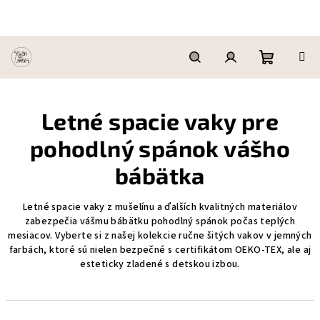
Prejsť
na
obsah
Nákupn
Hľadať
Prihlásenie
Letné spacie vaky pre
košík
pohodlný spánok vášho
bábätka
Letné spacie vaky z mušelínu a ďalších kvalitných materiálov
zabezpečia vášmu bábätku pohodlný spánok počas teplých
mesiacov. Vyberte si z našej kolekcie ručne šitých vakov v jemných
farbách, ktoré sú nielen bezpečné s certifikátom OEKO-TEX, ale aj
esteticky zladené s detskou izbou.