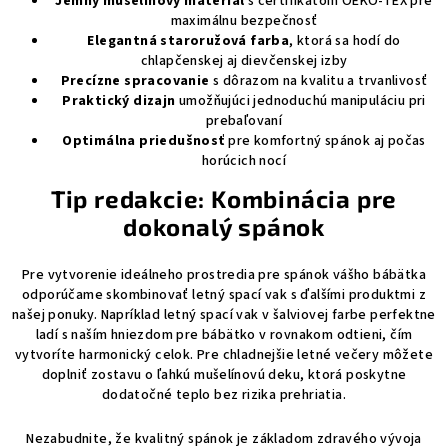
Jemný mušelínový materiál
s certifikátom OEKO-TEX pre
maximálnu bezpečnosť
Elegantná staroružová farba
, ktorá sa hodí do
chlapčenskej aj dievčenskej izby
Precízne spracovanie
s dôrazom na kvalitu a trvanlivosť
Praktický dizajn
umožňujúci jednoduchú manipuláciu pri
prebaľovaní
Optimálna priedušnosť
pre komfortný spánok aj počas
horúcich nocí
Tip redakcie: Kombinácia pre
dokonalý spánok
Pre vytvorenie ideálneho prostredia pre spánok vášho bábätka
odporúčame skombinovať letný spací vak s ďalšími produktmi z
našej ponuky. Napríklad letný spací vak v šalviovej farbe perfektne
ladí s naším hniezdom pre bábätko v rovnakom odtieni, čím
vytvoríte harmonický celok. Pre chladnejšie letné večery môžete
doplniť zostavu o ľahkú mušelínovú deku, ktorá poskytne
dodatočné teplo bez rizika prehriatia.
Nezabudnite, že kvalitný spánok je základom zdravého vývoja