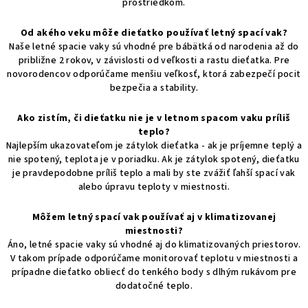
prostriedkom.
Od akého veku môže dieťatko používať letný spací vak?
Naše letné spacie vaky sú vhodné pre bábätká od narodenia až do
približne 2 rokov, v závislosti od veľkosti a rastu dieťatka. Pre
novorodencov odporúčame menšiu veľkosť, ktorá zabezpečí pocit
bezpečia a stability.
Ako zistím, či dieťatku nie je v letnom spacom vaku príliš
teplo?
Najlepším ukazovateľom je zátylok dieťatka - ak je príjemne teplý a
nie spotený, teplota je v poriadku. Ak je zátylok spotený, dieťatku
je pravdepodobne príliš teplo a mali by ste zvážiť ľahší spací vak
alebo úpravu teploty v miestnosti.
Môžem letný spací vak používať aj v klimatizovanej
miestnosti?
Áno, letné spacie vaky sú vhodné aj do klimatizovaných priestorov.
V takom prípade odporúčame monitorovať teplotu v miestnosti a
prípadne dieťatko obliecť do tenkého body s dlhým rukávom pre
dodatočné teplo.