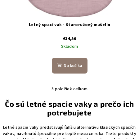
Letný spací vak - Staroružový mušelín
€34,50
Skladom
Do košíka
3
položiek celkom
O
v
Čo sú letné spacie vaky a prečo ich
l
potrebujete
á
d
a
Letné spacie vaky predstavujú ľahšiu alternatívu klasických spacích
vakov, navrhnutú špeciálne pre teplé mesiace roka. Tieto produkty
c