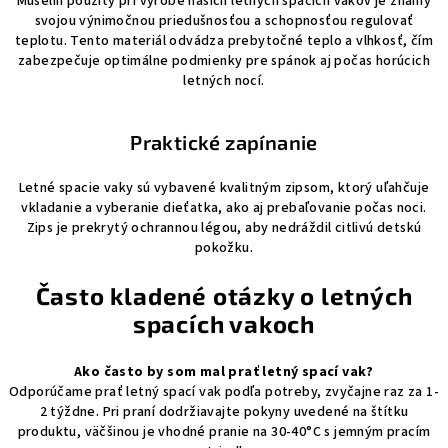
Mušelín použitý pri výrobe našich letných spacích vakov je známy
svojou výnimočnou priedušnosťou a schopnosťou regulovať
teplotu. Tento materiál odvádza prebytočné teplo a vlhkosť, čím
zabezpečuje optimálne podmienky pre spánok aj počas horúcich
letných nocí.
Praktické zapínanie
Letné spacie vaky sú vybavené kvalitným zipsom, ktorý uľahčuje
vkladanie a vyberanie dieťatka, ako aj prebaľovanie počas noci.
Zips je prekrytý ochrannou légou, aby nedráždil citlivú detskú
pokožku.
Často kladené otázky o letných
spacích vakoch
Ako často by som mal prať letný spací vak?
Odporúčame prať letný spací vak podľa potreby, zvyčajne raz za 1-
2 týždne. Pri praní dodržiavajte pokyny uvedené na štítku
produktu, väčšinou je vhodné pranie na 30-40°C s jemným pracím