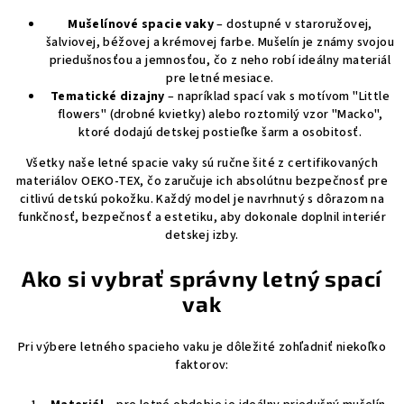
Mušelínové spacie vaky
– dostupné v staroružovej,
šalviovej, béžovej a krémovej farbe. Mušelín je známy svojou
priedušnosťou a jemnosťou, čo z neho robí ideálny materiál
pre letné mesiace.
Tematické dizajny
– napríklad spací vak s motívom "Little
flowers" (drobné kvietky) alebo roztomilý vzor "Macko",
ktoré dodajú detskej postieľke šarm a osobitosť.
Všetky naše letné spacie vaky sú ručne šité z certifikovaných
materiálov OEKO-TEX, čo zaručuje ich absolútnu bezpečnosť pre
citlivú detskú pokožku. Každý model je navrhnutý s dôrazom na
funkčnosť, bezpečnosť a estetiku, aby dokonale doplnil interiér
detskej izby.
Ako si vybrať správny letný spací
vak
Pri výbere letného spacieho vaku je dôležité zohľadniť niekoľko
faktorov: