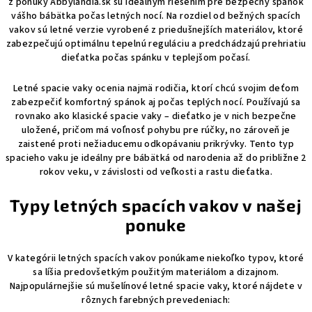
z ponuky Abbylandia.sk sú ideálnym riešením pre bezpečný spánok
i
vášho bábätka počas letných nocí. Na rozdiel od bežných spacích
e
vakov sú letné verzie vyrobené z priedušnejších materiálov, ktoré
p
zabezpečujú optimálnu tepelnú reguláciu a predchádzajú prehriatiu
r
dieťatka počas spánku v teplejšom počasí.
v
k
Letné spacie vaky ocenia najmä rodičia, ktorí chcú svojim deťom
y
zabezpečiť komfortný spánok aj počas teplých nocí. Používajú sa
rovnako ako klasické spacie vaky – dieťatko je v nich bezpečne
v
uložené, pričom má voľnosť pohybu pre rúčky, no zároveň je
ý
zaistené proti nežiaducemu odkopávaniu prikrývky. Tento typ
p
spacieho vaku je ideálny pre bábätká od narodenia až do približne 2
i
rokov veku, v závislosti od veľkosti a rastu dieťatka.
s
u
Typy letných spacích vakov v našej
ponuke
V kategórii letných spacích vakov ponúkame niekoľko typov, ktoré
sa líšia predovšetkým použitým materiálom a dizajnom.
Najpopulárnejšie sú mušelínové letné spacie vaky, ktoré nájdete v
rôznych farebných prevedeniach: