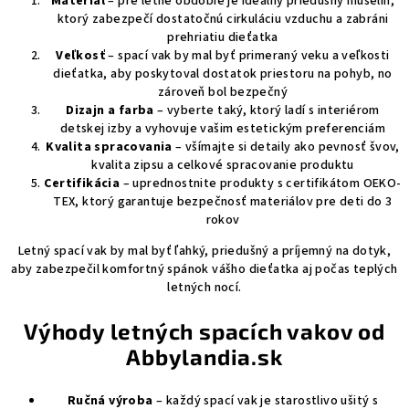
Materiál
– pre letné obdobie je ideálny priedušný mušelín,
ktorý zabezpečí dostatočnú cirkuláciu vzduchu a zabráni
prehriatiu dieťatka
Veľkosť
– spací vak by mal byť primeraný veku a veľkosti
dieťatka, aby poskytoval dostatok priestoru na pohyb, no
zároveň bol bezpečný
Dizajn a farba
– vyberte taký, ktorý ladí s interiérom
detskej izby a vyhovuje vašim estetickým preferenciám
Kvalita spracovania
– všímajte si detaily ako pevnosť švov,
kvalita zipsu a celkové spracovanie produktu
Certifikácia
– uprednostnite produkty s certifikátom OEKO-
TEX, ktorý garantuje bezpečnosť materiálov pre deti do 3
rokov
Letný spací vak by mal byť ľahký, priedušný a príjemný na dotyk,
aby zabezpečil komfortný spánok vášho dieťatka aj počas teplých
letných nocí.
Výhody letných spacích vakov od
Abbylandia.sk
Ručná výroba
– každý spací vak je starostlivo ušitý s