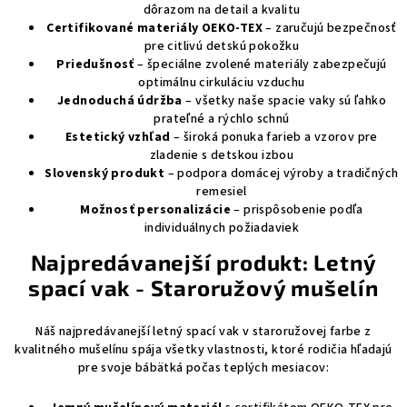
dôrazom na detail a kvalitu
Certifikované materiály OEKO-TEX
– zaručujú bezpečnosť
pre citlivú detskú pokožku
Priedušnosť
– špeciálne zvolené materiály zabezpečujú
optimálnu cirkuláciu vzduchu
Jednoduchá údržba
– všetky naše spacie vaky sú ľahko
prateľné a rýchlo schnú
Estetický vzhľad
– široká ponuka farieb a vzorov pre
zladenie s detskou izbou
Slovenský produkt
– podpora domácej výroby a tradičných
remesiel
Možnosť personalizácie
– prispôsobenie podľa
individuálnych požiadaviek
Najpredávanejší produkt: Letný
spací vak - Staroružový mušelín
Náš najpredávanejší letný spací vak v staroružovej farbe z
kvalitného mušelínu spája všetky vlastnosti, ktoré rodičia hľadajú
pre svoje bábätká počas teplých mesiacov: