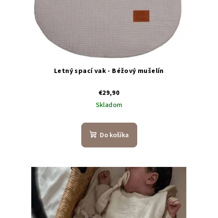
t
o
v
Letný spací vak - Béžový mušelín
€29,90
Skladom
Do košíka