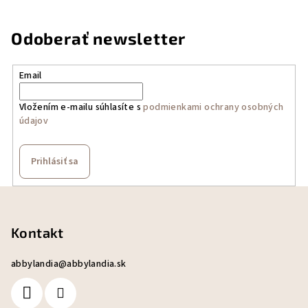
Odoberať newsletter
Email
Vložením e-mailu súhlasíte s
podmienkami ochrany osobných
údajov
Prihlásiť sa
Z
á
p
Kontakt
ä
abbylandia
@
abbylandia.sk
t
i