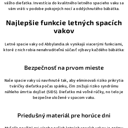
vášho dieťatka. Investícia do kvalitného letného spacieho vaku sa
vám vráti v podobe pokojných nocí a oddýchnutého bábätka.
Najlepšie funkcie letných spacích
vakov
Letné spacie vaky od Abbylandia.sk vynikajú viacerými funkciami,
ktoré z nich robia nenahraditeľnú súčasť výbavy každého bábätka:
Bezpečnosť na prvom mieste
Naše spacie vaky sú navrhnuté tak, aby eliminovali riziko prikrytia
tváričky dieťatka počas spánku, čím znižujú riziko syndrómu
náhleho úmrtia dojčiat (SIDS). Dieťatko má voľné rúčky, no telo je
bezpečne uložené v spacom vaku.
Priedušný materiál pre horúce dni