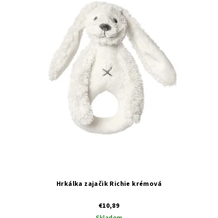
Hrkálka zajačik Richie krémová
€10,89