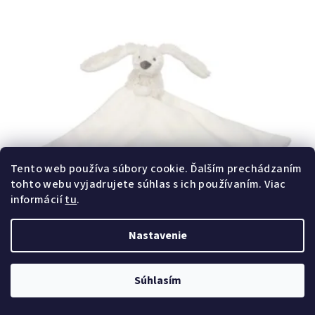
Tento web používa súbory cookie. Ďalším prechádzaním
tohto webu vyjadrujete súhlas s ich používaním. Viac
informácií
tu
.
Nastavenie
Súhlasím
Mojkáčik zajačik Richie s dečkou krémový veľkosť : 28cm