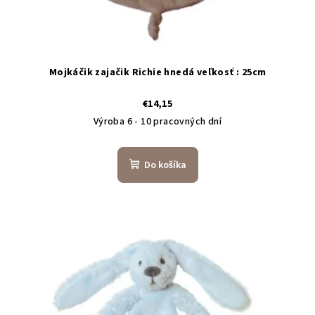
Mojkáčik zajačik Richie hnedá veľkosť : 25cm
€14,15
Výroba 6 - 10 pracovných dní
Do košíka