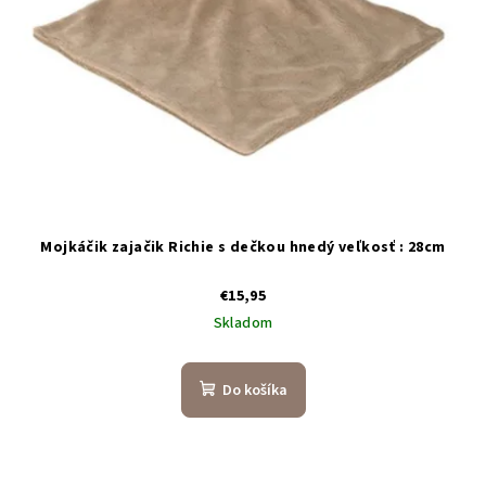
Mojkáčik zajačik Richie s dečkou hnedý veľkosť : 28cm
€15,95
Skladom
Do košíka