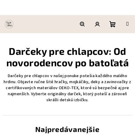
Prejsť
na
obsah
Nákupn
Hľadať
Prihlásenie
Darčeky pre chlapcov: Od
košík
novorodencov po batoľatá
Darčeky pre chlapcov v našej ponuke potešia každého malého
hrdinu. Objavte ručne šité hračky, mojkáčiky, deky a zavinovačky z
certifikovaných materiálov OEKO-TEX, ktoré sú bezpečné aj pre
najmenších. Vyberte originálny darček, ktorý poteší a zároveň
skrášli detskú izbičku.
Najpredávanejšie