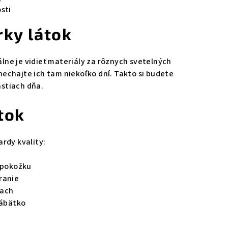
sti
rky látok
ne je vidieť materiály za rôznych svetelných
echajte ich tam niekoľko dní. Takto si budete
astiach dňa.
tok
ardy kvality:
ú pokožku
ranie
iach
bábätko