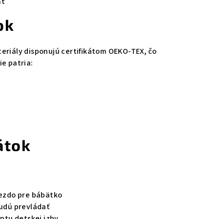
ať
ok
eriály disponujú certifikátom OEKO-TEX, čo
ie patria:
u
átok
iezdo pre bábätko
budú prevládať
ptu detskej izby