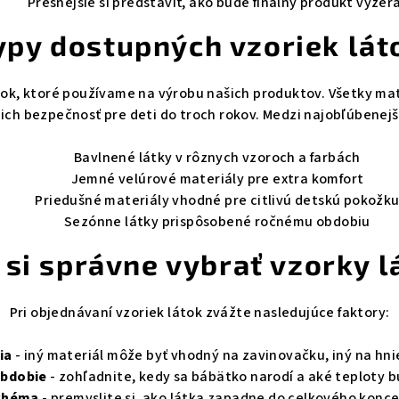
Presnejšie si predstaviť, ako bude finálny produkt vyzer
ý
ypy dostupných vzoriek lát
p
i
s
tok, ktoré používame na výrobu našich produktov. Všetky mat
ich bezpečnosť pre deti do troch rokov. Medzi najobľúbenejš
u
Bavlnené látky v rôznych vzoroch a farbách
Jemné velúrové materiály pre extra komfort
Priedušné materiály vhodné pre citlivú detskú pokožk
Sezónne látky prispôsobené ročnému obdobiu
 si správne vybrať vzorky l
Pri objednávaní vzoriek látok zvážte nasledujúce faktory:
ia
- iný materiál môže byť vhodný na zavinovačku, iný na hn
obdobie
- zohľadnite, kedy sa bábätko narodí a aké teploty 
chéma
- premyslite si, ako látka zapadne do celkového konce