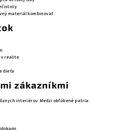
ečistoty
lavný materiál kombinovať
tok
ím
v realite
y
e dieťa
imi zákazníkmi
rôznych interiérov. Medzi obľúbené patria:
oplnkami