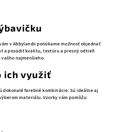
výbavičku
to vám v Abbylandii ponúkame možnosť objednať
a posúdiť kvalitu, textúru a presný odtieň
e vašho najmenšieho.
 ich využiť
ú dokonalé farebné kombinácie. Sú ideálne aj
m výberom materiálu. Vzorky vám pomôžu: