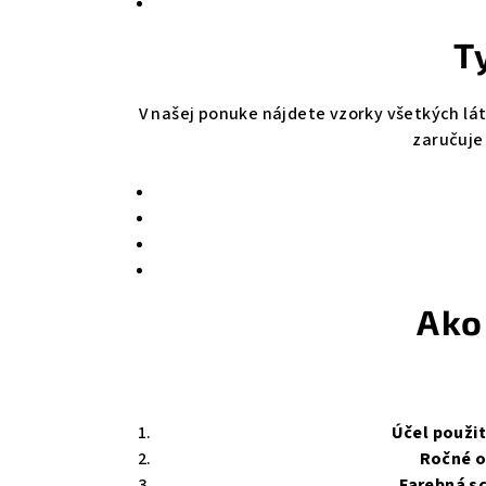
T
V našej ponuke nájdete vzorky všetkých lá
zaručuje 
Ako
Účel použit
Ročné 
Farebná s