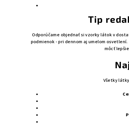
Tip reda
Odporúčame objednať si vzorky látok v dosta
podmienok - pri dennom aj umelom osvetlení. 
môcť lepšie
Na
Všetky látky
Ce
P