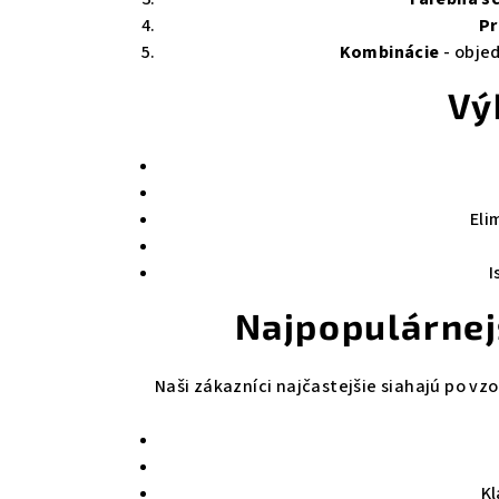
Pr
Kombinácie
- objed
Vý
Eli
I
Najpopulárnej
Naši zákazníci najčastejšie siahajú po vz
Kl