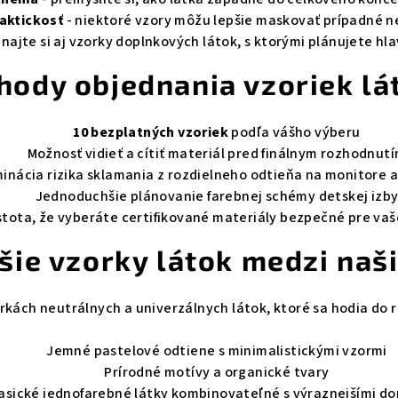
aktickosť
- niektoré vzory môžu lepšie maskovať prípadné n
najte si aj vzorky doplnkových látok, s ktorými plánujete h
hody objednania vzoriek lá
10 bezplatných vzoriek
podľa vášho výberu
Možnosť vidieť a cítiť materiál pred finálnym rozhodnut
minácia rizika sklamania z rozdielneho odtieňa na monitore a 
Jednoduchšie plánovanie farebnej schémy detskej izb
stota, že vyberáte certifikované materiály bezpečné pre vaš
šie vzorky látok medzi naš
orkách neutrálnych a univerzálnych látok, ktoré sa hodia do 
Jemné pastelové odtiene s minimalistickými vzormi
Prírodné motívy a organické tvary
asické jednofarebné látky kombinovateľné s výraznejšími d