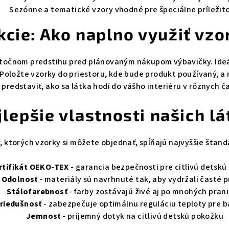
Sezónne a tematické vzory vhodné pre špeciálne príležito
kcie: Ako naplno využiť vzo
točnom predstihu pred plánovaným nákupom výbavičky. Ideál
Položte vzorky do priestoru, kde bude produkt používaný, a n
 predstaviť, ako sa látka hodí do vášho interiéru v rôznych č
jlepšie vlastnosti našich lá
, ktorých vzorky si môžete objednať, spĺňajú najvyššie štand
rtifikát OEKO-TEX
- garancia bezpečnosti pre citlivú detsk
Odolnosť
- materiály sú navrhnuté tak, aby vydržali časté p
Stálofarebnosť
- farby zostávajú živé aj po mnohých pran
riedušnosť
- zabezpečuje optimálnu reguláciu teploty pre 
Jemnosť
- príjemný dotyk na citlivú detskú pokožku