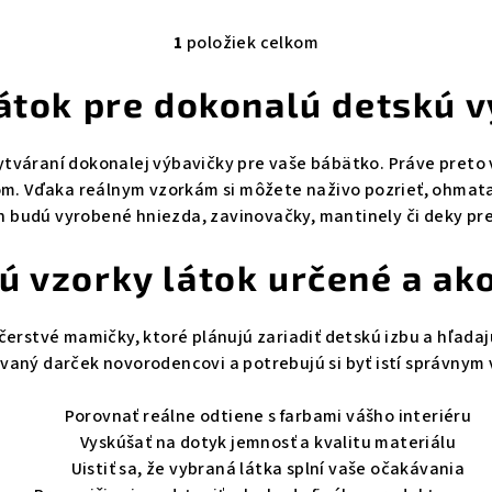
1
položiek celkom
O
v
átok pre dokonalú detskú 
l
á
vytváraní dokonalej výbavičky pre vaše bábätko. Práve pre
d
m. Vďaka reálnym vzorkám si môžete naživo pozrieť, ohmatať 
a
ch budú vyrobené hniezda, zavinovačky, mantinely či deky pr
c
i
ú vzorky látok určené a ako
e
p
erstvé mamičky, ktoré plánujú zariadiť detskú izbu a hľadaj
r
zovaný darček novorodencovi a potrebujú si byť istí správny
v
Porovnať reálne odtiene s farbami vášho interiéru
k
Vyskúšať na dotyk jemnosť a kvalitu materiálu
y
Uistiť sa, že vybraná látka splní vaše očakávania
v