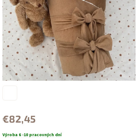
€82,45
Jednotková
Výroba 6 -10 pracovných dní
cena: