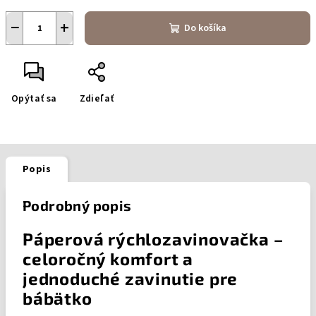
−
+
Do košíka
Opýtať sa
Zdieľať
Popis
Podrobný popis
Páperová rýchlozavinovačka –
celoročný komfort a
jednoduché zavinutie pre
bábätko