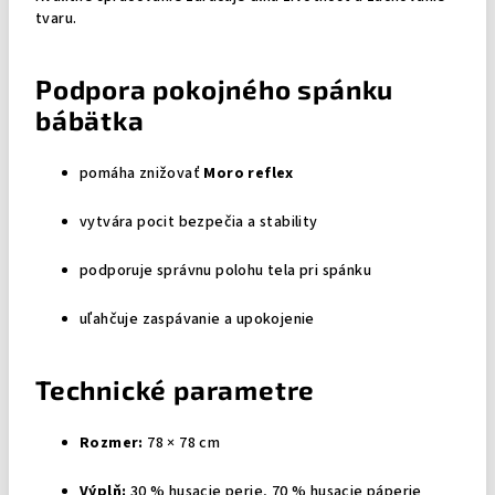
tvaru.
Podpora pokojného spánku
bábätka
pomáha znižovať
Moro reflex
vytvára pocit bezpečia a stability
podporuje správnu polohu tela pri spánku
uľahčuje zaspávanie a upokojenie
Technické parametre
Rozmer:
78 × 78 cm
Výplň:
30 % husacie perie, 70 % husacie páperie