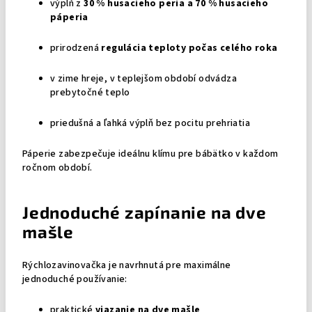
výplň z
30 % husacieho peria a 70 % husacieho
páperia
prirodzená
regulácia teploty počas celého roka
v zime hreje, v teplejšom období odvádza
prebytočné teplo
priedušná a ľahká výplň bez pocitu prehriatia
Páperie zabezpečuje ideálnu klímu pre bábätko v každom
ročnom období.
Jednoduché zapínanie na dve
mašle
Rýchlozavinovačka je navrhnutá pre maximálne
jednoduché používanie:
praktické
viazanie na dve mašle