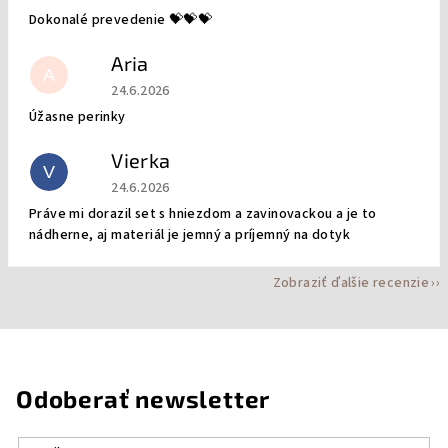
Dokonalé prevedenie 💝💝💝
Aria
A
Hodnotenie obchodu je 5 z 5 hviezdičiek.
24.6.2026
Úžasne perinky
Vierka
V
Hodnotenie obchodu je 5 z 5 hviezdičiek.
24.6.2026
Práve mi dorazil set s hniezdom a zavinovackou a je to
nádherne, aj materiál je jemný a príjemný na dotyk
Zobraziť ďalšie recenzie
Odoberať newsletter