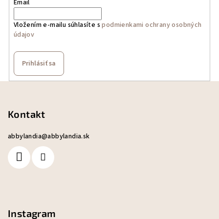
Email
Vložením e-mailu súhlasíte s
podmienkami ochrany osobných
údajov
Prihlásiť sa
Z
á
p
Kontakt
ä
abbylandia
@
abbylandia.sk
t
i
e
Instagram