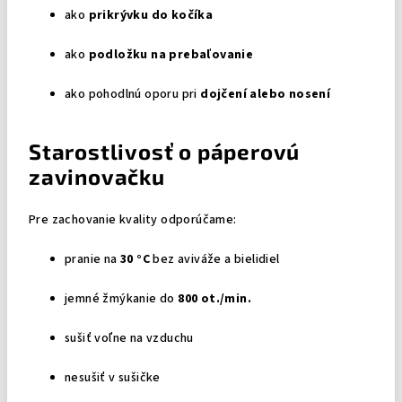
ako
prikrývku do kočíka
ako
podložku na prebaľovanie
ako pohodlnú oporu pri
dojčení alebo nosení
Starostlivosť o páperovú
zavinovačku
Pre zachovanie kvality odporúčame:
pranie na
30 °C
bez aviváže a bielidiel
jemné žmýkanie do
800 ot./min.
sušiť voľne na vzduchu
nesušiť v sušičke