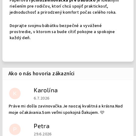
Páperová
rýchlozavinovačka pre bábätko
je ideálnym
riešením pre rodičov, ktorí chcú spojiť praktickosť,
jednoduchosť a prirodzený komfort počas celého roka.
Doprajte svojmu bábätku bezpečné a vyvážené
prostredie, v ktorom sa bude cítiť pokojne a spokojne
každý deň.
Karolína
K
Hodnotenie obchodu je 5 z 5 hviezdičiek.
6.7.2026
Práve mi došla zavinovačka.Je naozaj kvalitná a krásna.Nad
moje očakávania.Som veľmi spokojná Ďakujem. 🩷
Petra
P
Hodnotenie obchodu je 5 z 5 hviezdičiek.
29.6.2026