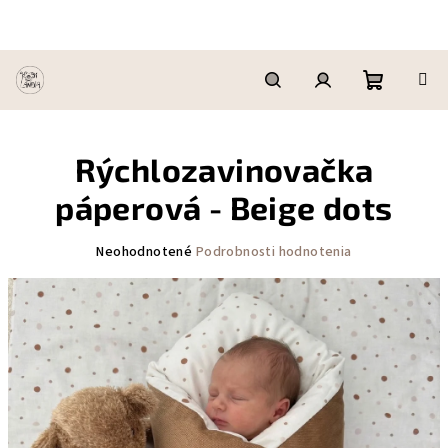
Prejsť
na
obsah
Nákupn
Hľadať
Prihlásenie
Rýchlozavinovačka
košík
páperová - Beige dots
Priemerné
Neohodnotené
Podrobnosti hodnotenia
hodnotenie
produktu
je
0,0
z
5
hviezdičiek.