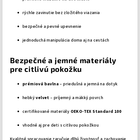
rýchle zavinutie bez zložitého viazania
bezpečné a pevné upevnenie
jednoduchá manipulácia doma aj na cestách
Bezpečné a jemné materiály
pre citlivú pokožku
prémiová bavlna
– priedušná a jemná na dotyk
hebký
velvet
– príjemný a mäkký povrch
certifikované materiály
OEKO-TEX Standard 100
vhodné aj pre deti s citlivou pokožkou
Kvalitné spracovanie zaručuje dlhú životnosť a zachovanie