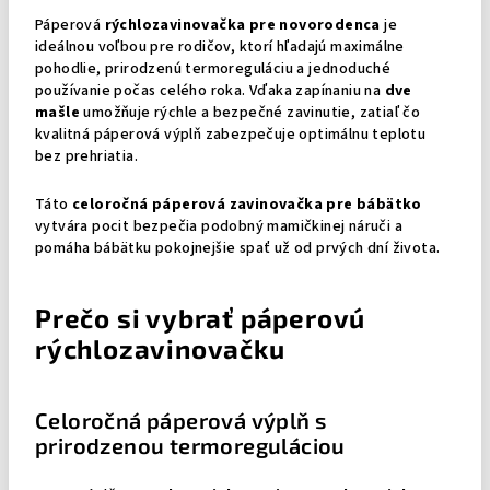
Páperová
rýchlozavinovačka pre novorodenca
je
ideálnou voľbou pre rodičov, ktorí hľadajú maximálne
pohodlie, prirodzenú termoreguláciu a jednoduché
používanie počas celého roka. Vďaka zapínaniu na
dve
mašle
umožňuje rýchle a bezpečné zavinutie, zatiaľ čo
kvalitná páperová výplň zabezpečuje optimálnu teplotu
bez prehriatia.
Táto
celoročná páperová zavinovačka pre bábätko
vytvára pocit bezpečia podobný mamičkinej náruči a
pomáha bábätku pokojnejšie spať už od prvých dní života.
Prečo si vybrať páperovú
rýchlozavinovačku
Celoročná páperová výplň s
prirodzenou termoreguláciou