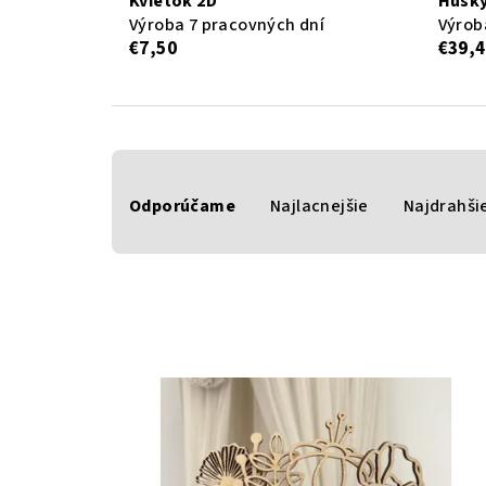
Kvietok 2D
Húsk
Výroba 7 pracovných dní
Výrob
€7,50
€39,
R
Odporúčame
Najlacnejšie
Najdrahši
a
d
e
n
V
i
ý
e
p
p