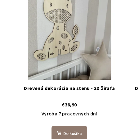
Drevená dekorácia na stenu - 3D žirafa
D
€36,90
Výroba 7 pracovných dní
Do košíka