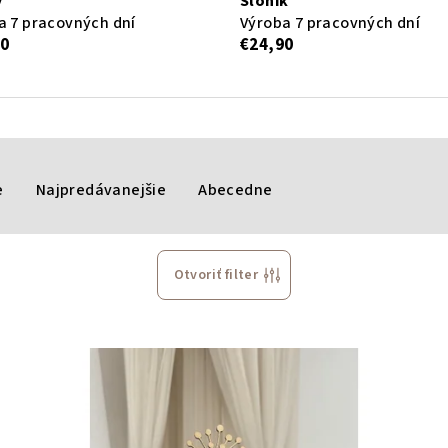
y
Sloník
a 7 pracovných dní
Výroba 7 pracovných dní
40
€24,90
e
Najpredávanejšie
Abecedne
Otvoriť filter