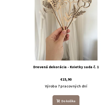
i
r
s
o
p
d
r
u
o
k
d
t
u
o
k
v
Drevená dekorácia - Kvietky sada č. 1
t
€15,90
o
Výroba 7 pracovných dní
v
Do košíka