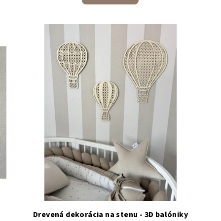
Drevená dekorácia na stenu - 3D balóniky