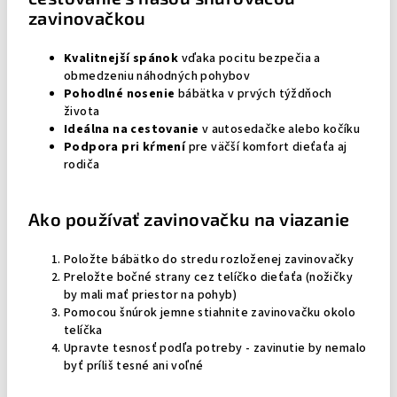
zavinovačkou
Kvalitnejší spánok
vďaka pocitu bezpečia a
obmedzeniu náhodných pohybov
Pohodlné nosenie
bábätka v prvých týždňoch
života
Ideálna na cestovanie
v autosedačke alebo kočíku
Podpora pri kŕmení
pre väčší komfort dieťaťa aj
rodiča
Ako používať zavinovačku na viazanie
Položte bábätko do stredu rozloženej zavinovačky
Preložte bočné strany cez telíčko dieťaťa (nožičky
by mali mať priestor na pohyb)
Pomocou šnúrok jemne stiahnite zavinovačku okolo
telíčka
Upravte tesnosť podľa potreby - zavinutie by nemalo
byť príliš tesné ani voľné