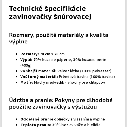
Technické špecifikácie
zavinovačky šnúrovacej
Rozmery, použité materiály a kvalita
výplne
Rozmery:
78 cm x 78 cm
Výplň:
70% husacie páperie, 30% husacie perie
(400g)
Vonkajší materiál:
Velvet látka (100% polyester)
Vnútorný materiál:
Prémiová bavlna (100% bavlna)
Motív:
Modrý medvedík - vhodný pre chlapcov
Údržba a pranie: Pokyny pre dlhodobé
použitie zavinovačky s výstužou
Oddelené pranie
obliečky s viazaním a výplne
Teplota prania:
30°C bez aviváže a bielidiel