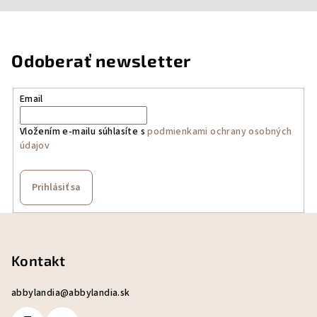
Odoberať newsletter
Email
Vložením e-mailu súhlasíte s
podmienkami ochrany osobných
údajov
Prihlásiť sa
Z
á
p
Kontakt
ä
abbylandia
@
abbylandia.sk
t