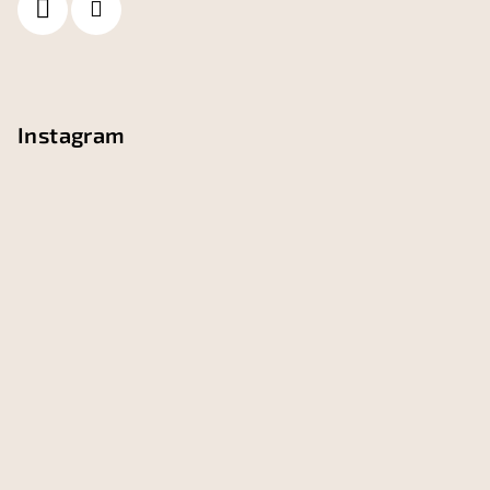
i
e
Instagram