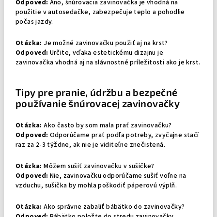
Odpoveď:
Áno, šnúrovacia zavinovačka je vhodná na
použitie v autosedačke, zabezpečuje teplo a pohodlie
počas jazdy.
Otázka:
Je možné zavinovačku použiť aj na krst?
Odpoveď:
Určite, vďaka estetickému dizajnu je
zavinovačka vhodná aj na slávnostné príležitosti ako je krst.
Tipy pre pranie, údržbu a bezpečné
používanie šnúrovacej zavinovačky
Otázka:
Ako často by som mala prať zavinovačku?
Odpoveď:
Odporúčame prať podľa potreby, zvyčajne stačí
raz za 2-3 týždne, ak nie je viditeľne znečistená.
Otázka:
Môžem sušiť zavinovačku v sušičke?
Odpoveď:
Nie, zavinovačku odporúčame sušiť voľne na
vzduchu, sušička by mohla poškodiť páperovú výplň.
Otázka:
Ako správne zabaliť bábätko do zavinovačky?
Odpoveď:
Bábätko položte do stredu zavinovačky,