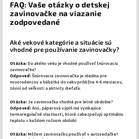
FAQ: Vaše otázky o detskej
zavinovačke na viazanie
zodpovedané
Aké vekové kategórie a situácie sú
vhodné pre používanie zavinovačky?
Otázka:
Do akého veku je vhodné používať šnúrovaciu
zavinovačku?
Odpoveď:
Šnúrovacia zavinovačka je ideálna pre
novorodencov a bábätká do veku približne 4-6 mesiacov,
závisí od veľkosti a aktivity dieťaťa.
Otázka:
Je zavinovačka vhodná pre letné obdobie?
Odpoveď:
Áno, páperová výplň má vynikajúce
termoregulačné vlastnosti, ktoré zabezpečujú optimálnu
teplotu v každom ročnom období.
Otázka:
Môžem zavinovačku používať v autosedačke?