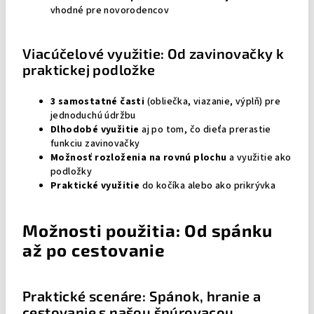
vhodné pre novorodencov
Viacúčelové využitie: Od zavinovačky k
praktickej podložke
3 samostatné časti
(obliečka, viazanie, výplň) pre
jednoduchú údržbu
Dlhodobé využitie
aj po tom, čo dieťa prerastie
funkciu zavinovačky
Možnosť rozloženia na rovnú plochu
a využitie ako
podložky
Praktické využitie
do kočíka alebo ako prikrývka
Možnosti použitia: Od spánku
až po cestovanie
Praktické scenáre: Spánok, hranie a
cestovanie s našou šnúrovacou