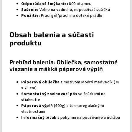
Odporúčané žmýkanie:
800 ot./min.
Sušenie:
Voľne na vzduchu, nepoužívať sušičku
Použitie:
Prací gél/prach na detské prádlo
Obsah balenia a súčasti
produktu
Prehľad balenia: Obliečka, samostatné
viazanie a mäkká páperová výplň
Páperová obliečka
s motívom Modrý medvedík (78
x 78 cm)
Samostatný zavinovací pás
so šnúrkami na
stiahnutie
Páperová výplň
(400g) s termoregulačnými
vlastnosťami
Informačný leták
s pokynmi na používanie a údržbu