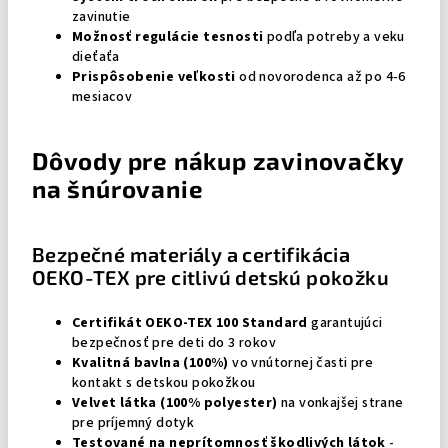
zavinutie
Možnosť regulácie tesnosti
podľa potreby a veku
dieťaťa
Prispôsobenie veľkosti
od novorodenca až po 4-6
mesiacov
Dôvody pre nákup zavinovačky
na šnúrovanie
Bezpečné materiály a certifikácia
OEKO-TEX pre citlivú detskú pokožku
Certifikát OEKO-TEX 100 Standard
garantujúci
bezpečnosť pre deti do 3 rokov
Kvalitná bavlna (100%)
vo vnútornej časti pre
kontakt s detskou pokožkou
Velvet látka (100% polyester)
na vonkajšej strane
pre príjemný dotyk
Testované na neprítomnosť škodlivých látok
-