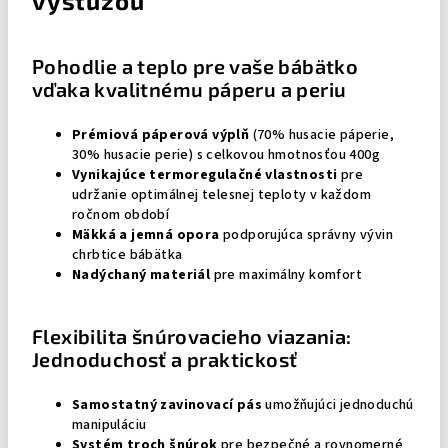
výstužou
Pohodlie a teplo pre vaše bábätko
vďaka kvalitnému páperu a periu
Prémiová páperová výplň
(70% husacie páperie,
30% husacie perie) s celkovou hmotnosťou 400g
Vynikajúce termoregulačné vlastnosti
pre
udržanie optimálnej telesnej teploty v každom
ročnom období
Mäkká a jemná opora
podporujúca správny vývin
chrbtice bábätka
Nadýchaný materiál
pre maximálny komfort
Flexibilita šnúrovacieho viazania:
Jednoduchosť a praktickosť
Samostatný zavinovací pás
umožňujúci jednoduchú
manipuláciu
Systém troch šnúrok
pre bezpečné a rovnomerné