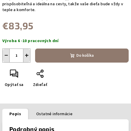
prispôsobiteľná a ideálna na cesty, takže vaše dieťa bude vždy v
teple a komforte.
€83,95
Jednotková
Výroba 6 -10 pracovných dní
cena:
−
+
Do košíka
Opýtať sa
Zdieľať
Popis
Ostatné informácie
Podrobný popis