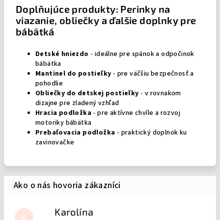
Doplňujúce produkty: Perinky na
viazanie, obliečky a ďalšie doplnky pre
bábätká
Detské hniezdo
- ideálne pre spánok a odpočinok
bábätka
Mantinel do postieľky
- pre väčšiu bezpečnosť a
pohodlie
Obliečky do detskej postieľky
- v rovnakom
dizajne pre zladený vzhľad
Hracia podložka
- pre aktívne chvíle a rozvoj
motoriky bábätka
Prebaľovacia podložka
- praktický doplnok ku
zavinovačke
Karolína
K