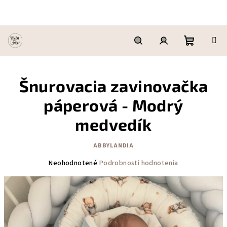
Prejsť
na
obsah
Nákupn
Hľadať
Prihlásenie
Šnurovacia zavinovačka
košík
páperová - Modrý
medvedík
ABBYLANDIA
Priemerné
Neohodnotené
Podrobnosti hodnotenia
hodnotenie
produktu
je
0,0
z
5