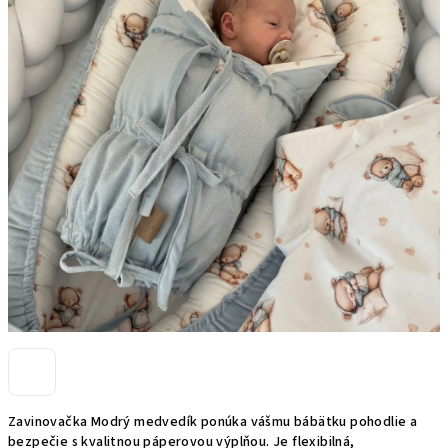
hviezdičiek.
Zavinovačka Modrý medvedík ponúka vášmu bábätku pohodlie a
bezpečie s kvalitnou páperovou výplňou. Je flexibilná,