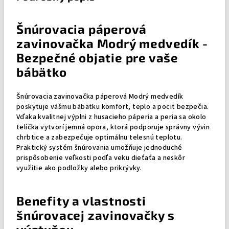
Šnúrovacia páperová
zavinovačka Modrý medvedík -
Bezpečné objatie pre vaše
bábätko
Šnúrovacia zavinovačka páperová Modrý medvedík
poskytuje vášmu bábätku komfort, teplo a pocit bezpečia.
Vďaka kvalitnej výplni z husacieho páperia a peria sa okolo
telíčka vytvorí jemná opora, ktorá podporuje správny vývin
chrbtice a zabezpečuje optimálnu telesnú teplotu.
Praktický systém šnúrovania umožňuje jednoduché
prispôsobenie veľkosti podľa veku dieťaťa a neskôr
využitie ako podložky alebo prikrývky.
Benefity a vlastnosti
šnúrovacej zavinovačky s