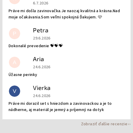
Hodnotenie obchodu je 5 z 5 hviezdičiek.
6.7.2026
Práve mi došla zavinovačka.Je naozaj kvalitná a krásna.Nad
moje očakávania.Som veľmi spokojná Ďakujem. 🩷
Petra
P
Hodnotenie obchodu je 5 z 5 hviezdičiek.
29.6.2026
Dokonalé prevedenie 💝💝💝
Aria
A
Hodnotenie obchodu je 5 z 5 hviezdičiek.
24.6.2026
Úžasne perinky
Vierka
V
Hodnotenie obchodu je 5 z 5 hviezdičiek.
24.6.2026
Práve mi dorazil set s hniezdom a zavinovackou a je to
nádherne, aj materiál je jemný a príjemný na dotyk
Zobraziť ďalšie recenzie