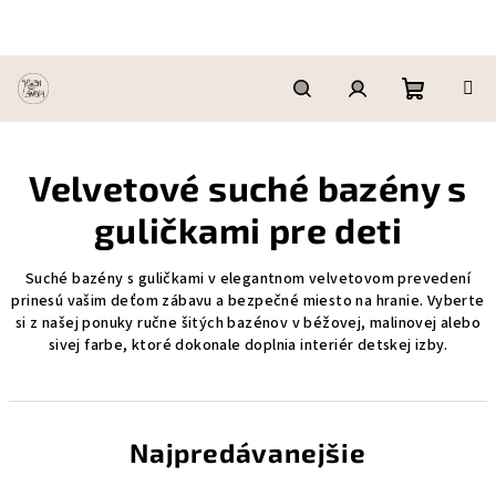
Prejsť
na
obsah
Nákupn
Hľadať
Prihlásenie
Velvetové suché bazény s
košík
guličkami pre deti
Suché bazény s guličkami v elegantnom velvetovom prevedení
prinesú vašim deťom zábavu a bezpečné miesto na hranie. Vyberte
si z našej ponuky ručne šitých bazénov v béžovej, malinovej alebo
sivej farbe, ktoré dokonale doplnia interiér detskej izby.
Najpredávanejšie