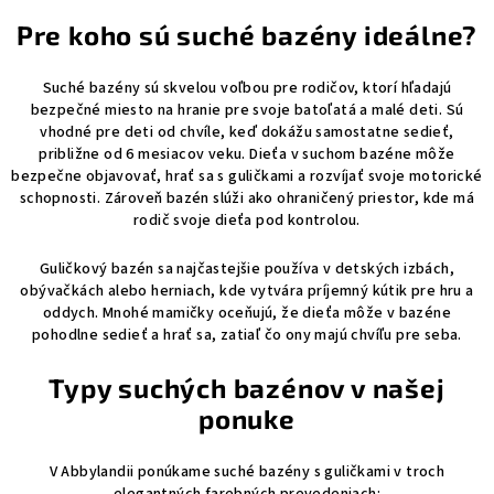
r
Pre koho sú suché bazény ideálne?
v
k
Suché bazény sú skvelou voľbou pre rodičov, ktorí hľadajú
y
bezpečné miesto na hranie pre svoje batoľatá a malé deti. Sú
v
vhodné pre deti od chvíle, keď dokážu samostatne sedieť,
ý
približne od 6 mesiacov veku. Dieťa v suchom bazéne môže
p
bezpečne objavovať, hrať sa s guličkami a rozvíjať svoje motorické
i
schopnosti. Zároveň bazén slúži ako ohraničený priestor, kde má
rodič svoje dieťa pod kontrolou.
s
u
Guličkový bazén sa najčastejšie používa v detských izbách,
obývačkách alebo herniach, kde vytvára príjemný kútik pre hru a
oddych. Mnohé mamičky oceňujú, že dieťa môže v bazéne
pohodlne sedieť a hrať sa, zatiaľ čo ony majú chvíľu pre seba.
Typy suchých bazénov v našej
ponuke
V Abbylandii ponúkame suché bazény s guličkami v troch