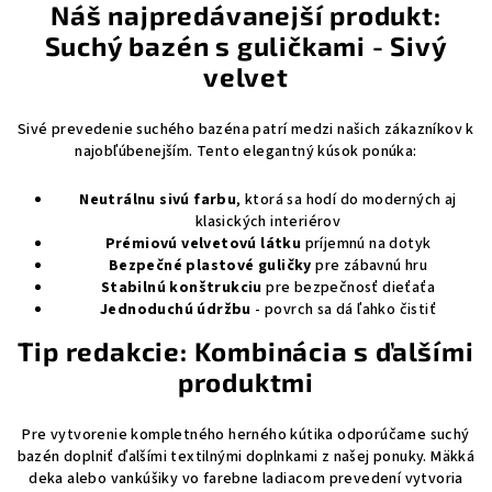
Náš najpredávanejší produkt:
Suchý bazén s guličkami - Sivý
velvet
Sivé prevedenie suchého bazéna patrí medzi našich zákazníkov k
najobľúbenejším. Tento elegantný kúsok ponúka:
Neutrálnu sivú farbu
, ktorá sa hodí do moderných aj
klasických interiérov
Prémiovú velvetovú látku
príjemnú na dotyk
Bezpečné plastové guličky
pre zábavnú hru
Stabilnú konštrukciu
pre bezpečnosť dieťaťa
Jednoduchú údržbu
- povrch sa dá ľahko čistiť
Tip redakcie: Kombinácia s ďalšími
produktmi
Pre vytvorenie kompletného herného kútika odporúčame suchý
bazén doplniť ďalšími textilnými doplnkami z našej ponuky. Mäkká
deka alebo vankúšiky vo farebne ladiacom prevedení vytvoria