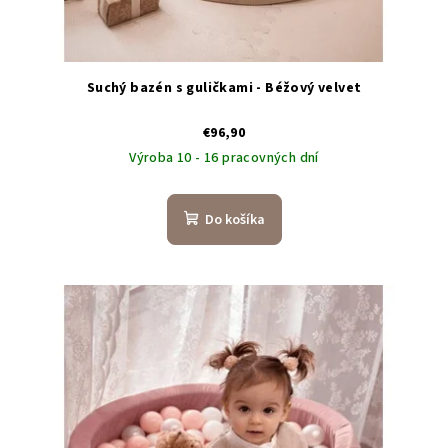
v
Suchý bazén s guličkami - Béžový velvet
€96,90
Výroba 10 - 16 pracovných dní
Do košíka