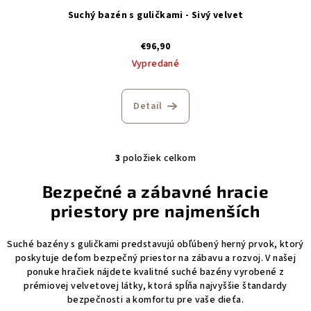
Suchý bazén s guličkami - Sivý velvet
€96,90
Vypredané
Detail
3
položiek celkom
O
v
Bezpečné a zábavné hracie
l
priestory pre najmenších
á
d
a
Suché bazény s guličkami predstavujú obľúbený herný prvok, ktorý
poskytuje deťom bezpečný priestor na zábavu a rozvoj. V našej
c
ponuke hračiek nájdete kvalitné suché bazény vyrobené z
i
prémiovej velvetovej látky, ktorá spĺňa najvyššie štandardy
e
bezpečnosti a komfortu pre vaše dieťa.
p