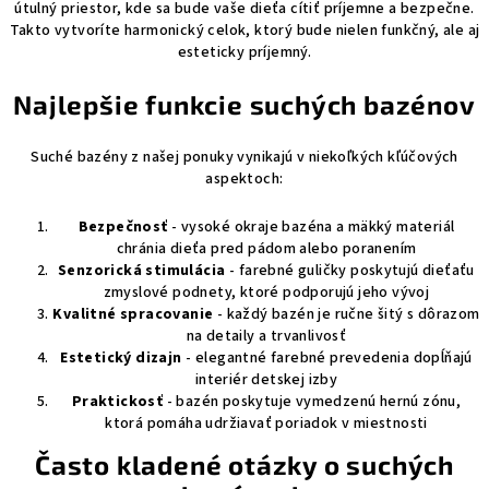
útulný priestor, kde sa bude vaše dieťa cítiť príjemne a bezpečne.
Takto vytvoríte harmonický celok, ktorý bude nielen funkčný, ale aj
esteticky príjemný.
Najlepšie funkcie suchých bazénov
Suché bazény z našej ponuky vynikajú v niekoľkých kľúčových
aspektoch:
Bezpečnosť
- vysoké okraje bazéna a mäkký materiál
chránia dieťa pred pádom alebo poranením
Senzorická stimulácia
- farebné guličky poskytujú dieťaťu
zmyslové podnety, ktoré podporujú jeho vývoj
Kvalitné spracovanie
- každý bazén je ručne šitý s dôrazom
na detaily a trvanlivosť
Estetický dizajn
- elegantné farebné prevedenia dopĺňajú
interiér detskej izby
Praktickosť
- bazén poskytuje vymedzenú hernú zónu,
ktorá pomáha udržiavať poriadok v miestnosti
Často kladené otázky o suchých