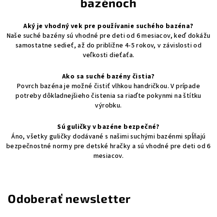
bazénoch
Aký je vhodný vek pre používanie suchého bazéna?
Naše suché bazény sú vhodné pre deti od 6 mesiacov, keď dokážu
samostatne sedieť, až do približne 4-5 rokov, v závislosti od
veľkosti dieťaťa.
Ako sa suché bazény čistia?
Povrch bazéna je možné čistiť vlhkou handričkou. V prípade
potreby dôkladnejšieho čistenia sa riaďte pokynmi na štítku
výrobku.
Sú guličky v bazéne bezpečné?
Áno, všetky guličky dodávané s našimi suchými bazénmi spĺňajú
bezpečnostné normy pre detské hračky a sú vhodné pre deti od 6
mesiacov.
Odoberať newsletter