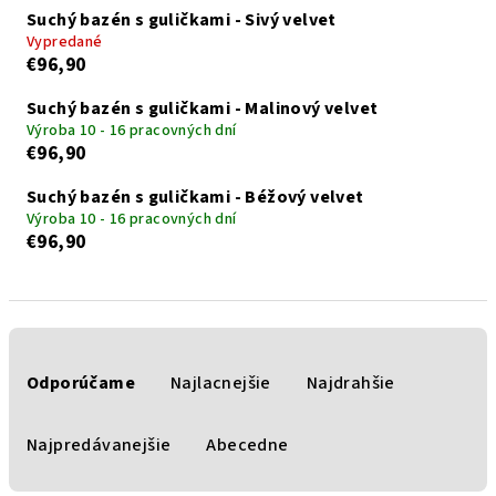
Suchý bazén s guličkami - Sivý velvet
Vypredané
€96,90
Suchý bazén s guličkami - Malinový velvet
Výroba 10 - 16 pracovných dní
€96,90
Suchý bazén s guličkami - Béžový velvet
Výroba 10 - 16 pracovných dní
€96,90
R
a
Odporúčame
Najlacnejšie
Najdrahšie
d
e
Najpredávanejšie
Abecedne
n