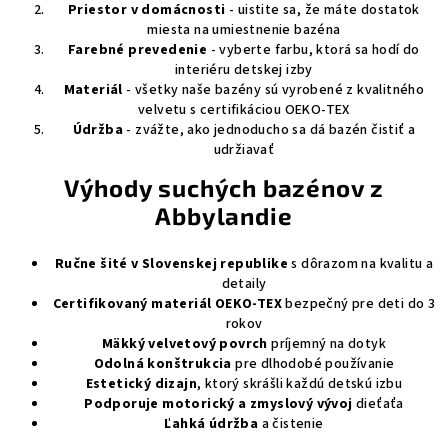
Priestor v domácnosti
- uistite sa, že máte dostatok
miesta na umiestnenie bazéna
Farebné prevedenie
- vyberte farbu, ktorá sa hodí do
interiéru detskej izby
Materiál
- všetky naše bazény sú vyrobené z kvalitného
velvetu s certifikáciou OEKO-TEX
Údržba
- zvážte, ako jednoducho sa dá bazén čistiť a
udržiavať
Výhody suchých bazénov z
Abbylandie
Ručne šité v Slovenskej republike
s dôrazom na kvalitu a
detaily
Certifikovaný materiál OEKO-TEX
bezpečný pre deti do 3
rokov
Mäkký velvetový povrch
príjemný na dotyk
Odolná konštrukcia
pre dlhodobé používanie
Estetický dizajn
, ktorý skrášli každú detskú izbu
Podporuje motorický a zmyslový vývoj
dieťaťa
Ľahká údržba
a čistenie