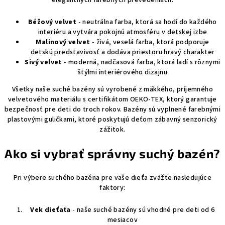
elegantných farebných prevedeniach:
Béžový velvet
- neutrálna farba, ktorá sa hodí do každého
interiéru a vytvára pokojnú atmosféru v detskej izbe
Malinový velvet
- živá, veselá farba, ktorá podporuje
detskú predstavivosť a dodáva priestoru hravý charakter
Sivý velvet
- moderná, nadčasová farba, ktorá ladí s rôznymi
štýlmi interiérového dizajnu
Všetky naše suché bazény sú vyrobené z mäkkého, príjemného
velvetového materiálu s certifikátom OEKO-TEX, ktorý garantuje
bezpečnosť pre deti do troch rokov. Bazény sú vyplnené farebnými
plastovými guličkami, ktoré poskytujú deťom zábavný senzorický
zážitok.
Ako si vybrať správny suchý bazén?
Pri výbere suchého bazéna pre vaše dieťa zvážte nasledujúce
faktory:
Vek dieťaťa
- naše suché bazény sú vhodné pre deti od 6
mesiacov