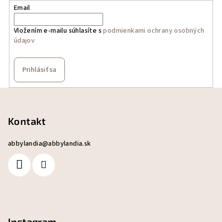
Email
Vložením e-mailu súhlasíte s
podmienkami ochrany osobných
údajov
Prihlásiť sa
Z
á
p
Kontakt
ä
abbylandia
@
abbylandia.sk
t
i
e
Instagram