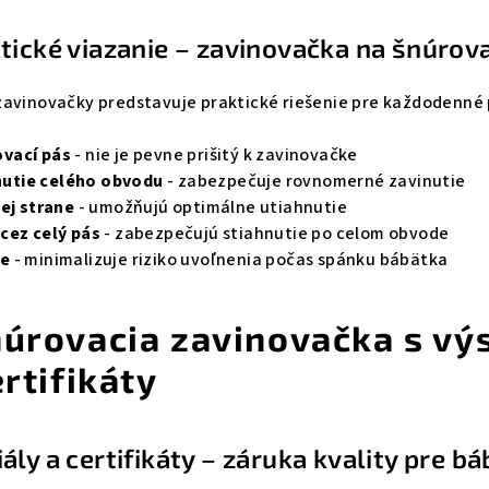
tické viazanie – zavinovačka na šnúrova
zavinovačky predstavuje praktické riešenie pre každodenné 
vací pás
- nie je pevne prišitý k zavinovačke
utie celého obvodu
- zabezpečuje rovnomerné zavinutie
ej strane
- umožňujú optimálne utiahnutie
cez celý pás
- zabezpečujú stiahnutie po celom obvode
ie
- minimalizuje riziko uvoľnenia počas spánku bábätka
núrovacia zavinovačka s vý
ertifikáty
ly a certifikáty – záruka kvality pre b