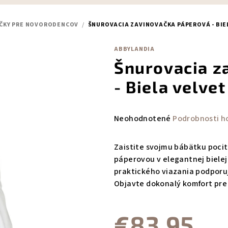
ČKY PRE NOVORODENCOV
/
ŠNUROVACIA ZAVINOVAČKA PÁPEROVÁ - BIE
ABBYLANDIA
Šnurovacia z
- Biela velve
Priemerné
Neohodnotené
Podrobnosti h
hodnotenie
produktu
Zaistite svojmu bábätku poci
je
páperovou v elegantnej bielej
0,0
praktického viazania podporu
z
Objavte dokonalý komfort pre 
5
hviezdičiek.
€83,95