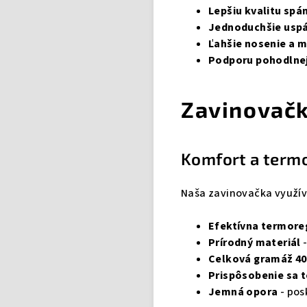
Lepšiu kvalitu spá
Jednoduchšie usp
Ľahšie nosenie a m
Podporu pohodlne
Zavinovačk
Komfort a termo
Naša zavinovačka využív
Efektívna termore
Prírodný materiál
-
Celková gramáž 4
Prispôsobenie sa t
Jemná opora
- pos