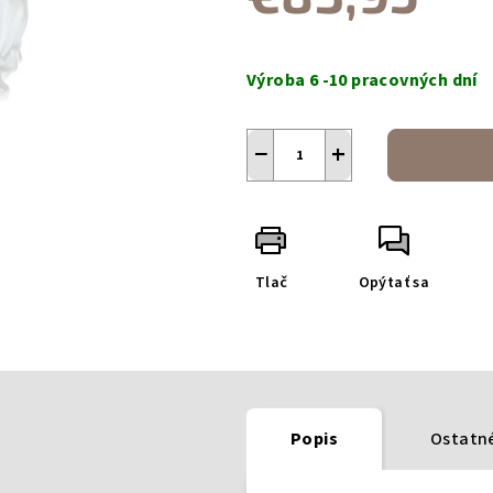
Jednotková
cena:
Výroba 6 -10 pracovných dní
−
+
Tlač
Opýtať sa
Popis
Ostatné