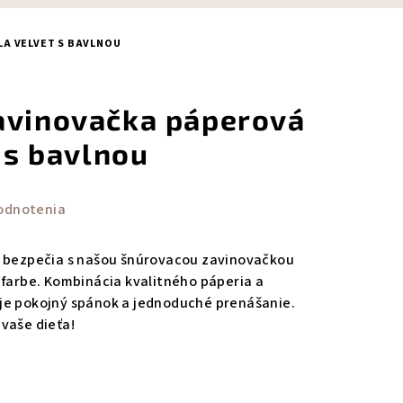
LA VELVET S BAVLNOU
avinovačka páperová
t s bavlnou
odnotenia
t bezpečia s našou šnúrovacou zavinovačkou
 farbe. Kombinácia kvalitného páperia a
je pokojný spánok a jednoduché prenášanie.
vaše dieťa!