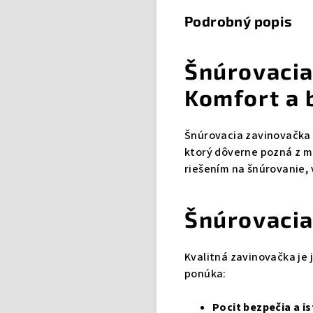
Podrobný popis
Šnúrovacia
Komfort a 
Šnúrovacia zavinovačka 
ktorý dôverne pozná z m
riešením na šnúrovanie,
Šnúrovacia
Kvalitná zavinovačka je
ponúka:
Pocit bezpečia a i