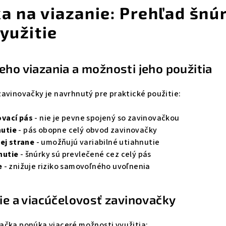
a na viazanie: Prehľad šnú
yužitie
eho viazania a možnosti jeho použitia
avinovačky je navrhnutý pre praktické použitie:
vací pás
- nie je pevne spojený so zavinovačkou
utie
- pás obopne celý obvod zavinovačky
ej strane
- umožňujú variabilné utiahnutie
nutie
- šnúrky sú prevlečené cez celý pás
e
- znižuje riziko samovoľného uvoľnenia
tie a viacúčelovosť zavinovačky
ačka ponúka viaceré možnosti využitia: