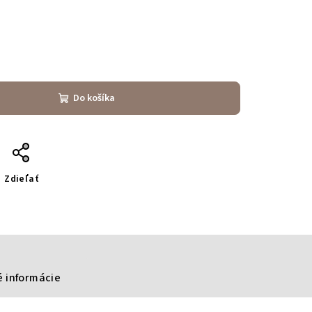
Do košíka
Zdieľať
 informácie