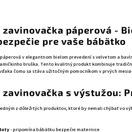
 zavinovačka páperová - Bie
bezpečie pre vaše bábätko
páperová v elegantnom bielom prevedení s velvetom a bavln
amičkinho bruška. Tento kvalitný produkt kombinuje tradičn
 vďaka čomu sa stáva užitočným pomocníkom v prvých mesiac
 zavinovačka s výstužou: Pr
 jedným z dôležitých produktov, ktoré by nemali chýbať vo 
stoty
- pripomína bábätku bezpečie maternice