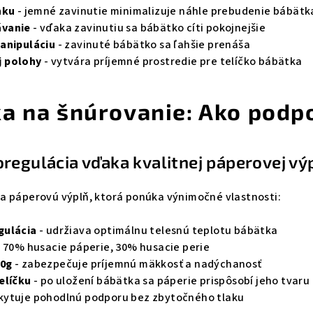
nku
- jemné zavinutie minimalizuje náhle prebudenie bábätk
ávanie
- vďaka zavinutiu sa bábätko cíti pokojnejšie
anipuláciu
- zavinuté bábätko sa ľahšie prenáša
j polohy
- vytvára príjemné prostredie pre telíčko bábätka
a na šnúrovanie: Ako podp
regulácia vďaka kvalitnej páperovej vý
a páperovú výplň, ktorá ponúka výnimočné vlastnosti:
gulácia
- udržiava optimálnu telesnú teplotu bábätka
 70% husacie páperie, 30% husacie perie
00g
- zabezpečuje príjemnú mäkkosť a nadýchanosť
elíčku
- po uložení bábätka sa páperie prispôsobí jeho tvaru
kytuje pohodlnú podporu bez zbytočného tlaku