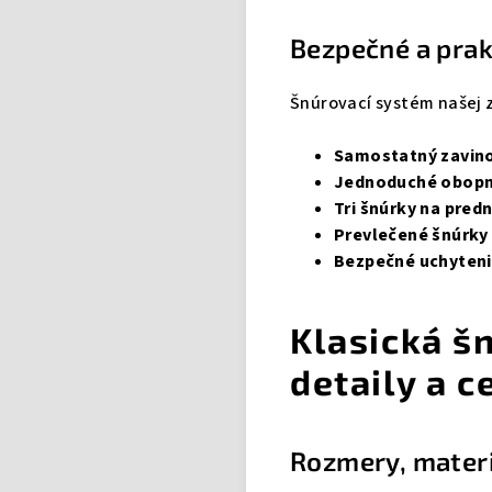
Bezpečné a prak
Šnúrovací systém našej 
Samostatný zavino
Jednoduché obopn
Tri šnúrky na predn
Prevlečené šnúrky 
Bezpečné uchyten
Klasická š
detaily a c
Rozmery, materiá