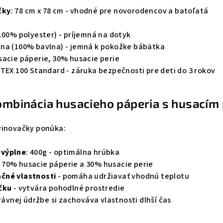
čky
: 78 cm x 78 cm - vhodné pre novorodencov a batoľatá
(100% polyester) - príjemná na dotyk
na (100% bavlna) - jemná k pokožke bábätka
sacie páperie, 30% husacie perie
TEX 100 Standard - záruka bezpečnosti pre deti do 3 rokov
kombinácia husacieho páperia s husacím
vinovačky ponúka:
 výplne
: 400g - optimálna hrúbka
: 70% husacie páperie a 30% husacie perie
čné vlastnosti
- pomáha udržiavať vhodnú teplotu
čku
- vytvára pohodlné prostredie
právnej údržbe si zachováva vlastnosti dlhší čas