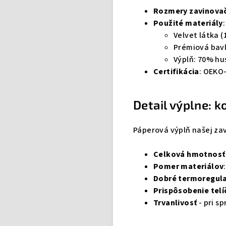
Rozmery zavinova
Použité materiály
:
Velvet látka 
Prémiová bavl
Výplň: 70% hu
Certifikácia
: OEKO-
Detail výplne: 
Páperová výplň našej za
Celková hmotnosť
Pomer materiálov
Dobré termoregula
Prispôsobenie telí
Trvanlivosť
- pri s