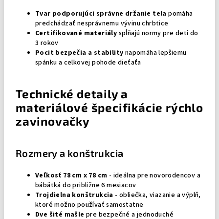
Tvar podporujúci správne držanie tela
pomáha
predchádzať nesprávnemu vývinu chrbtice
Certifikované materiály
spĺňajú normy pre deti do
3 rokov
Pocit bezpečia a stability
napomáha lepšiemu
spánku a celkovej pohode dieťaťa
Technické detaily a
materiálové špecifikácie rýchlo
zavinovačky
Rozmery a konštrukcia
Veľkosť 78 cm x 78 cm
- ideálna pre novorodencov a
bábätká do približne 6 mesiacov
Trojdielna konštrukcia
- obliečka, viazanie a výplň,
ktoré možno používať samostatne
Dve šité mašle
pre bezpečné a jednoduché