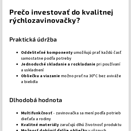
Prečo investovať do kvalitnej
rýchlozavinovačky?
Praktická údržba
Oddeliteľné komponenty
umožňujú prať každú časť
samostatne podľa potreby
Jednoduché skladanie a rozkladanie
pri používaní
a uskladnení
Obliečku a viazanie
možno prať na 30°C bez aviváže
a bielidla
Dlhodobá hodnota
Multifunkčnosť
- zavinovačka sa mení podľa potrieb
dieťaťa a rodiny
Kvalitné materiály
zaručujú dlhú životnosť produktu
Možnosť dokúpiť ďalšie obliečky
v rôznych