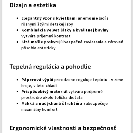
Dizajn a estetika
Elegantný vzor s kvietkami anemonie
ladí s
rôznymi štýlmi detskej izby
Kombinácia velvet látky a kvalitnej bavlny
vytvára príjemný kontrast
Šité mašle
poskytujú bezpečné zaviazanie a zároveň
pôsobia esteticky
Tepelná regulácia a pohodlie
Páperová výplň
prirodzene reguluje teplotu - v zime
hreje, v lete chladí
Prispôsobivý materiál
vytvára podporné
prostredie okolo telíčka dieťaťa
Mäkká a nadýchaná štruktúra
zabezpečuje
maximálny komfort
Ergonomické vlastnosti a bezpečnosť