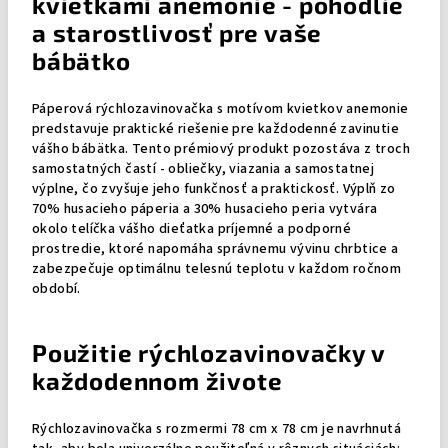
kvietkami anemonie - pohodlie
a starostlivosť pre vaše
bábätko
Páperová rýchlozavinovačka s motívom kvietkov anemonie
predstavuje praktické riešenie pre každodenné zavinutie
vášho bábätka. Tento prémiový produkt pozostáva z troch
samostatných častí - obliečky, viazania a samostatnej
výplne, čo zvyšuje jeho funkčnosť a praktickosť. Výplň zo
70% husacieho páperia a 30% husacieho peria vytvára
okolo telíčka vášho dieťatka príjemné a podporné
prostredie, ktoré napomáha správnemu vývinu chrbtice a
zabezpečuje optimálnu telesnú teplotu v každom ročnom
období.
Použitie rýchlozavinovačky v
každodennom živote
Rýchlozavinovačka s rozmermi 78 cm x 78 cm je navrhnutá