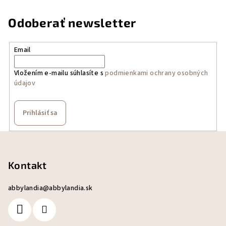
Odoberať newsletter
Email
Vložením e-mailu súhlasíte s
podmienkami ochrany osobných
údajov
Prihlásiť sa
Z
á
p
Kontakt
ä
abbylandia
@
abbylandia.sk
t
i
e