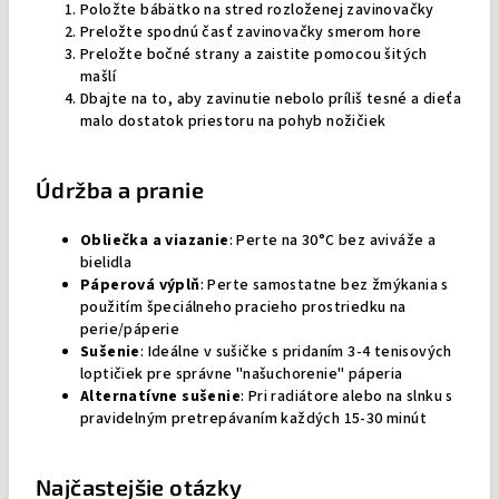
Položte bábätko na stred rozloženej zavinovačky
Preložte spodnú časť zavinovačky smerom hore
Preložte bočné strany a zaistite pomocou šitých
mašlí
Dbajte na to, aby zavinutie nebolo príliš tesné a dieťa
malo dostatok priestoru na pohyb nožičiek
Údržba a pranie
Obliečka a viazanie
: Perte na 30°C bez aviváže a
bielidla
Páperová výplň
: Perte samostatne bez žmýkania s
použitím špeciálneho pracieho prostriedku na
perie/páperie
Sušenie
: Ideálne v sušičke s pridaním 3-4 tenisových
loptičiek pre správne "našuchorenie" páperia
Alternatívne sušenie
: Pri radiátore alebo na slnku s
pravidelným pretrepávaním každých 15-30 minút
Najčastejšie otázky