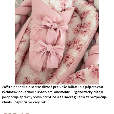
hviezdičiek.
Zažite pohodlie a starostlivosť pre vaše bábätko s páperovou
rýchlozavinovačkou s kvietkami anemonie. Ergonomický dizajn
podporuje správny vývin chrbtice a termoregulácia zabezpečuje
ideálnu teplotu po celý rok.