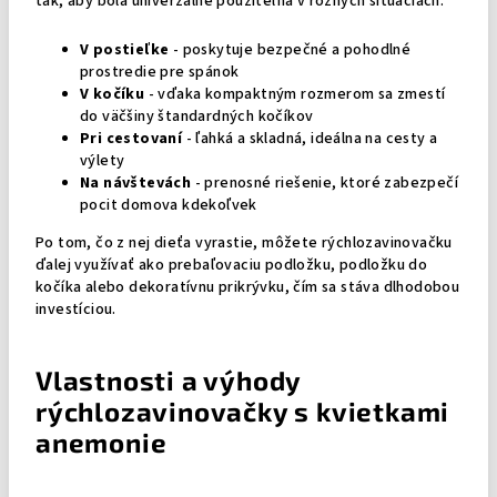
tak, aby bola univerzálne použiteľná v rôznych situáciách:
V postieľke
- poskytuje bezpečné a pohodlné
prostredie pre spánok
V kočíku
- vďaka kompaktným rozmerom sa zmestí
do väčšiny štandardných kočíkov
Pri cestovaní
- ľahká a skladná, ideálna na cesty a
výlety
Na návštevách
- prenosné riešenie, ktoré zabezpečí
pocit domova kdekoľvek
Po tom, čo z nej dieťa vyrastie, môžete rýchlozavinovačku
ďalej využívať ako prebaľovaciu podložku, podložku do
kočíka alebo dekoratívnu prikrývku, čím sa stáva dlhodobou
investíciou.
Vlastnosti a výhody
rýchlozavinovačky s kvietkami
anemonie