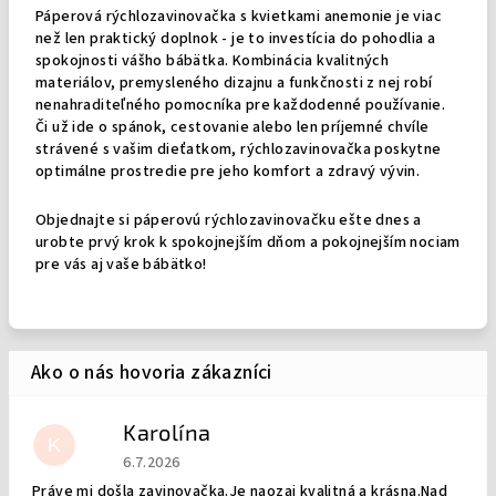
Páperová rýchlozavinovačka s kvietkami anemonie je viac
než len praktický doplnok - je to investícia do pohodlia a
spokojnosti vášho bábätka. Kombinácia kvalitných
materiálov, premysleného dizajnu a funkčnosti z nej robí
nenahraditeľného pomocníka pre každodenné používanie.
Či už ide o spánok, cestovanie alebo len príjemné chvíle
strávené s vašim dieťatkom, rýchlozavinovačka poskytne
optimálne prostredie pre jeho komfort a zdravý vývin.
Objednajte si páperovú rýchlozavinovačku ešte dnes a
urobte prvý krok k spokojnejším dňom a pokojnejším nociam
pre vás aj vaše bábätko!
Karolína
K
Hodnotenie obchodu je 5 z 5 hviezdičiek.
6.7.2026
Práve mi došla zavinovačka.Je naozaj kvalitná a krásna.Nad