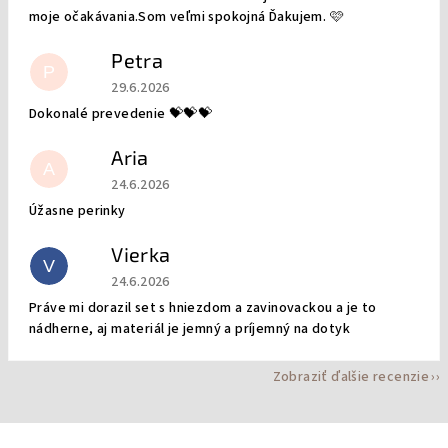
moje očakávania.Som veľmi spokojná Ďakujem. 🩷
Petra
P
Hodnotenie obchodu je 5 z 5 hviezdičiek.
29.6.2026
Dokonalé prevedenie 💝💝💝
Aria
A
Hodnotenie obchodu je 5 z 5 hviezdičiek.
24.6.2026
Úžasne perinky
Vierka
V
Hodnotenie obchodu je 5 z 5 hviezdičiek.
24.6.2026
Práve mi dorazil set s hniezdom a zavinovackou a je to
nádherne, aj materiál je jemný a príjemný na dotyk
Zobraziť ďalšie recenzie