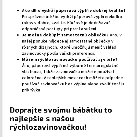
Ako dlho vydrží páperová výplň v dobrej kvalite?
Pri správnej údržbe vydrží páperová výplň niekoľko
rokov v dobrej kvalite. Kľúčové je dodržiavať
odporúčané postupy pri praní a sušení.
Je možné dokúpiť samostatnú obliečku?
Áno, v
našej ponuke nájdete aj samostatné obliečky v
rôznych dizajnoch, ktoré umožňujú meniť vzhľad
zavinovačky podľa vašich preferencií.
Môžem rýchlozavinovačku používať aj v lete?
Áno, páperová výplň má výborné termoregulačné
vlastnosti, takže zavinovačku môžete používať
celoročne. V teplejších mesiacoch môžete prípadne
používať zavinovačku bez výplne alebo zvoliť tenšiu
prikrývku.
Doprajte svojmu bábätku to
najlepšie s našou
rýchlozavinovačkou!