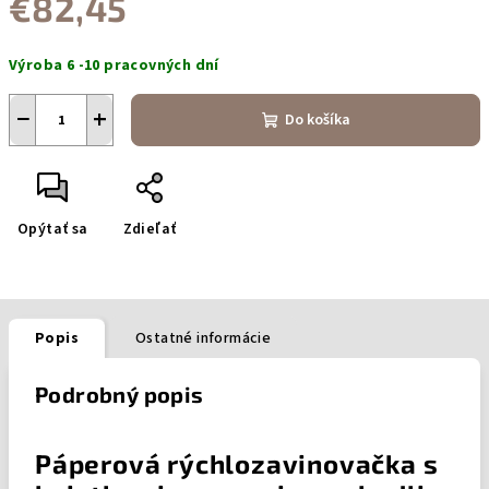
€82,45
Jednotková
Výroba 6 -10 pracovných dní
cena:
−
+
Do košíka
Opýtať sa
Zdieľať
Popis
Ostatné informácie
Podrobný popis
Páperová rýchlozavinovačka s