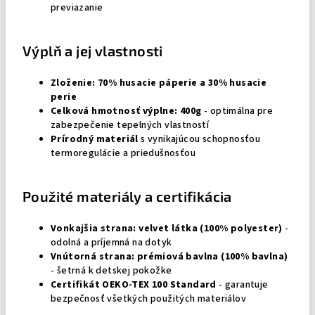
previazanie
Výplň a jej vlastnosti
Zloženie: 70% husacie páperie a 30% husacie
perie
Celková hmotnosť výplne: 400g
- optimálna pre
zabezpečenie tepelných vlastností
Prírodný materiál
s vynikajúcou schopnosťou
termoregulácie a priedušnosťou
Použité materiály a certifikácia
Vonkajšia strana: velvet látka (100% polyester)
-
odolná a príjemná na dotyk
Vnútorná strana: prémiová bavlna (100% bavlna)
- šetrná k detskej pokožke
Certifikát OEKO-TEX 100 Standard
- garantuje
bezpečnosť všetkých použitých materiálov