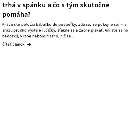
trhá v spánku a čo s tým skutočne
pomáha?
Práve ste položili bábätko do postieľky, zdá sa, že pokojne spí — a
zrazu prudko vystrie ručičky, zľakne sa a začne plakať. Ani ste sa ho
nedotkli, v izbe nebolo hlasno, nič sa...
Čítať článok