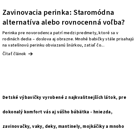
Zavinovacia perinka: Staromódna
alternatíva alebo rovnocenná voľba?
Perinka pre novorodenca patrí medzi predmety, ktoré sa v
rodinách dedia – doslova aj obrazne. Mnohé babičky stále prisahajú
na vatelínovú perinku obviazanú šnúrkou, zatiaľ čo...
Čítať článok
Detské výbavičky vyrobené z najkvalitnejších látok, pre
dokonalý komfort vás aj vášho bábätka - hniezda,
zavinovačky, vaky, deky, mantinely, mojkáčiky a mnoho