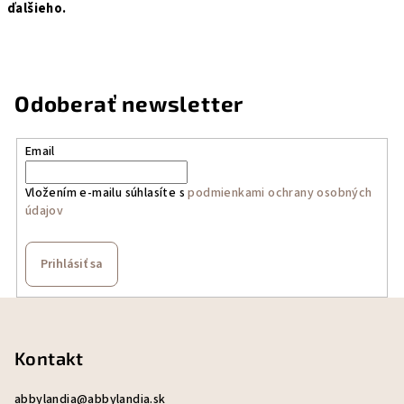
ďalšieho.
Odoberať newsletter
Email
Vložením e-mailu súhlasíte s
podmienkami ochrany osobných
údajov
Prihlásiť sa
Z
á
p
Kontakt
ä
abbylandia
@
abbylandia.sk