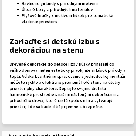
Bavlnené girlandy s prírodnými motívmi
Úložné boxy z prírodných materiálov
Plyšové hračky s motívom húsok pre tematické
zladenie priestoru
Zariaďte si detskú izbu s
dekoráciou na stenu
Drevené dekorácie do detskej izby Húsky prinášajú do
vášho domova nielen estetický prvok, ale aj kúsok prírody a
tepla. Vďaka kvalitnému spracovaniu a jednoduchej montáži
môžete rýchlo a efektívne premeniť holé steny na útulný
priestor plný charakteru. Doprajte svojmu dieťaťu
harmonické prostredie s našimi nástenými dekoráciami z
prírodného dreva, ktoré rastú spolu s ním a vytvárajú
priestor, kde sa bude cítiť príjemne a bezpečne.