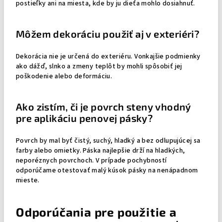
postieľky ani na miesta, kde by ju dieťa mohlo dosiahnuť.
Môžem dekoráciu použiť aj v exteriéri?
Dekorácia nie je určená do exteriéru. Vonkajšie podmienky
ako dážď, slnko a zmeny teplôt by mohli spôsobiť jej
poškodenie alebo deformáciu.
Ako zistím, či je povrch steny vhodný
pre aplikáciu penovej pásky?
Povrch by mal byť čistý, suchý, hladký a bez odlupujúcej sa
farby alebo omietky. Páska najlepšie drží na hladkých,
neporéznych povrchoch. V prípade pochybností
odporúčame otestovať malý kúsok pásky na nenápadnom
mieste.
Odporúčania pre použitie a