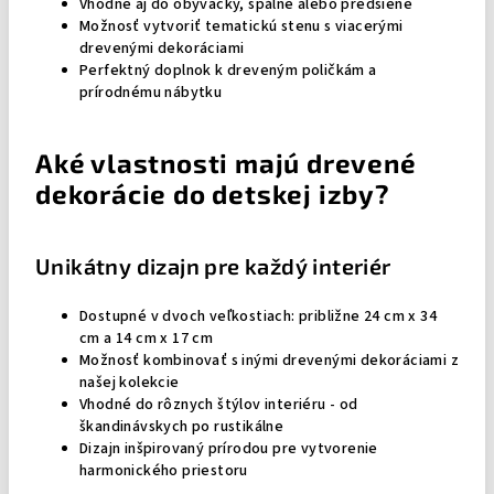
Vhodné aj do obývačky, spálne alebo predsiene
Možnosť vytvoriť tematickú stenu s viacerými
drevenými dekoráciami
Perfektný doplnok k dreveným poličkám a
prírodnému nábytku
Aké vlastnosti majú drevené
dekorácie do detskej izby?
Unikátny dizajn pre každý interiér
Dostupné v dvoch veľkostiach: približne 24 cm x 34
cm a 14 cm x 17 cm
Možnosť kombinovať s inými drevenými dekoráciami z
našej kolekcie
Vhodné do rôznych štýlov interiéru - od
škandinávskych po rustikálne
Dizajn inšpirovaný prírodou pre vytvorenie
harmonického priestoru