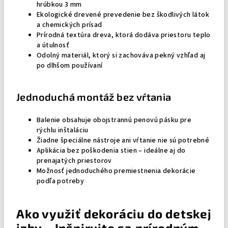
hrúbkou 3 mm
Ekologické drevené prevedenie bez škodlivých látok
a chemických prísad
Prírodná textúra dreva, ktorá dodáva priestoru teplo
a útulnosť
Odolný materiál, ktorý si zachováva pekný vzhľad aj
po dlhšom používaní
Jednoduchá montáž bez vŕtania
Balenie obsahuje obojstrannú penovú pásku pre
rýchlu inštaláciu
Žiadne špeciálne nástroje ani vŕtanie nie sú potrebné
Aplikácia bez poškodenia stien – ideálne aj do
prenajatých priestorov
Možnosť jednoduchého premiestnenia dekorácie
podľa potreby
Ako využiť dekoráciu do detskej
izby – Inšpirujte sa prírodným