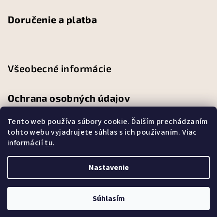
Doručenie a platba
Všeobecné informácie
Ochrana osobných údajov
Tento web používa súbory cookie. Ďalším prechádzaním
Obchodné podmienky
tohto webu vyjadrujete súhlas s ich používaním. Viac
informácií
tu
.
Reklamačný poriadok
Nastavenie
Copyright 2026
Abbylandia
. Všetky práva vyhradené.
Súhlasím
Vytvoril Shoptet