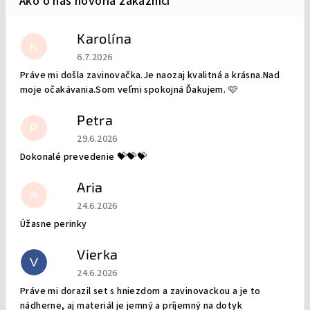
Karolína
K
Hodnotenie obchodu je 5 z 5 hviezdičiek.
6.7.2026
Práve mi došla zavinovačka.Je naozaj kvalitná a krásna.Nad
moje očakávania.Som veľmi spokojná Ďakujem. 🩷
Petra
P
Hodnotenie obchodu je 5 z 5 hviezdičiek.
29.6.2026
Dokonalé prevedenie 💝💝💝
Aria
A
Hodnotenie obchodu je 5 z 5 hviezdičiek.
24.6.2026
Úžasne perinky
Vierka
V
Hodnotenie obchodu je 5 z 5 hviezdičiek.
24.6.2026
Práve mi dorazil set s hniezdom a zavinovackou a je to
nádherne, aj materiál je jemný a príjemný na dotyk