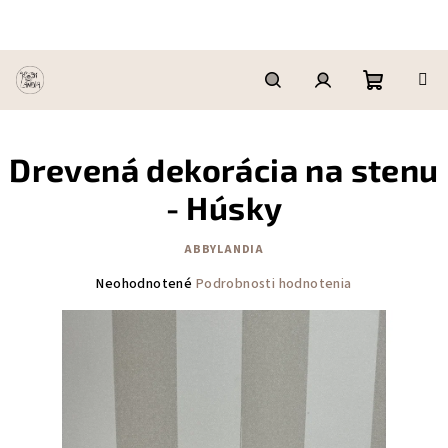
Prejsť
na
obsah
Nákupn
Hľadať
Prihlásenie
Drevená dekorácia na stenu
košík
- Húsky
ABBYLANDIA
Priemerné
Neohodnotené
Podrobnosti hodnotenia
hodnotenie
produktu
je
0,0
z
5
hviezdičiek.