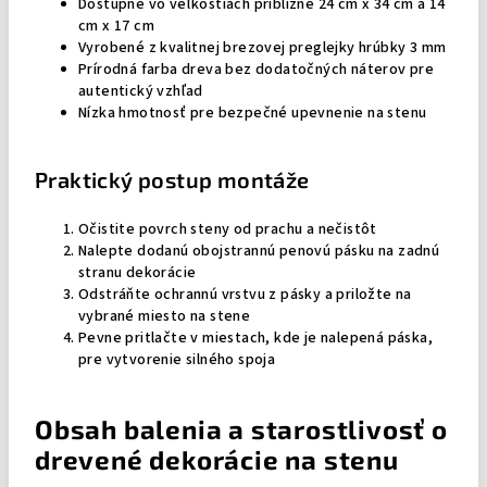
Dostupné vo veľkostiach približne 24 cm x 34 cm a 14
cm x 17 cm
Vyrobené z kvalitnej brezovej preglejky hrúbky 3 mm
Prírodná farba dreva bez dodatočných náterov pre
autentický vzhľad
Nízka hmotnosť pre bezpečné upevnenie na stenu
Praktický postup montáže
Očistite povrch steny od prachu a nečistôt
Nalepte dodanú obojstrannú penovú pásku na zadnú
stranu dekorácie
Odstráňte ochrannú vrstvu z pásky a priložte na
vybrané miesto na stene
Pevne pritlačte v miestach, kde je nalepená páska,
pre vytvorenie silného spoja
Obsah balenia a starostlivosť o
drevené dekorácie na stenu