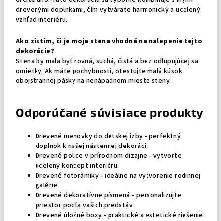
Určite áno! Táto dekorácia sa výborne kombinuje s inými
drevenými doplnkami, čím vytvárate harmonický a ucelený
vzhľad interiéru.
Ako zistím, či je moja stena vhodná na nalepenie tejto
dekorácie?
Stena by mala byť rovná, suchá, čistá a bez odlupujúcej sa
omietky. Ak máte pochybnosti, otestujte malý kúsok
obojstrannej pásky na nenápadnom mieste steny.
Odporúčané súvisiace produkty
Drevené menovky do detskej izby - perfektný
doplnok k našej nástennej dekorácii
Drevené police v prírodnom dizajne - vytvorte
ucelený koncept interiéru
Drevené fotorámiky - ideálne na vytvorenie rodinnej
galérie
Drevené dekoratívne písmená - personalizujte
priestor podľa vašich predstáv
Drevené úložné boxy - praktické a estetické riešenie