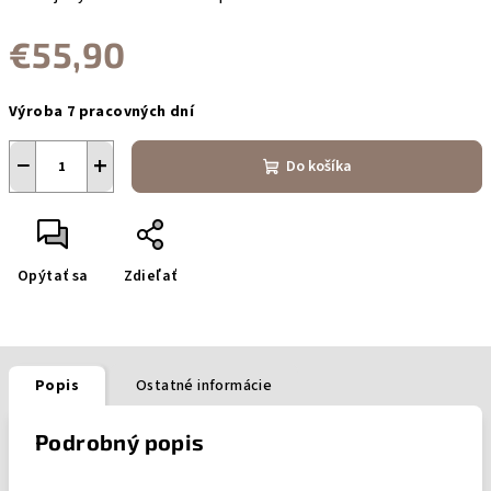
€55,90
Jednotková
Výroba 7 pracovných dní
cena:
−
+
Do košíka
Opýtať sa
Zdieľať
Popis
Ostatné informácie
Podrobný popis