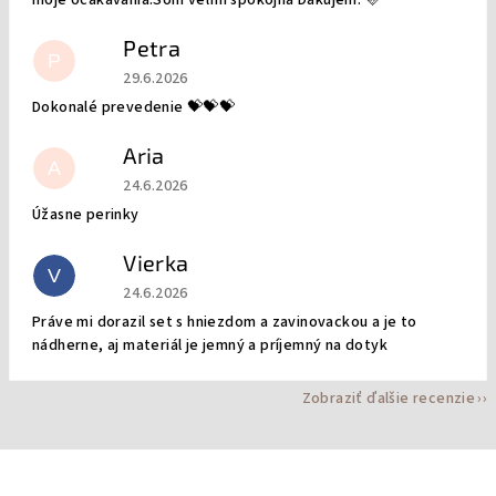
moje očakávania.Som veľmi spokojná Ďakujem. 🩷
Petra
P
Hodnotenie obchodu je 5 z 5 hviezdičiek.
29.6.2026
Dokonalé prevedenie 💝💝💝
Aria
A
Hodnotenie obchodu je 5 z 5 hviezdičiek.
24.6.2026
Úžasne perinky
Vierka
V
Hodnotenie obchodu je 5 z 5 hviezdičiek.
24.6.2026
Práve mi dorazil set s hniezdom a zavinovackou a je to
nádherne, aj materiál je jemný a príjemný na dotyk
Zobraziť ďalšie recenzie