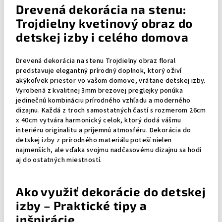
Drevená dekorácia na stenu:
Trojdielny kvetinový obraz do
detskej izby i celého domova
Drevená dekorácia na stenu Trojdielny obraz floral
predstavuje elegantný prírodný doplnok, ktorý oživí
akýkoľvek priestor vo vašom domove, vrátane detskej izby.
Vyrobená z kvalitnej 3mm brezovej preglejky ponúka
jedinečnú kombináciu prírodného vzhľadu a moderného
dizajnu. Každá z troch samostatných častí s rozmerom 26cm
x 40cm vytvára harmonický celok, ktorý dodá vášmu
interiéru originalitu a príjemnú atmosféru. Dekorácia do
detskej izby z prírodného materiálu poteší nielen
najmenších, ale vďaka svojmu nadčasovému dizajnu sa hodí
aj do ostatných miestností.
Ako využiť dekorácie do detskej
izby – Praktické tipy a
inšpirácie