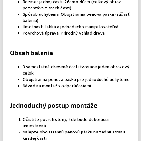
Rozmer jednej časti: 26cm x 40cm (celkový obraz
pozostáva z troch častí)
Spôsob uchytenia: Obojstranná penová páska (súčasť
balenia)
Hmotnosť: Ľahká a jednoducho manipulovateľná
Povrchová úprava: Prírodný vzhľad dreva
Obsah balenia
3 samostatné drevené časti tvoriace jeden obrazový
celok
Obojstranná penová páska pre jednoduché uchytenie
Návod na montáž s odporúčaniami
Jednoduchý postup montáže
Očistite povrch steny, kde bude dekorácia
umiestnená
Nalepte obojstrannú penovú pásku na zadnú stranu
každej časti