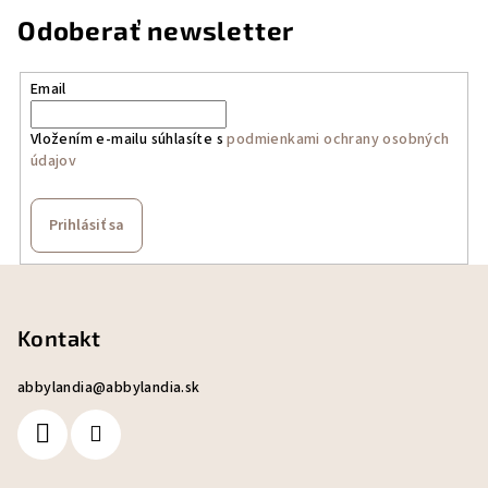
Odoberať newsletter
Email
Vložením e-mailu súhlasíte s
podmienkami ochrany osobných
údajov
Prihlásiť sa
Z
á
p
Kontakt
ä
abbylandia
@
abbylandia.sk
t
i
e