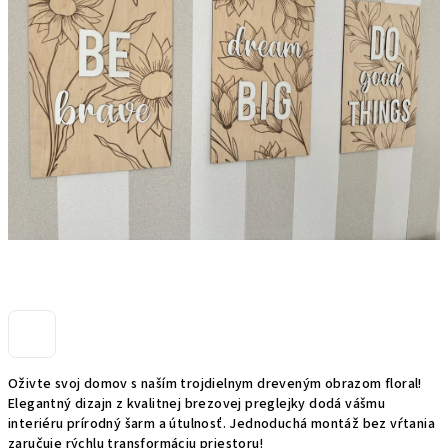
Oživte svoj domov s naším trojdielnym dreveným obrazom floral!
Elegantný dizajn z kvalitnej brezovej preglejky dodá vášmu
interiéru prírodný šarm a útulnosť. Jednoduchá montáž bez vŕtania
zaručuje rýchlu transformáciu priestoru!