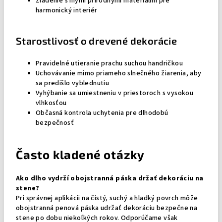
Zladenie s inými prírodnými materiálmi pre
harmonický interiér
Starostlivosť o drevené dekorácie
Pravidelné utieranie prachu suchou handričkou
Uchovávanie mimo priameho slnečného žiarenia, aby
sa predišlo vyblednutiu
Vyhýbanie sa umiestneniu v priestoroch s vysokou
vlhkosťou
Občasná kontrola uchytenia pre dlhodobú
bezpečnosť
Často kladené otázky
Ako dlho vydrží obojstranná páska držať dekoráciu na
stene?
Pri správnej aplikácii na čistý, suchý a hladký povrch môže
obojstranná penová páska udržať dekoráciu bezpečne na
stene po dobu niekoľkých rokov. Odporúčame však