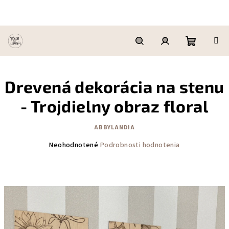
Prejsť
na
obsah
Nákupn
Hľadať
Prihlásenie
Drevená dekorácia na stenu
košík
- Trojdielny obraz floral
ABBYLANDIA
Priemerné
Neohodnotené
Podrobnosti hodnotenia
hodnotenie
produktu
je
0,0
z
5
hviezdičiek.