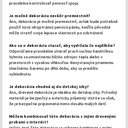
pravidelne kontrolovať pevnosť spoja.
Je možné dekoráciu neskôr premiestniť?
Áno, dekoráciu je možné premiestniť, avšak bude potrebné
použiť novú obojstrannú penovú pásku, keďže pôvodná
môže stratiť svoje lepiace vlastnosti po odstránení.
Ako sa o dekoráciu starať, aby vydržala čo najdlhšie?
Odporúčame pravidelne utierať prach suchou handričkou.
Vyhnite sa umiestneniu blízko zdrojov tepla alebo v
priestoroch s vysokou vlhkosťou. Nevystavujte priamemu
slnečnému žiareniu po dlhú dobu, aby sa predišlo
vyblednutiu.
Je dekorácia vhodná aj do detskej izby?
Áno, drevená dekorácia je ideálna do detskej izby. Prírodný
materiál je bezpečný a esteticky príjemný. Uistite sa však,
že je bezpečne pripevnená mimo dosahu malých detí.
Môžem kombinovať túto dekoráciu s inými drevenými
prvkami v interiéri?