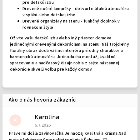
pre detskú izbu
Drevené nočné lampičky - dotvorte útulnú atmosféru
v spálni alebo detskej izbe
Drevené organizéry na stenu - funkčný doplnok v
rovnakom štýle
Oživte vašu detskú izbu alebo iný priestor domova
jedinečnými drevenými dekoráciami na stenu. Náš trojdielny
florálny obraz dodá vášmu interiéru prírodný charakter a
harmonickú atmosféru. Jednoduchá montáž, kvalitné
spracovanie a nadčasový dizajn robia z tejto nástennej
dekorácie skvelú voľbu pre každý domov.
Karolína
K
Hodnotenie obchodu je 5 z 5 hviezdičiek.
6.7.2026
Práve mi došla zavinovačka.Je naozaj kvalitná a krásna.Nad