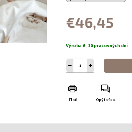
€46,45
Jednotková
cena:
Výroba 6 -10 pracovných dní
−
+
Tlač
Opýtať sa