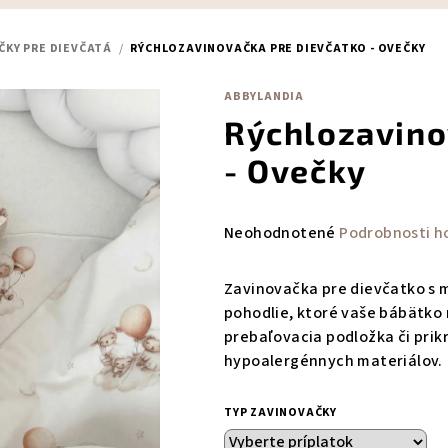
ČKY PRE DIEVČATÁ
/
RÝCHLOZAVINOVAČKA PRE DIEVČATKO - OVEČKY
ABBYLANDIA
Rýchlozavino
- Ovečky
Priemerné
Neohodnotené
Podrobnosti h
hodnotenie
produktu
Zavinovačka pre dievčatko s 
je
pohodlie, ktoré vaše bábätko 
0,0
prebaľovacia podložka či prik
z
hypoalergénnych materiálov.
5
hviezdičiek.
TYP ZAVINOVAČKY