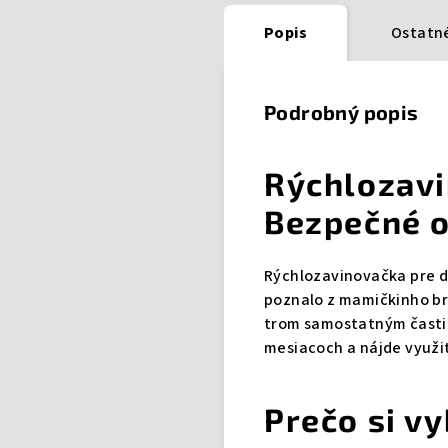
Popis
Ostatné
Podrobný popis
Rýchlozavi
Bezpečné o
Rýchlozavinovačka pre d
poznalo z mamičkinho bru
trom samostatným častiam
mesiacoch a nájde využit
Prečo si v