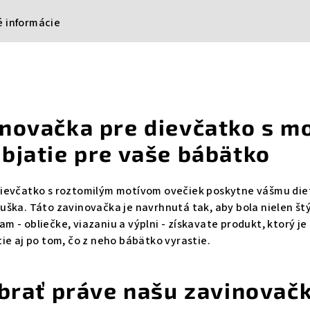
 informácie
novačka pre dievčatko s mo
bjatie pre vaše bábätko
ievčatko s roztomilým motívom ovečiek poskytne vášmu dieť
ška. Táto zavinovačka je navrhnutá tak, aby bola nielen štý
 - obliečke, viazaniu a výplni - získavate produkt, ktorý j
ie aj po tom, čo z neho bábätko vyrastie.
ybrať práve našu zavinovač