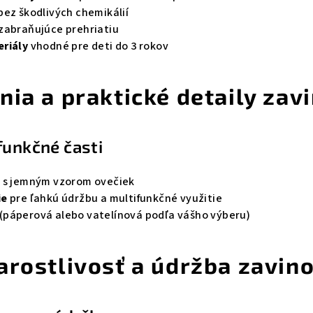
bez škodlivých chemikálií
zabraňujúce prehriatiu
eriály
vhodné pre deti do 3 rokov
nia a praktické detaily zav
funkčné časti
a
s jemným vzorom ovečiek
ie
pre ľahkú údržbu a multifunkčné využitie
(páperová alebo vatelínová podľa vášho výberu)
arostlivosť a údržba zavin