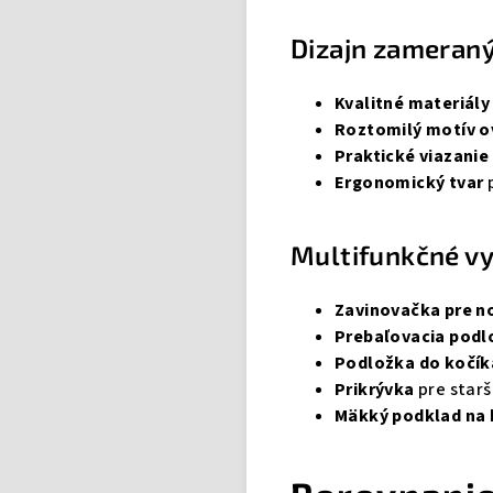
Dizajn zameraný
Kvalitné materiály
Roztomilý motív o
Praktické viazani
Ergonomický tvar
p
Multifunkčné vy
Zavinovačka pre 
Prebaľovacia podl
Podložka do kočík
Prikrývka
pre starš
Mäkký podklad na 