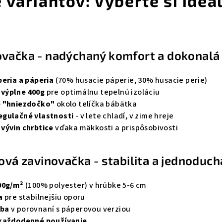
 variantov: Vyberte si ideá
vačka - nadýchaný komfort a dokonalá
peria a páperia
(70% husacie páperie, 30% husacie perie)
výplne 400g
pre optimálnu tepelnú izoláciu
é "hniezdočko"
okolo telíčka bábätka
egulačné vlastnosti
- v lete chladí, v zime hreje
vývin chrbtice
vďaka mäkkosti a prispôsobivosti
nová zavinovačka - stabilita a jednoduc
00g/m²
(100% polyester) v hrúbke 5-6 cm
a
pre stabilnejšiu oporu
žba
v porovnaní s páperovou verziou
 každodenné používanie