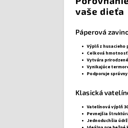
Porovnanie
vaše dieťa
Páperová zavino
Výplň z husacieho 
Celková hmotnosť 
Vytvára prirodzen
Vynikajúce termor
Podporuje správny 
Klasická vatelí
Vatelínová výplň 3
Pevnejšia štruktúr
Jednoduchšia údr
Ideálna pre bežné