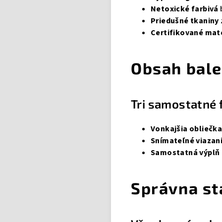
Netoxické farbivá
Priedušné tkaniny
Certifikované mat
Obsah bale
Tri samostatné 
Vonkajšia obliečk
Snímateľné viazan
Samostatná výplň
Správna st