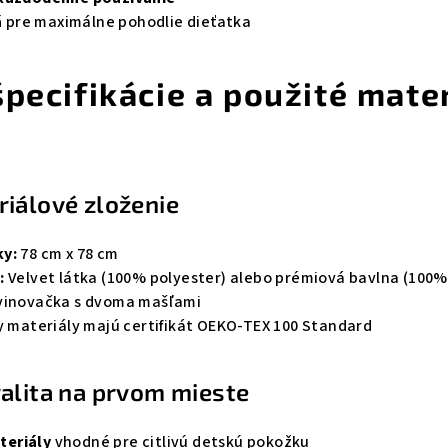
á
pre maximálne pohodlie dieťatka
špecifikácie a použité mate
iálové zloženie
ky:
78 cm x 78 cm
:
Velvet látka (100% polyester) alebo prémiová bavlna (100%
vinovačka s dvoma mašľami
 materiály majú certifikát OEKO-TEX 100 Standard
alita na prvom mieste
teriály
vhodné pre citlivú detskú pokožku