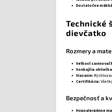
Dostatočne mäkk
Technické 
dievčatko
Rozmery a mater
Veľkosť zavinovač
Vonkajšia obliečka
Viazanie:
Rýchloza
Certifikácia:
Všetky
Bezpečnosť a kv
Hypoalergénne ma