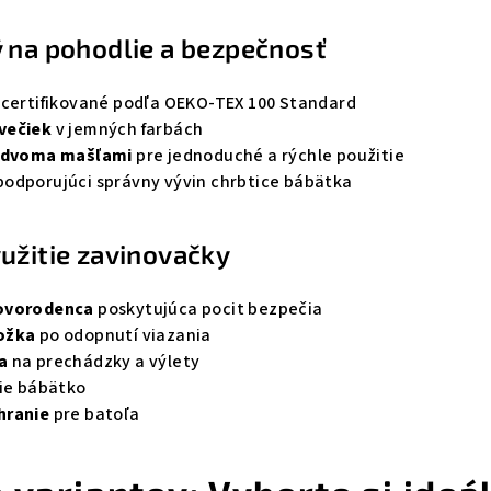
 na pohodlie a bezpečnosť
certifikované podľa OEKO-TEX 100 Standard
večiek
v jemných farbách
e dvoma mašľami
pre jednoduché a rýchle použitie
odporujúci správny vývin chrbtice bábätka
užitie zavinovačky
novorodenca
poskytujúca pocit bezpečia
ožka
po odopnutí viazania
a
na prechádzky a výlety
ie bábätko
hranie
pre batoľa