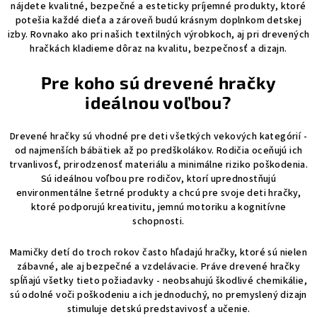
nájdete kvalitné, bezpečné a esteticky príjemné produkty, ktoré
potešia každé dieťa a zároveň budú krásnym doplnkom detskej
izby. Rovnako ako pri našich textilných výrobkoch, aj pri drevených
hračkách kladieme dôraz na kvalitu, bezpečnosť a dizajn.
Pre koho sú drevené hračky
ideálnou voľbou?
Drevené hračky sú vhodné pre deti všetkých vekových kategórií -
od najmenších bábätiek až po predškolákov. Rodičia oceňujú ich
trvanlivosť, prirodzenosť materiálu a minimálne riziko poškodenia.
Sú ideálnou voľbou pre rodičov, ktorí uprednostňujú
environmentálne šetrné produkty a chcú pre svoje deti hračky,
ktoré podporujú kreativitu, jemnú motoriku a kognitívne
schopnosti.
Mamičky detí do troch rokov často hľadajú hračky, ktoré sú nielen
zábavné, ale aj bezpečné a vzdelávacie. Práve drevené hračky
spĺňajú všetky tieto požiadavky - neobsahujú škodlivé chemikálie,
sú odolné voči poškodeniu a ich jednoduchý, no premyslený dizajn
stimuluje detskú predstavivosť a učenie.