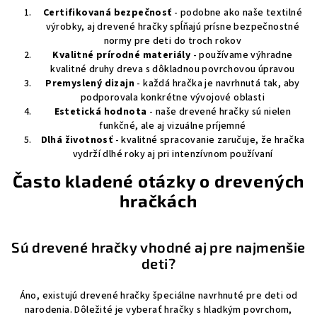
Certifikovaná bezpečnosť
- podobne ako naše textilné
výrobky, aj drevené hračky spĺňajú prísne bezpečnostné
normy pre deti do troch rokov
Kvalitné prírodné materiály
- používame výhradne
kvalitné druhy dreva s dôkladnou povrchovou úpravou
Premyslený dizajn
- každá hračka je navrhnutá tak, aby
podporovala konkrétne vývojové oblasti
Estetická hodnota
- naše drevené hračky sú nielen
funkčné, ale aj vizuálne príjemné
Dlhá životnosť
- kvalitné spracovanie zaručuje, že hračka
vydrží dlhé roky aj pri intenzívnom používaní
Často kladené otázky o drevených
hračkách
Sú drevené hračky vhodné aj pre najmenšie
deti?
Áno, existujú drevené hračky špeciálne navrhnuté pre deti od
narodenia. Dôležité je vyberať hračky s hladkým povrchom,