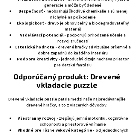
generácie a môžu byť dedené
Bezpečnosť
- neobsahujú škodlivé chemikálie a sú menej
náchylné na poškodenie
Ekologickosť
- drevo je obnoviteľný a biodegradovateľný
materiál
Vzdelávací potenciál
- podporujú prirodzené učenie a
rozvoj zručností
Estetická hodnota
- drevené hračky sú vizuálne príjemné a
dobre zapadnú do každého interiéru
Podpora kreativity
- jednoduchý dizajn necháva priestor
pre detskú fantáziu
Odporúčaný produkt: Drevené
vkladacie puzzle
Drevené vkladacie puzzle patria medzi naše najpredávanejšie
drevené hračky, a to z viacerých dôvodov:
Všestranný rozvoj
- zlepšujú jemnú motoriku, kognitívne
schopnosti a priestorové vnímanie
Vhodné pre rôzne vekové kategórie
- od jednoduchých