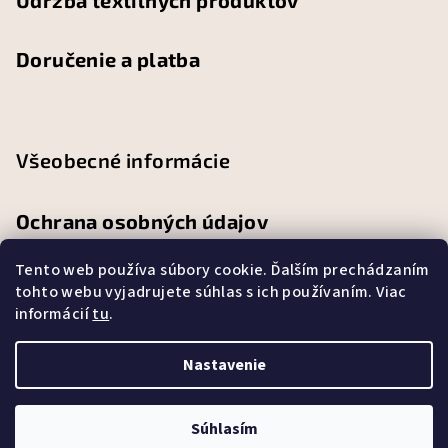
Údržba textilných produktov
Doručenie a platba
Všeobecné informácie
Ochrana osobných údajov
Tento web používa súbory cookie. Ďalším prechádzaním
Obchodné podmienky
tohto webu vyjadrujete súhlas s ich používaním. Viac
informácií
tu
.
Reklamačný poriadok
Nastavenie
Copyright 2026
Abbylandia
. Všetky práva vyhradené.
Súhlasím