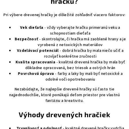
hračku?
Pri výbere drevenej hračky je dôležité zohľadniť viacero faktorov:
Vek dieťaťa
- vždy vyberajte hračku primeranú veku a
schopnostiam dieťaťa
Bezpečnosť
- skontrolujte, či hračka má zaoblené hrany a je
vyrobená z netoxických materiálov
Vzdelávací potenciál
- dobrá hračka by mala niečo učiť a
rozvíjať konkrétne zručnosti
Kvalita spracovania
- kvalitná drevená hračka by mala byť
dôkladne opracovaná, bez triesok a ostrých hrán
Povrchová úprava
- farby a laky by mali byť netoxické a
odolné voči opotrebovaniu
Nezabúdajte, že najlepšie drevené hračky sú často tie
najjednoduchšie, ktoré ponúkajú deťom priestor pre vlastnú
fantáziu a kreativitu.
Výhody drevených hračiek
Trvanlivosť a odolnosť
- kvalitné drevené hračky vydržia