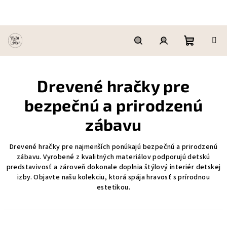
Prejsť
na
obsah
Nákupn
Hľadať
Prihlásenie
Drevené hračky pre
košík
bezpečnú a prirodzenú
zábavu
Drevené hračky pre najmenších ponúkajú bezpečnú a prirodzenú
zábavu. Vyrobené z kvalitných materiálov podporujú detskú
predstavivosť a zároveň dokonale doplnia štýlový interiér detskej
izby. Objavte našu kolekciu, ktorá spája hravosť s prírodnou
estetikou.