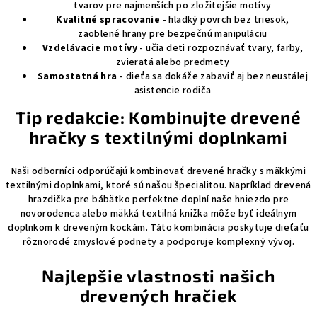
tvarov pre najmenších po zložitejšie motívy
Kvalitné spracovanie
- hladký povrch bez triesok,
zaoblené hrany pre bezpečnú manipuláciu
Vzdelávacie motívy
- učia deti rozpoznávať tvary, farby,
zvieratá alebo predmety
Samostatná hra
- dieťa sa dokáže zabaviť aj bez neustálej
asistencie rodiča
Tip redakcie: Kombinujte drevené
hračky s textilnými doplnkami
Naši odborníci odporúčajú kombinovať drevené hračky s mäkkými
textilnými doplnkami, ktoré sú našou špecialitou. Napríklad drevená
hrazdička pre bábätko perfektne doplní naše hniezdo pre
novorodenca alebo mäkká textilná knižka môže byť ideálnym
doplnkom k dreveným kockám. Táto kombinácia poskytuje dieťaťu
rôznorodé zmyslové podnety a podporuje komplexný vývoj.
Najlepšie vlastnosti našich
drevených hračiek