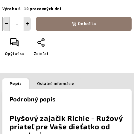
Jednotková
Výroba 6 - 10 pracovných dní
cena:
−
+
Do košíka
Opýtať sa
Zdieľať
Popis
Ostatné informácie
Podrobný popis
Plyšový zajačik Richie - Ružový
priateľ pre Vaše dieťatko od