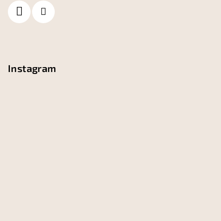
i
e
Instagram