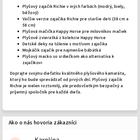
Plyšový zajačik Richie v iných farbách (modrý, biely,
béžový)
Väčšie verzie zajačika Richie pre staršie deti (38 cm a
58 cm)
Plyšová mačička Happy Horse pre milovníkov mačiek
Plyšové zvieratká z kolekcie Happy Horse
Detské deky na túlenie s motívom zajačika
Mojkáčik zajačik pre najmenšie bábätká
Plyšový macko so srdiečkom ako alternatíva k
zajačikovi
Doprajte svojmu dieťatku kvalitného plyšového kamaráta,
ktorý ho bude sprevádzať od prvých dní. Plyšový zajačik
Richie je nielen roztomilý, ale predovšetkým bezpečný a
príjemný spoločník pre každé dieťa.
Karolína