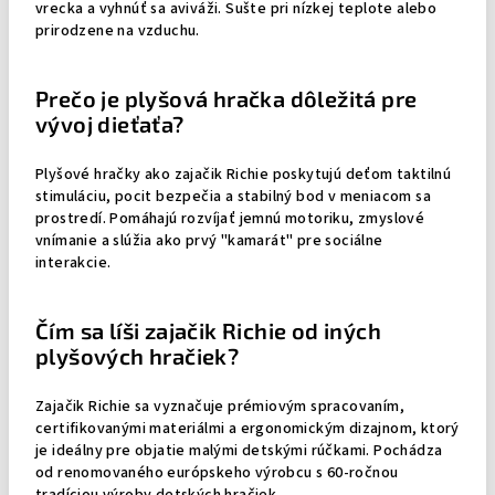
vrecka a vyhnúť sa aviváži. Sušte pri nízkej teplote alebo
prirodzene na vzduchu.
Prečo je plyšová hračka dôležitá pre
vývoj dieťaťa?
Plyšové hračky ako zajačik Richie poskytujú deťom taktilnú
stimuláciu, pocit bezpečia a stabilný bod v meniacom sa
prostredí. Pomáhajú rozvíjať jemnú motoriku, zmyslové
vnímanie a slúžia ako prvý "kamarát" pre sociálne
interakcie.
Čím sa líši zajačik Richie od iných
plyšových hračiek?
Zajačik Richie sa vyznačuje prémiovým spracovaním,
certifikovanými materiálmi a ergonomickým dizajnom, ktorý
je ideálny pre objatie malými detskými rúčkami. Pochádza
od renomovaného európskeho výrobcu s 60-ročnou