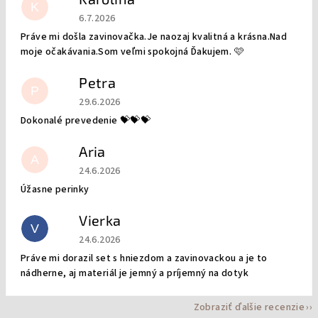
K
Hodnotenie obchodu je 5 z 5 hviezdičiek.
6.7.2026
Práve mi došla zavinovačka.Je naozaj kvalitná a krásna.Nad
moje očakávania.Som veľmi spokojná Ďakujem. 🩷
Petra
P
Hodnotenie obchodu je 5 z 5 hviezdičiek.
29.6.2026
Dokonalé prevedenie 💝💝💝
Aria
A
Hodnotenie obchodu je 5 z 5 hviezdičiek.
24.6.2026
Úžasne perinky
Vierka
V
Hodnotenie obchodu je 5 z 5 hviezdičiek.
24.6.2026
Práve mi dorazil set s hniezdom a zavinovackou a je to
nádherne, aj materiál je jemný a príjemný na dotyk
Zobraziť ďalšie recenzie