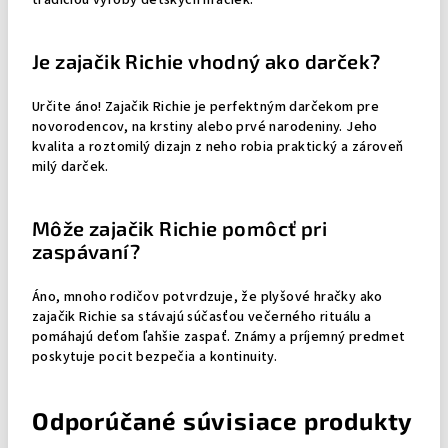
tradíciou výroby detských hračiek.
Je zajačik Richie vhodný ako darček?
Určite áno! Zajačik Richie je perfektným darčekom pre
novorodencov, na krstiny alebo prvé narodeniny. Jeho
kvalita a roztomilý dizajn z neho robia praktický a zároveň
milý darček.
Môže zajačik Richie pomôcť pri
zaspávaní?
Áno, mnoho rodičov potvrdzuje, že plyšové hračky ako
zajačik Richie sa stávajú súčasťou večerného rituálu a
pomáhajú deťom ľahšie zaspať. Známy a príjemný predmet
poskytuje pocit bezpečia a kontinuity.
Odporúčané súvisiace produkty