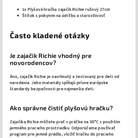
1x Plyšová hračka zajačik Richie ružový 27cm
Štítok s pokynmi na údržbu a starostlivosť
Často kladené otázky
Je zajačik Richie vhodný pre
novorodencov?
Áno, zajačik Richie je navrhnutý a testovaný pre deti od
narodenia. Jeho materiály spĺňajú prísne európske
štandardy bezpečnosti pre najmenšie deti.
Ako správne čistiť plyšovú hračku?
Zajačika Richie môžete prať v práčke na 30°C s použitím
jemného pracieho prostriedku. Odporúčame používať
program pre jemné prádlo, vložiť hračku do pracieho