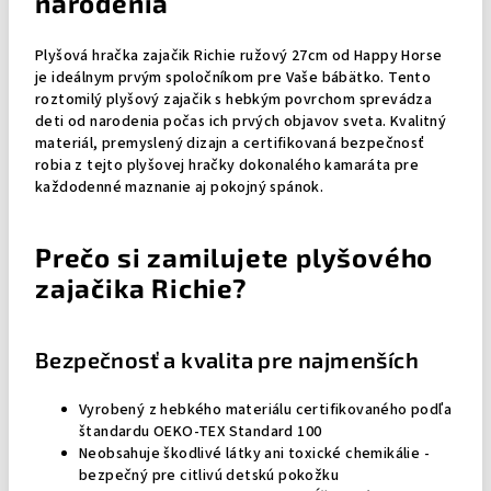
narodenia
Plyšová hračka zajačik Richie ružový 27cm od Happy Horse
je ideálnym prvým spoločníkom pre Vaše bábätko. Tento
roztomilý plyšový zajačik s hebkým povrchom sprevádza
deti od narodenia počas ich prvých objavov sveta. Kvalitný
materiál, premyslený dizajn a certifikovaná bezpečnosť
robia z tejto plyšovej hračky dokonalého kamaráta pre
každodenné maznanie aj pokojný spánok.
Prečo si zamilujete plyšového
zajačika Richie?
Bezpečnosť a kvalita pre najmenších
Vyrobený z hebkého materiálu certifikovaného podľa
štandardu OEKO-TEX Standard 100
Neobsahuje škodlivé látky ani toxické chemikálie -
bezpečný pre citlivú detskú pokožku