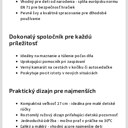
Vhodný pre deti od narodenia - spĺňa európsku normu
EN 71 pre bezpečnosť hračiek
Pevné švy a kvalitné spracovanie pre dlhodobé
používanie
Dokonalý spoločník pre každú
príležitosť
Ideálny na maznanie a túlenie počas dňa
Upokojujúci pomocník pri zaspávaní
Verný kamarát na cestách v kočíku či autosedačke
Poskytuje pocit istoty v nových situáciách
Praktický dizajn pre najmenších
Kompaktná veľkosť 27 cm - ideálna pre malé detské
rúčky
Roztomilý ružový dizajn priťahujúci detskú pozornosť
Jednoduchá údržba - možno prať v práčke na 30°C
Ľahký a mäkký - vhodný aj pre najmenšie deti