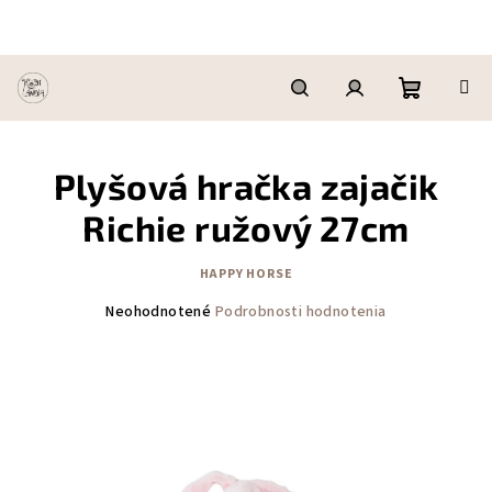
Prejsť
na
obsah
Nákupn
Hľadať
Prihlásenie
Plyšová hračka zajačik
košík
Richie ružový 27cm
HAPPY HORSE
Priemerné
Neohodnotené
Podrobnosti hodnotenia
hodnotenie
produktu
je
0,0
z
5
hviezdičiek.