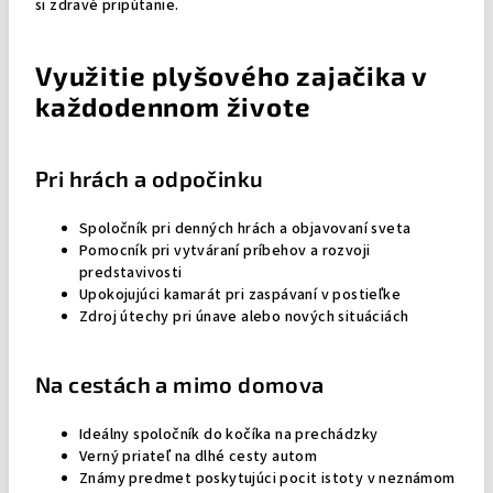
si zdravé pripútanie.
Využitie plyšového zajačika v
každodennom živote
Pri hrách a odpočinku
Spoločník pri denných hrách a objavovaní sveta
Pomocník pri vytváraní príbehov a rozvoji
predstavivosti
Upokojujúci kamarát pri zaspávaní v postieľke
Zdroj útechy pri únave alebo nových situáciách
Na cestách a mimo domova
Ideálny spoločník do kočíka na prechádzky
Verný priateľ na dlhé cesty autom
Známy predmet poskytujúci pocit istoty v neznámom