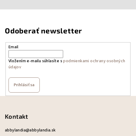
Odoberať newsletter
Email
Vložením e-mailu súhlasíte s
podmienkami ochrany osobných
údajov
Prihlásiť sa
Z
á
p
Kontakt
ä
abbylandia
@
abbylandia.sk
t