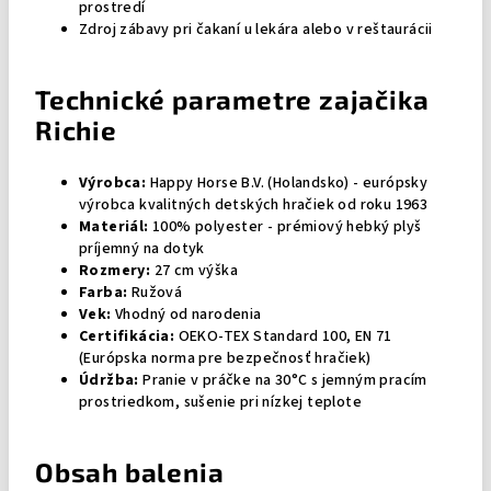
prostredí
Zdroj zábavy pri čakaní u lekára alebo v reštaurácii
Technické parametre zajačika
Richie
Výrobca:
Happy Horse B.V. (Holandsko) - európsky
výrobca kvalitných detských hračiek od roku 1963
Materiál:
100% polyester - prémiový hebký plyš
príjemný na dotyk
Rozmery:
27 cm výška
Farba:
Ružová
Vek:
Vhodný od narodenia
Certifikácia:
OEKO-TEX Standard 100, EN 71
(Európska norma pre bezpečnosť hračiek)
Údržba:
Pranie v práčke na 30°C s jemným pracím
prostriedkom, sušenie pri nízkej teplote
Obsah balenia