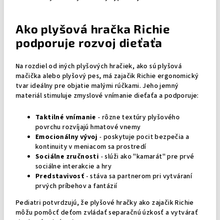
Ako plyšová hračka Richie
podporuje rozvoj dieťaťa
Na rozdiel od iných plyšových hračiek, ako sú plyšová
mačička alebo plyšový pes, má zajačik Richie ergonomický
tvar ideálny pre objatie malými rúčkami. Jeho jemný
materiál stimuluje zmyslové vnímanie dieťaťa a podporuje:
Taktilné vnímanie
- rôzne textúry plyšového
povrchu rozvíjajú hmatové vnemy
Emocionálny vývoj
- poskytuje pocit bezpečia a
kontinuity v meniacom sa prostredí
Sociálne zručnosti
- slúži ako "kamarát" pre prvé
sociálne interakcie a hry
Predstavivosť
- stáva sa partnerom pri vytváraní
prvých príbehov a fantázií
Pediatri potvrdzujú, že plyšové hračky ako zajačik Richie
môžu pomôcť deťom zvládať separačnú úzkosť a vytvárať