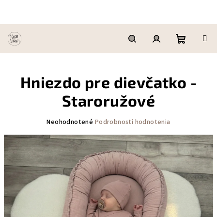
Prejsť
na
obsah
Nákupn
Hľadať
Prihlásenie
Hniezdo pre dievčatko -
košík
Staroružové
Priemerné
Neohodnotené
Podrobnosti hodnotenia
hodnotenie
produktu
je
0,0
z
5
hviezdičiek.