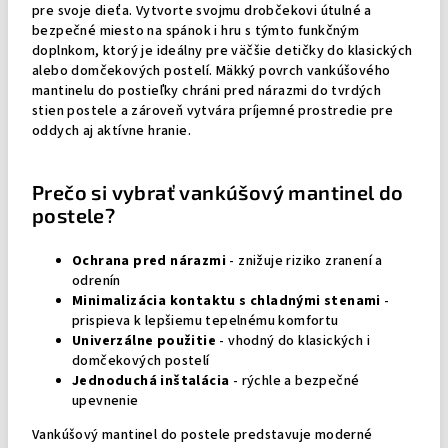
pre svoje dieťa. Vytvorte svojmu drobčekovi útulné a
bezpečné miesto na spánok i hru s týmto funkčným
doplnkom, ktorý je ideálny pre väčšie detičky do klasických
alebo domčekových postelí. Mäkký povrch vankúšového
mantinelu do postieľky chráni pred nárazmi do tvrdých
stien postele a zároveň vytvára príjemné prostredie pre
oddych aj aktívne hranie.
Prečo si vybrať vankúšový mantinel do
postele?
Ochrana pred nárazmi
- znižuje riziko zranení a
odrenín
Minimalizácia kontaktu s chladnými stenami
-
prispieva k lepšiemu tepelnému komfortu
Univerzálne použitie
- vhodný do klasických i
domčekových postelí
Jednoduchá inštalácia
- rýchle a bezpečné
upevnenie
Vankúšový mantinel do postele predstavuje moderné