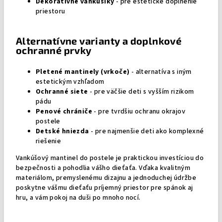
Dekoratívne vankúšiky
- pre estetické doplnenie
priestoru
Alternatívne varianty a doplnkové
ochranné prvky
Pletené mantinely (vrkoče)
- alternatíva s iným
estetickým vzhľadom
Ochranné siete
- pre väčšie deti s vyšším rizikom
pádu
Penové chrániče
- pre tvrdšiu ochranu okrajov
postele
Detské hniezda
- pre najmenšie deti ako komplexné
riešenie
Vankúšový mantinel do postele je praktickou investíciou do
bezpečnosti a pohodlia vášho dieťaťa. Vďaka kvalitným
materiálom, premyslenému dizajnu a jednoduchej údržbe
poskytne vášmu dieťaťu príjemný priestor pre spánok aj
hru, a vám pokoj na duši po mnoho nocí.