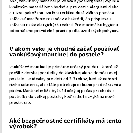
Áno, vankúšový mantinel je vďaka hypoalergénnej výplni a
kvalitným materiálom vhodný aj pre deti s alergiami alebo
citlivou pokožkou. Antibakteriálne duté vlákno pomáha
znižovať množenie roztočov a baktérií, čo prispieva k
zníženiu rizika alergických reakcií. Pre maximálnu hygienu
odporúčame pravidelné pranie podľa uvedených pokynov.
V akom veku je vhodné začať používať
vankúšový mantinel do postele?
Vankúšový mantinel je primárne určený pre deti, ktoré už
prešli z detskej postieľky do klasickej alebo domčekovej
postele. Je ideálny pre deti od 2-3 rokov, keď už nehrozí
riziko udusenia, ale stále potrebujú ochranu pred nárazmi a
pádmi. Mantinel môže byť užitočný aj počas prechodu z
postieľky do veľkej postele, keď si dieťa zvyká na nové
prostredie.
Aké bezpečnostné certifikáty má tento
výrobok?