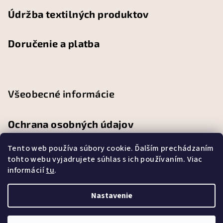
Údržba textilných produktov
Doručenie a platba
Všeobecné informácie
Ochrana osobných údajov
Tento web používa súbory cookie. Ďalším prechádzaním
Obchodné podmienky
tohto webu vyjadrujete súhlas s ich používaním. Viac
informácií
tu
.
Reklamačný poriadok
Nastavenie
Copyright 2026
Abbylandia
. Všetky práva vyhradené.