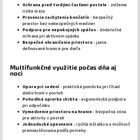
Ochrana pred tvrdými časťami postele
- zníženie
rizika úrazu
Prevencia zachytenia končatín
- bezpečný
priestor bez nebezpečných medzier
Podpora pre nepokojných spáčov
- dodatočná
ochrana pri aktívnom spánku
Bezpečné ohraničenie priestoru
- jasne
definované hranice pre dieťa
Multifunkčné využitie počas dňa aj
noci
Opora pri sedení
- praktická pomôcka pri čítaní
alebo hraní v posteli
Pohodlná opierka chrbta
- ergonomická podpora
pri odpočinku
Vymedzenie priestoru na hranie
- bezpečná zóna
pre aktivity v posteli
Jednoduché upevnenie
- rýchla inštalácia a možnosť
premiestňovania podľa potreby