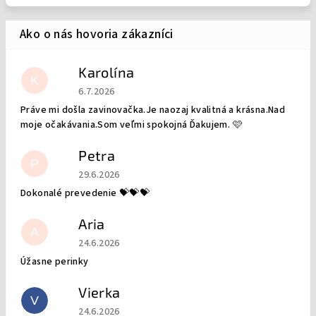
Karolína
K
Hodnotenie obchodu je 5 z 5 hviezdičiek.
6.7.2026
Práve mi došla zavinovačka.Je naozaj kvalitná a krásna.Nad
moje očakávania.Som veľmi spokojná Ďakujem. 🩷
Petra
P
Hodnotenie obchodu je 5 z 5 hviezdičiek.
29.6.2026
Dokonalé prevedenie 💝💝💝
Aria
A
Hodnotenie obchodu je 5 z 5 hviezdičiek.
24.6.2026
Úžasne perinky
Vierka
V
Hodnotenie obchodu je 5 z 5 hviezdičiek.
24.6.2026