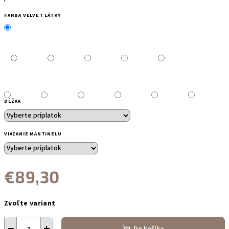
FARBA VELVET LÁTKY
DĹŽKA
VIAZANIE MANTINELU
€89,30
Jednotková
Zvoľte variant
cena:
−
+