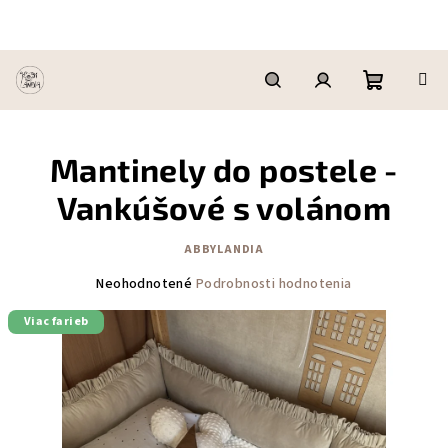
Prejsť
na
obsah
Nákupn
Hľadať
Prihlásenie
Mantinely do postele -
košík
Vankúšové s volánom
ABBYLANDIA
Priemerné
Neohodnotené
Podrobnosti hodnotenia
hodnotenie
produktu
Viac farieb
je
0,0
z
5
hviezdičiek.