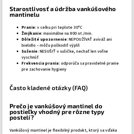
Starostlivosť a údržba vankúšového
mantinelu
Pranie
: v celku pri teplote 30°C
Žmýkanie
: maximálne na 800 ot./min.
Dôležité upozornenie
: NEPOUŽÍVAŤ aviváž ani
bielidlo – môžu poškodiť výplň
Sušenie
: NESUŠIŤ v sušičke, nechať len voľne
vyschnúť
Frekvencia prania
: odporúča sa pravidelné pranie
pre zachovanie hygieny
Často kladené otázky (FAQ)
Prečo je vankúšový mantinel do
postieľky vhodný pre rôzne typy
postelí?
Vankúšový mantinel je flexibilný produkt, ktorý sa vďaka