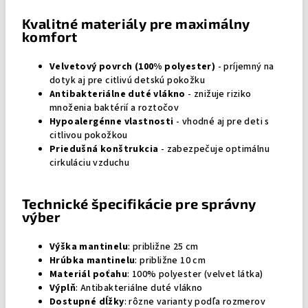
Kvalitné materiály pre maximálny
komfort
Velvetový povrch (100% polyester)
- príjemný na
dotyk aj pre citlivú detskú pokožku
Antibakteriálne duté vlákno
- znižuje riziko
množenia baktérií a roztočov
Hypoalergénne vlastnosti
- vhodné aj pre deti s
citlivou pokožkou
Priedušná konštrukcia
- zabezpečuje optimálnu
cirkuláciu vzduchu
Technické špecifikácie pre správny
výber
Výška mantinelu
: približne 25 cm
Hrúbka mantinelu
: približne 10 cm
Materiál poťahu
: 100% polyester (velvet látka)
Výplň
: Antibakteriálne duté vlákno
Dostupné dĺžky
: rôzne varianty podľa rozmerov