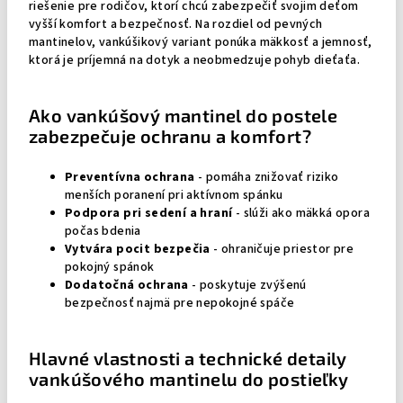
riešenie pre rodičov, ktorí chcú zabezpečiť svojim deťom
vyšší komfort a bezpečnosť. Na rozdiel od pevných
mantinelov, vankúšikový variant ponúka mäkkosť a jemnosť,
ktorá je príjemná na dotyk a neobmedzuje pohyb dieťaťa.
Ako vankúšový mantinel do postele
zabezpečuje ochranu a komfort?
Preventívna ochrana
- pomáha znižovať riziko
menších poranení pri aktívnom spánku
Podpora pri sedení a hraní
- slúži ako mäkká opora
počas bdenia
Vytvára pocit bezpečia
- ohraničuje priestor pre
pokojný spánok
Dodatočná ochrana
- poskytuje zvýšenú
bezpečnosť najmä pre nepokojné spáče
Hlavné vlastnosti a technické detaily
vankúšového mantinelu do postieľky