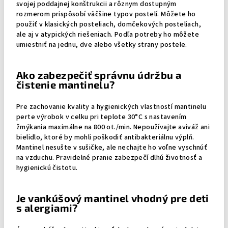
svojej poddajnej konštrukcii a rôznym dostupným
rozmerom prispôsobí väčšine typov postelí. Môžete ho
použiť v klasických posteliach, domčekových posteliach,
ale aj v atypických riešeniach. Podľa potreby ho môžete
umiestniť na jednu, dve alebo všetky strany postele.
Ako zabezpečiť správnu údržbu a
čistenie mantinelu?
Pre zachovanie kvality a hygienických vlastností mantinelu
perte výrobok v celku pri teplote 30°C s nastavením
žmýkania maximálne na 800 ot./min. Nepoužívajte aviváž ani
bielidlo, ktoré by mohli poškodiť antibakteriálnu výplň.
Mantinel nesušte v sušičke, ale nechajte ho voľne vyschnúť
na vzduchu. Pravidelné pranie zabezpečí dlhú životnosť a
hygienickú čistotu.
Je vankúšový mantinel vhodný pre deti
s alergiami?