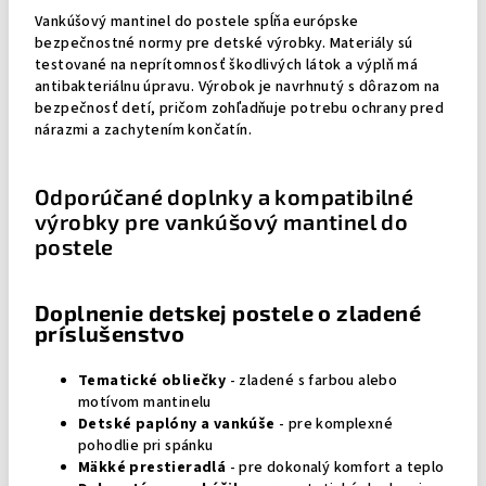
Vankúšový mantinel do postele spĺňa európske
bezpečnostné normy pre detské výrobky. Materiály sú
testované na neprítomnosť škodlivých látok a výplň má
antibakteriálnu úpravu. Výrobok je navrhnutý s dôrazom na
bezpečnosť detí, pričom zohľadňuje potrebu ochrany pred
nárazmi a zachytením končatín.
Odporúčané doplnky a kompatibilné
výrobky pre vankúšový mantinel do
postele
Doplnenie detskej postele o zladené
príslušenstvo
Tematické obliečky
- zladené s farbou alebo
motívom mantinelu
Detské paplóny a vankúše
- pre komplexné
pohodlie pri spánku
Mäkké prestieradlá
- pre dokonalý komfort a teplo