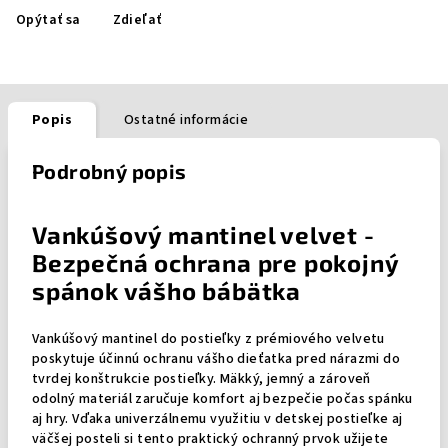
Opýtať sa
Zdieľať
Popis
Ostatné informácie
Podrobný popis
Vankúšový mantinel velvet -
Bezpečná ochrana pre pokojný
spánok vášho bábätka
Vankúšový mantinel do postieľky z prémiového velvetu
poskytuje účinnú ochranu vášho dieťatka pred nárazmi do
tvrdej konštrukcie postieľky. Mäkký, jemný a zároveň
odolný materiál zaručuje komfort aj bezpečie počas spánku
aj hry. Vďaka univerzálnemu využitiu v detskej postieľke aj
väčšej posteli si tento praktický ochranný prvok užijete