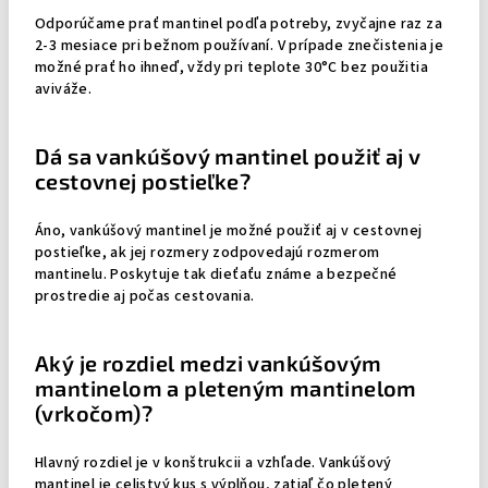
Odporúčame prať mantinel podľa potreby, zvyčajne raz za
2-3 mesiace pri bežnom používaní. V prípade znečistenia je
možné prať ho ihneď, vždy pri teplote 30°C bez použitia
aviváže.
Dá sa vankúšový mantinel použiť aj v
cestovnej postieľke?
Áno, vankúšový mantinel je možné použiť aj v cestovnej
postieľke, ak jej rozmery zodpovedajú rozmerom
mantinelu. Poskytuje tak dieťaťu známe a bezpečné
prostredie aj počas cestovania.
Aký je rozdiel medzi vankúšovým
mantinelom a pleteným mantinelom
(vrkočom)?
Hlavný rozdiel je v konštrukcii a vzhľade. Vankúšový
mantinel je celistvý kus s výplňou, zatiaľ čo pletený