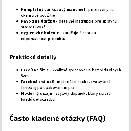
Kompletný vankúšový mantinel
- pripravený na
okamžité použitie
Návod na údržbu
- detailné inštrukcie pre správnu
starostlivosť
Hygienické balenie
- zaručuje čistotu a
neporušenosť produktu
Praktické detaily
Precízne šitie
- kvalitné spracovanie bez viditeľných
švov
Farebná stálosť
- materiál si zachováva sýtosť
farieb aj po opakovanom praní
Moderný dizajn
- štýlový doplnok, ktorý skrášli
každú detskú izbu
Často kladené otázky (FAQ)