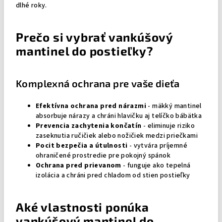
dlhé roky.
Prečo si vybrať vankúšový
mantinel do postieľky?
Komplexná ochrana pre vaše dieťa
Efektívna ochrana pred nárazmi
- mäkký mantinel
absorbuje nárazy a chráni hlavičku aj telíčko bábätka
Prevencia zachytenia končatín
- eliminuje riziko
zaseknutia ručičiek alebo nožičiek medzi priečkami
Pocit bezpečia a útulnosti
- vytvára príjemné
ohraničené prostredie pre pokojný spánok
Ochrana pred prievanom
- funguje ako tepelná
izolácia a chráni pred chladom od stien postieľky
Aké vlastnosti ponúka
vankúšový mantinel do