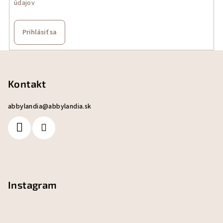
údajov
Prihlásiť sa
Z
á
p
Kontakt
ä
abbylandia
@
abbylandia.sk
t
i
e
Instagram