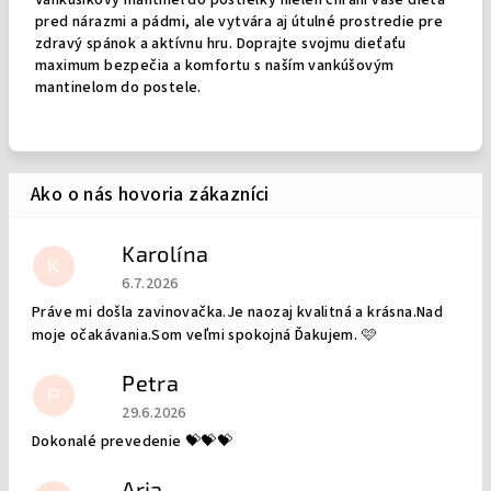
Vankúšikový mantinel do postieľky nielen chráni vaše dieťa
pred nárazmi a pádmi, ale vytvára aj útulné prostredie pre
zdravý spánok a aktívnu hru. Doprajte svojmu dieťaťu
maximum bezpečia a komfortu s naším vankúšovým
mantinelom do postele.
Karolína
K
Hodnotenie obchodu je 5 z 5 hviezdičiek.
6.7.2026
Práve mi došla zavinovačka.Je naozaj kvalitná a krásna.Nad
moje očakávania.Som veľmi spokojná Ďakujem. 🩷
Petra
P
Hodnotenie obchodu je 5 z 5 hviezdičiek.
29.6.2026
Dokonalé prevedenie 💝💝💝
Aria