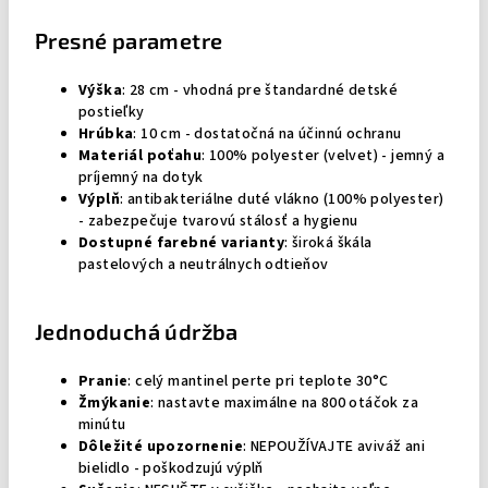
Presné parametre
Výška
: 28 cm - vhodná pre štandardné detské
postieľky
Hrúbka
: 10 cm - dostatočná na účinnú ochranu
Materiál poťahu
: 100% polyester (velvet) - jemný a
príjemný na dotyk
Výplň
: antibakteriálne duté vlákno (100% polyester)
- zabezpečuje tvarovú stálosť a hygienu
Dostupné farebné varianty
: široká škála
pastelových a neutrálnych odtieňov
Jednoduchá údržba
Pranie
: celý mantinel perte pri teplote 30°C
Žmýkanie
: nastavte maximálne na 800 otáčok za
minútu
Dôležité upozornenie
: NEPOUŽÍVAJTE aviváž ani
bielidlo - poškodzujú výplň