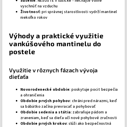
Sušenie
: NESUŠTE v sušičke - nechajte voľne
vyschnúť na vzduchu
Životnosť
: pri správnej starostlivosti vydrží mantinel
niekoľko rokov
Výhody a praktické využitie
vankúšového mantinelu do
postele
Využitie v rôznych fázach vývoja
dieťaťa
Novorodenecké obdobie
: poskytuje pocit bezpečia
a ohraničenia
Obdobie prvých pohybov
: chráni pred nárazmi, keď
sa bábätko začína prevracať a pohybovať
Obdobie sedenia a státia
: zabraňuje pádom a
zraneniam, keď sa dieťa učí nové pohybové zručnosti
Obdobie prvých krokov
: slúži ako bezpečnostná