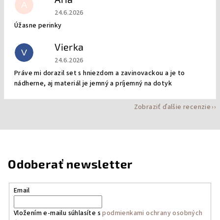
A
Hodnotenie obchodu je 5 z 5 hviezdičiek.
24.6.2026
Úžasne perinky
Vierka
V
Hodnotenie obchodu je 5 z 5 hviezdičiek.
24.6.2026
Práve mi dorazil set s hniezdom a zavinovackou a je to
nádherne, aj materiál je jemný a príjemný na dotyk
Zobraziť ďalšie recenzie
Odoberať newsletter
Email
Vložením e-mailu súhlasíte s
podmienkami ochrany osobných