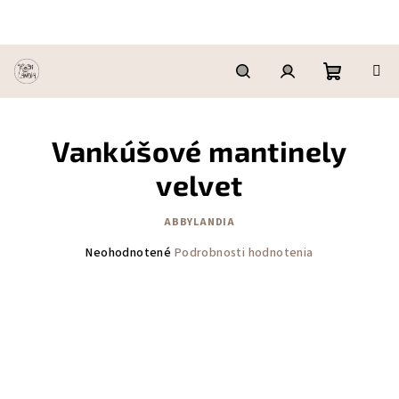
Prejsť
na
obsah
Nákupn
Hľadať
Prihlásenie
Vankúšové mantinely
košík
velvet
ABBYLANDIA
Priemerné
Neohodnotené
Podrobnosti hodnotenia
hodnotenie
produktu
je
0,0
z
5
hviezdičiek.