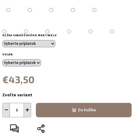
DĹŽKA VANKÚŠOVÉHO MANTINELU
VOLÁN
€43,50
Jednotková
Zvoľte variant
cena:
−
+
Do košíka