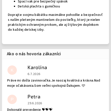
Spací vak pre bezpečný spánok
Detská plachta s gumičkou
Doprajte svojmu bábätku maximálne pohodlie a bezpečnosť
s naším pleteným mantinelom do postieľky, ktorý je nielen
praktickým ochranným prvkom, ale aj štýlovým doplnkom
do každej detskej izby.
Karolína
K
Hodnotenie obchodu je 5 z 5 hviezdičiek.
6.7.2026
Práve mi došla zavinovačka.Je naozaj kvalitná a krásna.Nad
moje očakávania.Som veľmi spokojná Ďakujem. 🩷
Petra
P
Hodnotenie obchodu je 5 z 5 hviezdičiek.
29.6.2026
Dokonalé prevedenie 💝💝💝