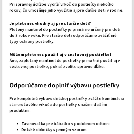
Pri správnej údržbe vydrží vrkoč do postieľky niekoľko
rokov, čo umožňuje jeho využitie aj pre ďalšie deti v rodine.
Je pletenec vhodný aj pre staršie deti?
Pletený mantinel do postieľky je primárne určený pre deti
do 3 rokov veku. Pre staršie deti odporúčame zvážiť iné
typy ochrany postieľky.
Môžem pletenec použiť aj v cestovnej postieľke?
Áno, zapletaný mantinel do postieľky je možné použiť aj v
cestovnej postieľke, pokiaľ zvolíte správnu dĺžku.
Odporúčame doplniť výbavu postieľky
Pre kompletnú výbavu detskej postieľky zvážte kombináciu
staroružového vrkoča do postieľky s našimi ďalšími
produktmi:
Zavinovačka pre bábätko v podobnom odtieni
Detské obliečky s jemným vzorom