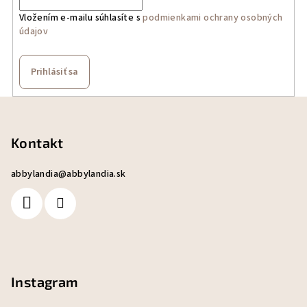
Vložením e-mailu súhlasíte s
podmienkami ochrany osobných
údajov
Prihlásiť sa
Z
á
p
Kontakt
ä
abbylandia
@
abbylandia.sk
t
i
e
Instagram