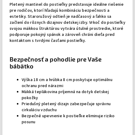
Pletený mantinel do postieľky predstavuje ideálne riešenie
pre rodičov, ktorí hľadajú kombináciu bezpečnosti a
estetiky. Staroružový odtieň je nadčasový a ľahko sa
začlení do rôznych dizajnov detskej izby. Vrkoč do postieľky
svojou mäkkou štruktúrou vytvára útulné prostredie, ktoré
podporuje pokojný spánok a zároveň chráni dieťa pred
kontaktom s tvrdými časťami postieľky.
Bezpečnosť a pohodlie pre Vaše
bábätko
Výška 18 cm a hrúbka 8 cm poskytuje optimálnu
ochranu pred nárazmi
Mäkká teplákovina príjemná na dotyk detskej
pokožky
Priedušný pletený dizajn zabezpečuje správnu
cirkuláciu vzduchu
Bezpečné upevnenie k postieľke eliminuje riziko
posunu