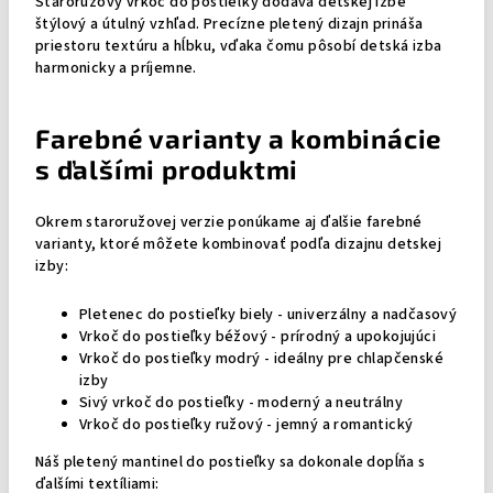
Staroružový vrkoč do postieľky dodáva detskej izbe
štýlový a útulný vzhľad. Precízne pletený dizajn prináša
priestoru textúru a hĺbku, vďaka čomu pôsobí detská izba
harmonicky a príjemne.
Farebné varianty a kombinácie
s ďalšími produktmi
Okrem staroružovej verzie ponúkame aj ďalšie farebné
varianty, ktoré môžete kombinovať podľa dizajnu detskej
izby:
Pletenec do postieľky biely - univerzálny a nadčasový
Vrkoč do postieľky béžový - prírodný a upokojujúci
Vrkoč do postieľky modrý - ideálny pre chlapčenské
izby
Sivý vrkoč do postieľky - moderný a neutrálny
Vrkoč do postieľky ružový - jemný a romantický
Náš pletený mantinel do postieľky sa dokonale dopĺňa s
ďalšími textíliami: