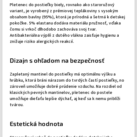
Pletenec do postieľky biely, rovnako ako staroružový
variant, je vyrobený z prémiovej teplákoviny s vysokým
obsahom bavlny (95%), ktorá je prírodná a šetrná k detskej
pokožke. 5% elastanu dodáva materiálu pružnosť, vďaka
čomu si vrkoč dlhodobo zachováva svoj tvar.
Antibakteriálna výplň z dutého vlákna zaisťuje hygienu a
znižuje riziko alergických reakcií.
Dizajn s ohľadom na bezpečnosť
Zapletaný mantinel do postieľky má optimálnu výšku a
hrúbku, ktorá bráni nárazom do tvrdých častí postieľky, no
zároveň umožňuje dobré prúdenie vzduchu. Na rozdiel od
klasických pevných mantinelov, pletenec do postele
umožňuje dieťaťu lepšie dýchať, aj keď sa k nemu priblíži
tvárou.
Estetická hodnota