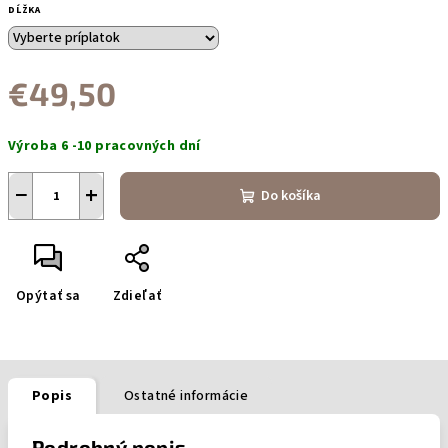
DĹŽKA
€49,50
Jednotková
Výroba 6 -10 pracovných dní
cena:
−
+
Do košíka
Opýtať sa
Zdieľať
Popis
Ostatné informácie
Podrobný popis