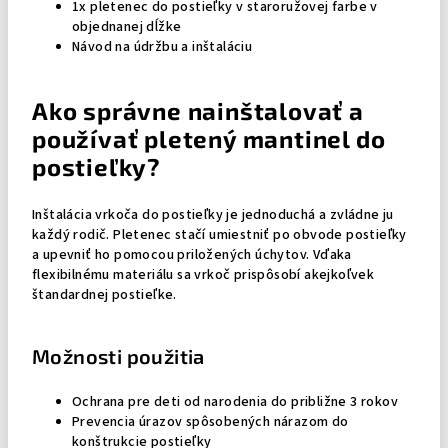
1x pletenec do postieľky v staroružovej farbe v
objednanej dĺžke
Návod na údržbu a inštaláciu
Ako správne nainštalovať a
používať pletený mantinel do
postieľky?
Inštalácia vrkoča do postieľky je jednoduchá a zvládne ju
každý rodič. Pletenec stačí umiestniť po obvode postieľky
a upevniť ho pomocou priložených úchytov. Vďaka
flexibilnému materiálu sa vrkoč prispôsobí akejkoľvek
štandardnej postieľke.
Možnosti použitia
Ochrana pre deti od narodenia do približne 3 rokov
Prevencia úrazov spôsobených nárazom do
konštrukcie postieľky