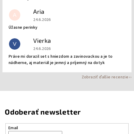
Aria
A
Hodnotenie obchodu je 5 z 5 hviezdičiek.
24.6.2026
Úžasne perinky
Vierka
V
Hodnotenie obchodu je 5 z 5 hviezdičiek.
24.6.2026
Práve mi dorazil set s hniezdom a zavinovackou a je to
nádherne, aj materiál je jemný a príjemný na dotyk
Zobraziť ďalšie recenzie
Odoberať newsletter
Email