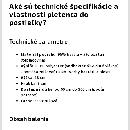
Aké sú technické špecifikácie a
vlastnosti pletenca do
postieľky?
Technické parametre
Materiál povrchu:
95% bavlna + 5% elastan
(teplákovina)
Výplň:
100% polyester (antibakteriálne duté vlákno)
- pomáha znižovať riziko tvorby baktérií a plesní
Výška:
18 cm
Hrúbka:
8 cm
Dostupné dĺžky:
od 60 cm do 360 cm (podľa
potreby)
Farba:
staroružová
Obsah balenia