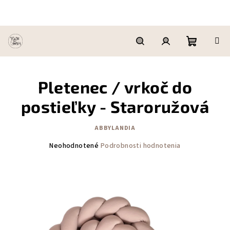
Prejsť
na
obsah
Nákupn
Hľadať
Prihlásenie
Pletenec / vrkoč do
košík
postieľky - Staroružová
ABBYLANDIA
Priemerné
Neohodnotené
Podrobnosti hodnotenia
hodnotenie
produktu
je
0,0
z
5
hviezdičiek.