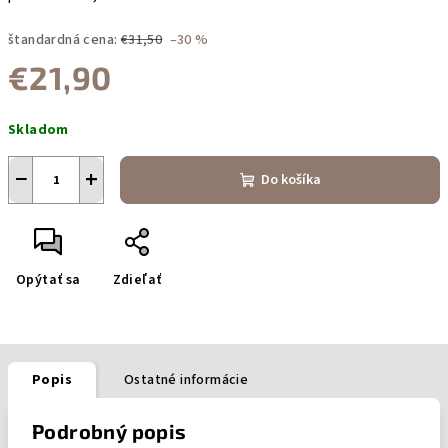
štandardná cena:
€31,50
–30 %
€21,90
Jednotková
Skladom
cena:
−
+
Do košíka
Opýtať sa
Zdieľať
Popis
Ostatné informácie
Podrobný popis