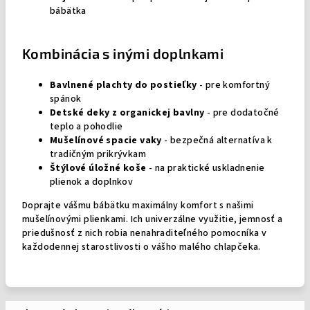
bábätka
Kombinácia s inými doplnkami
Bavlnené plachty do postieľky
- pre komfortný
spánok
Detské deky z organickej bavlny
- pre dodatočné
teplo a pohodlie
Mušelínové spacie vaky
- bezpečná alternatíva k
tradičným prikrývkam
Štýlové úložné koše
- na praktické uskladnenie
plienok a doplnkov
Doprajte vášmu bábätku maximálny komfort s našimi
mušelínovými plienkami. Ich univerzálne využitie, jemnosť a
priedušnosť z nich robia nenahraditeľného pomocníka v
každodennej starostlivosti o vášho malého chlapčeka.