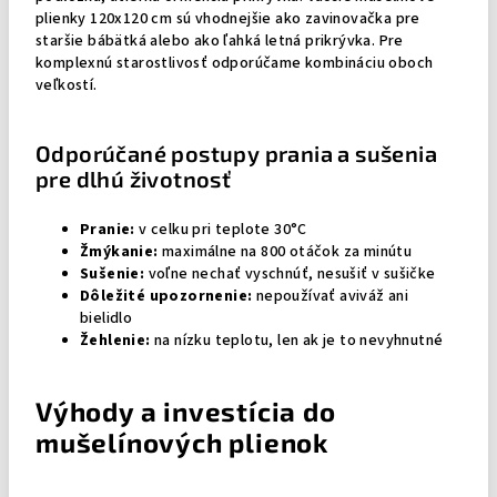
plienky 120x120 cm sú vhodnejšie ako zavinovačka pre
staršie bábätká alebo ako ľahká letná prikrývka. Pre
komplexnú starostlivosť odporúčame kombináciu oboch
veľkostí.
Odporúčané postupy prania a sušenia
pre dlhú životnosť
Pranie:
v celku pri teplote 30°C
Žmýkanie:
maximálne na 800 otáčok za minútu
Sušenie:
voľne nechať vyschnúť, nesušiť v sušičke
Dôležité upozornenie:
nepoužívať aviváž ani
bielidlo
Žehlenie:
na nízku teplotu, len ak je to nevyhnutné
Výhody a investícia do
mušelínových plienok