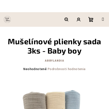
Prejsť
na
obsah
Nákupn
Hľadať
Prihlásenie
Mušelínové plienky sada
košík
3ks - Baby boy
ABBYLANDIA
Priemerné
Neohodnotené
Podrobnosti hodnotenia
hodnotenie
produktu
je
0,0
z
5
hviezdičiek.