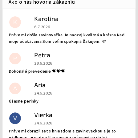
Karolína
K
Hodnotenie obchodu je 5 z 5 hviezdičiek.
6.7.2026
Práve mi došla zavinovačka.Je naozaj kvalitná a krásna.Nad
moje očakávania.Som veľmi spokojná Ďakujem. 🩷
Petra
P
Hodnotenie obchodu je 5 z 5 hviezdičiek.
29.6.2026
Dokonalé prevedenie 💝💝💝
Aria
A
Hodnotenie obchodu je 5 z 5 hviezdičiek.
24.6.2026
Úžasne perinky
Vierka
V
Hodnotenie obchodu je 5 z 5 hviezdičiek.
24.6.2026
Práve mi dorazil set s hniezdom a zavinovackou a je to
nádherne, aj materiál je jemný a príjemný na dotyk