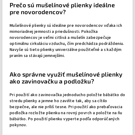
Prečo sú mušelínové plienky ideálne
pre novorodencov?
Mušelínové plienky sú ideálne pre novorodencov vďaka ich
mimoriadnej jemnosti a priedušnosti. Pokožka
novorodencov je veľmi citlivá a mušelín zabezpečuje
optimálnu cirkuláciu vzduchu, čím predchádza podráždeniu.
Navyše sú tieto plienky univerzálne použiteľné a s každým
praním sa stávajú jemnejšími.
Ako správne využiť mušelínové plienky
ako zavinovačku a podložku?
Pri použití ako zavinovačka jednoducho položte bábätko do
stredu plienky a jemne ho zaviňte tak, aby sa cítilo
bezpečne, ale nie príliš tesne. Pri použití ako prebaľovacia
podložka rozložte plienku na rovný povrch a položte na ňu
bábätko. Po použití plienku vyperte podľa odporúčaných
pokynov.