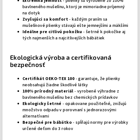
Extrémna jemnosť
- plienky sú vyrobené zo 100%
bavlneného mušelínu, ktorý je mimoriadne príjemný
na dotyk
Zvyšujúci sa komfort
- každým praním sa
mušelínové plienky stávajú ešte jemnejšími a mäkšími
Ideálne pre citlivú pokožku
- šetrné k pokožke aj
tých najmenších a najcitlivejších bábätiek
Ekologická výroba a certifikovaná
bezpečnosť
Certifikát OEKO-TEX 100
- garantuje, že plienky
neobsahujú žiadne škodlivé látky
100% prírodný materiál
- vyrobené výhradne z
bavlneného mušelínu bez chemických prídavkov
Ekologicky šetrné
- opakovane použiteľné, znižujú
množstvo odpadu v porovnaní s jednorazovými
alternatívami
Bezpečné pre bábätko
- spĺňajú normy pre výrobky
určené deťom do 3 rokov