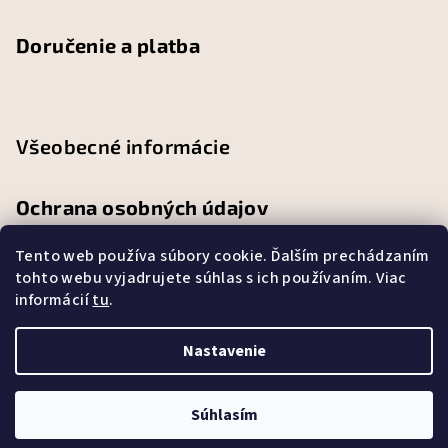
Doručenie a platba
Všeobecné informácie
Ochrana osobných údajov
Tento web používa súbory cookie. Ďalším prechádzaním
Obchodné podmienky
tohto webu vyjadrujete súhlas s ich používaním. Viac
informácií
tu
.
Reklamačný poriadok
Nastavenie
Copyright 2026
Abbylandia
. Všetky práva vyhradené.
Súhlasím
Vytvoril Shoptet