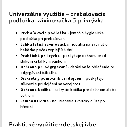
Univerzálne využitie – prebaľovacia
podložka, závinovačka či prikrývka
Prebaľovacia podložka
- jemná a hygienická
podložka pri prebaľovaní
Ľahká letná zavinovačka
- ideálna na zavinutie
bábätka počas teplejších dní
Praktická prikrývka
- poskytuje ochranu pred
slnkom či ľahkým vánkom
Ochrana pri odgrgávaní
- chráni vaše oblečenie pri
odgrgávaní bábätka
Diskrétny pomocník pri dojčení
- poskytuje
súkromie pri dojčení na verejnosti
Ochrana kočíka
- zakrytie kočíka pred slnkom alebo
vetrom
Jemná utierka
- na utieranie tváričky a úst po
kŕmení
Praktické využitie v detskej izbe