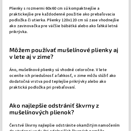
Plienky s rozmermi 60x60 cm sú kompaktnejšie a
praktickejšie pre každodenné použitie ako prebaľovacia
podložka či utierka. Plienky 120x120 cm sú zase vhodnejšie
ako zavinovačka pre väčšie bábätká alebo ako ľahká letná
prikrývka.
Môžem používať mušelínové plienky aj
v lete aj v zime?
Áno, mušelínové plienky sú vhodné celoročne. V lete
oceníte ich priedušnosť a ľahkosť, v zime môžu slúžiť ako
dodatočná vrstva pod teplejšie prikrývky alebo ako
praktická podložka pri prebaľovaní.
Ako najlepšie odstrániť škvrny z
mušelínových plienok?
Čerstvé škvrny najlepšie odstránite okamžitým namočením