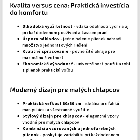
Kvalita versus cena: Praktická investícia
do komfortu
Dlhodobá využiteľnosť
- vďaka odolnosti vydržia aj
pri každodennom používaní a častom praní
Úspora nákladov
- jedno balenie plienok nahradí
množstvo jednorazových riešení
Kvalitné spracovanie
- pevne šité okraje pre
maximálnu životnosť
Ekonomická výhodnosť
- univerzálnosť použitia robí
z plienok praktickú voľbu
Moderný dizajn pre malých chlapcov
Praktická veľkosť 60x60 cm
- ideálna pre ľahkú
manipuláciu a všestranné využitie
Štýlový dizajn pre chlapcov
- elegantné vzory
vhodné pre malých chlapcov
Kombinácia vzorovaných a jednofarebných
plienok
- poskytuje variabilitu pri každodennom