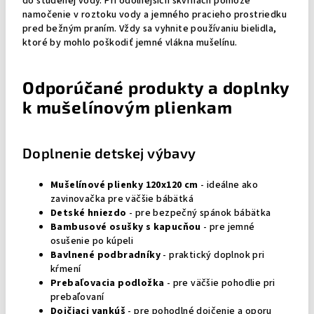
do studenej vody. Pri odolnejších škvrnách pomôže
namočenie v roztoku vody a jemného pracieho prostriedku
pred bežným praním. Vždy sa vyhnite používaniu bielidla,
ktoré by mohlo poškodiť jemné vlákna mušelínu.
Odporúčané produkty a doplnky
k mušelínovým plienkam
Doplnenie detskej výbavy
Mušelínové plienky 120x120 cm
- ideálne ako
zavinovačka pre väčšie bábätká
Detské hniezdo
- pre bezpečný spánok bábätka
Bambusové osušky s kapucňou
- pre jemné
osušenie po kúpeli
Bavlnené podbradníky
- praktický doplnok pri
kŕmení
Prebaľovacia podložka
- pre väčšie pohodlie pri
prebaľovaní
Dojčiaci vankúš
- pre pohodlné dojčenie a oporu