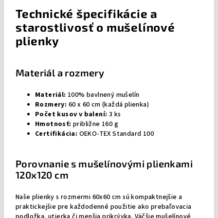
Technické špecifikácie a
starostlivosť o mušelínové
plienky
Materiál a rozmery
Materiál:
100% bavlnený mušelín
Rozmery:
60 x 60 cm (každá plienka)
Počet kusov v balení:
3 ks
Hmotnosť:
približne 160 g
Certifikácia:
OEKO-TEX Standard 100
Porovnanie s mušelínovými plienkami
120x120 cm
Naše plienky s rozmermi 60x60 cm sú kompaktnejšie a
praktickejšie pre každodenné použitie ako prebaľovacia
podložka, utierka či menšia prikrývka. Väčšie mušelínové