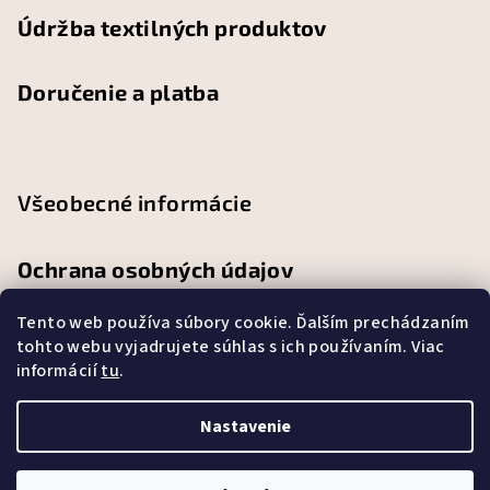
Údržba textilných produktov
Doručenie a platba
Všeobecné informácie
Ochrana osobných údajov
Tento web používa súbory cookie. Ďalším prechádzaním
Obchodné podmienky
tohto webu vyjadrujete súhlas s ich používaním. Viac
informácií
tu
.
Reklamačný poriadok
Nastavenie
Copyright 2026
Abbylandia
. Všetky práva vyhradené.