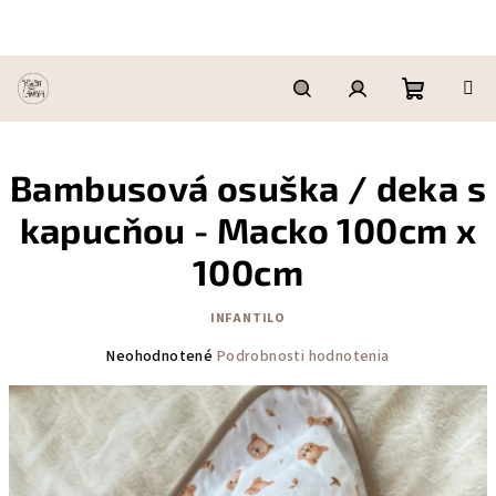
Prejsť
na
obsah
Nákupn
Hľadať
Prihlásenie
Bambusová osuška / deka s
košík
kapucňou - Macko 100cm x
100cm
INFANTILO
Priemerné
Neohodnotené
Podrobnosti hodnotenia
hodnotenie
produktu
je
0,0
z
5