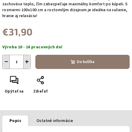
zachováva teplo, čím zabezpečuje maximálny komfort po kúpeli. S
rozmermi 100x100 cm a roztomilým dizajnom je ideálna na sušenie,
hranie aj relaxáciu!
€31,90
Jednotková
Výroba 10 - 16 pracovných dní
cena:
−
+
Do košíka
Opýtať sa
Zdieľať
Popis
Ostatné informácie