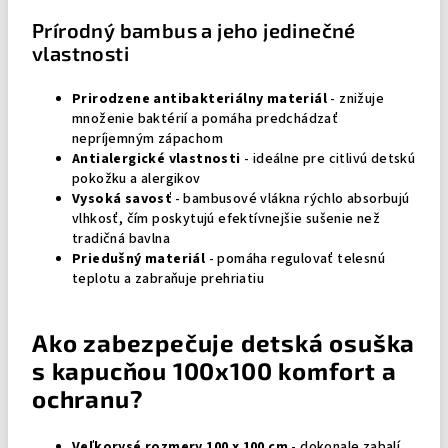
Prírodný bambus a jeho jedinečné
vlastnosti
Prirodzene antibakteriálny materiál
- znižuje
množenie baktérií a pomáha predchádzať
nepríjemným zápachom
Antialergické vlastnosti
- ideálne pre citlivú detskú
pokožku a alergikov
Vysoká savosť
- bambusové vlákna rýchlo absorbujú
vlhkosť, čím poskytujú efektívnejšie sušenie než
tradičná bavlna
Priedušný materiál
- pomáha regulovať telesnú
teplotu a zabraňuje prehriatiu
Ako zabezpečuje detská osuška
s kapucňou 100x100 komfort a
ochranu?
Veľkorysé rozmery 100 x 100 cm
- dokonale zabalí