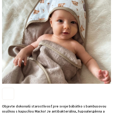
hviezdičiek.
Objavte dokonalú starostlivosť pre svoje bábätko s bambusovou
osuškou s kapucňou Macko! Je antibakteriálna, hypoalergénna a