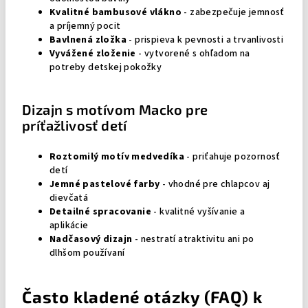
Kvalitné bambusové vlákno
- zabezpečuje jemnosť
a príjemný pocit
Bavlnená zložka
- prispieva k pevnosti a trvanlivosti
Vyvážené zloženie
- vytvorené s ohľadom na
potreby detskej pokožky
Dizajn s motívom Macko pre
príťažlivosť detí
Roztomilý motív medvedíka
- priťahuje pozornosť
detí
Jemné pastelové farby
- vhodné pre chlapcov aj
dievčatá
Detailné spracovanie
- kvalitné vyšívanie a
aplikácie
Nadčasový dizajn
- nestratí atraktivitu ani po
dlhšom používaní
Často kladené otázky (FAQ) k