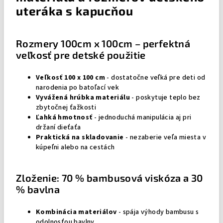
uteráka s kapucňou
Rozmery 100cm x 100cm – perfektná
veľkosť pre detské použitie
Veľkosť 100 x 100 cm
- dostatočne veľká pre deti od
narodenia po batoľací vek
Vyvážená hrúbka materiálu
- poskytuje teplo bez
zbytočnej ťažkosti
Ľahká hmotnosť
- jednoduchá manipulácia aj pri
držaní dieťaťa
Praktická na skladovanie
- nezaberie veľa miesta v
kúpeľni alebo na cestách
Zloženie: 70 % bambusová viskóza a 30
% bavlna
Kombinácia materiálov
- spája výhody bambusu s
odolnosťou bavlny