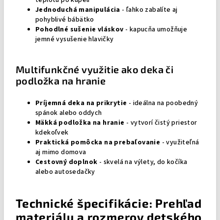
teplotu po kúpeli
Jednoduchá manipulácia
- ľahko zabalíte aj
pohyblivé bábätko
Pohodlné sušenie vláskov
- kapucňa umožňuje
jemné vysušenie hlavičky
Multifunkčné využitie ako deka či
podložka na hranie
Príjemná deka na prikrytie
- ideálna na poobedný
spánok alebo oddych
Mäkká podložka na hranie
- vytvorí čistý priestor
kdekoľvek
Praktická pomôcka na prebaľovanie
- využiteľná
aj mimo domova
Cestovný doplnok
- skvelá na výlety, do kočíka
alebo autosedačky
Technické špecifikácie: Prehľad
materiálu a rozmerov detského