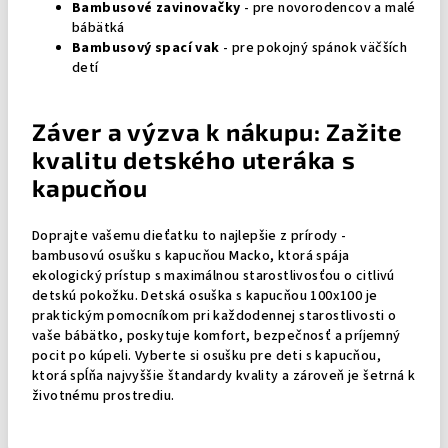
Bambusové zavinovačky
- pre novorodencov a malé
bábätká
Bambusový spací vak
- pre pokojný spánok väčších
detí
Záver a výzva k nákupu: Zažite
kvalitu detského uteráka s
kapucňou
Doprajte vašemu dieťatku to najlepšie z prírody -
bambusovú osušku s kapucňou Macko, ktorá spája
ekologický prístup s maximálnou starostlivosťou o citlivú
detskú pokožku. Detská osuška s kapucňou 100x100 je
praktickým pomocníkom pri každodennej starostlivosti o
vaše bábätko, poskytuje komfort, bezpečnosť a príjemný
pocit po kúpeli. Vyberte si osušku pre deti s kapucňou,
ktorá spĺňa najvyššie štandardy kvality a zároveň je šetrná k
životnému prostrediu.