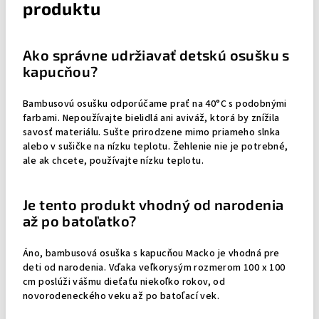
produktu
Ako správne udržiavať detskú osušku s
kapucňou?
Bambusovú osušku odporúčame prať na 40°C s podobnými
farbami. Nepoužívajte bielidlá ani aviváž, ktorá by znížila
savosť materiálu. Sušte prirodzene mimo priameho slnka
alebo v sušičke na nízku teplotu. Žehlenie nie je potrebné,
ale ak chcete, používajte nízku teplotu.
Je tento produkt vhodný od narodenia
až po batoľatko?
Áno, bambusová osuška s kapucňou Macko je vhodná pre
deti od narodenia. Vďaka veľkorysým rozmerom 100 x 100
cm poslúži vášmu dieťaťu niekoľko rokov, od
novorodeneckého veku až po batoľací vek.