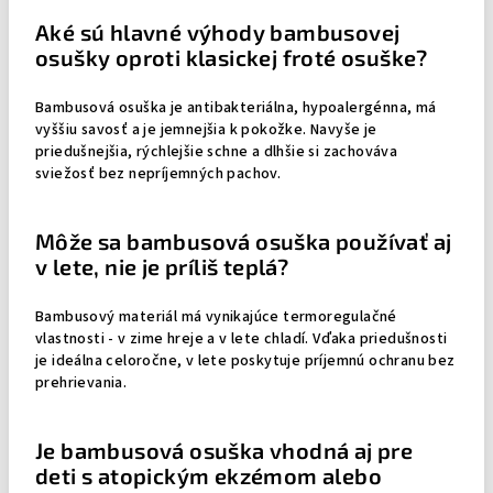
Aké sú hlavné výhody bambusovej
osušky oproti klasickej froté osuške?
Bambusová osuška je antibakteriálna, hypoalergénna, má
vyššiu savosť a je jemnejšia k pokožke. Navyše je
priedušnejšia, rýchlejšie schne a dlhšie si zachováva
sviežosť bez nepríjemných pachov.
Môže sa bambusová osuška používať aj
v lete, nie je príliš teplá?
Bambusový materiál má vynikajúce termoregulačné
vlastnosti - v zime hreje a v lete chladí. Vďaka priedušnosti
je ideálna celoročne, v lete poskytuje príjemnú ochranu bez
prehrievania.
Je bambusová osuška vhodná aj pre
deti s atopickým ekzémom alebo