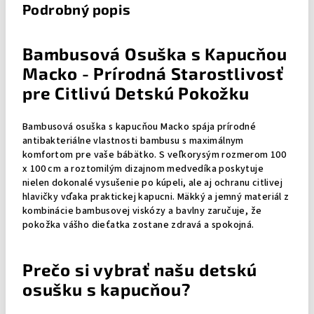
Podrobný popis
Bambusová Osuška s Kapucňou
Macko - Prírodná Starostlivosť
pre Citlivú Detskú Pokožku
Bambusová osuška s kapucňou Macko spája prírodné
antibakteriálne vlastnosti bambusu s maximálnym
komfortom pre vaše bábätko. S veľkorysým rozmerom 100
x 100 cm a roztomilým dizajnom medvedíka poskytuje
nielen dokonalé vysušenie po kúpeli, ale aj ochranu citlivej
hlavičky vďaka praktickej kapucni. Mäkký a jemný materiál z
kombinácie bambusovej viskózy a bavlny zaručuje, že
pokožka vášho dieťatka zostane zdravá a spokojná.
Prečo si vybrať našu detskú
osušku s kapucňou?