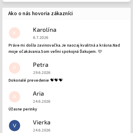
Karolína
K
Hodnotenie obchodu je 5 z 5 hviezdičiek.
6.7.2026
Práve mi došla zavinovačka.Je naozaj kvalitná a krásna.Nad
moje očakávania.Som veľmi spokojná Ďakujem. 🩷
Petra
P
Hodnotenie obchodu je 5 z 5 hviezdičiek.
29.6.2026
Dokonalé prevedenie 💝💝💝
Aria
A
Hodnotenie obchodu je 5 z 5 hviezdičiek.
24.6.2026
Úžasne perinky
Vierka
V
Hodnotenie obchodu je 5 z 5 hviezdičiek.
24.6.2026