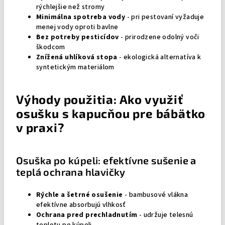
rýchlejšie než stromy
Minimálna spotreba vody
- pri pestovaní vyžaduje
menej vody oproti bavlne
Bez potreby pesticídov
- prirodzene odolný voči
škodcom
Znížená uhlíková stopa
- ekologická alternatíva k
syntetickým materiálom
Výhody použitia: Ako využiť
osušku s kapucňou pre bábätko
v praxi?
Osuška po kúpeli: efektívne sušenie a
teplá ochrana hlavičky
Rýchle a šetrné osušenie
- bambusové vlákna
efektívne absorbujú vlhkosť
Ochrana pred prechladnutím
- udržuje telesnú