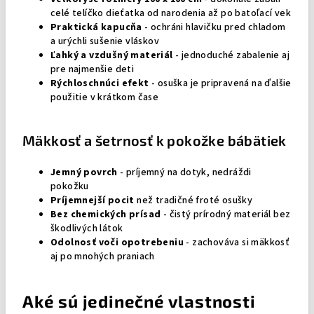
celé telíčko dieťatka od narodenia až po batoľací vek
Praktická kapucňa
- ochráni hlavičku pred chladom
a urýchli sušenie vláskov
Ľahký a vzdušný materiál
- jednoduché zabalenie aj
pre najmenšie deti
Rýchloschnúci efekt
- osuška je pripravená na ďalšie
použitie v krátkom čase
Mäkkosť a šetrnosť k pokožke bábätiek
Jemný povrch
- príjemný na dotyk, nedráždi
pokožku
Príjemnejší pocit
než tradičné froté osušky
Bez chemických prísad
- čistý prírodný materiál bez
škodlivých látok
Odolnosť voči opotrebeniu
- zachováva si mäkkosť
aj po mnohých praniach
Aké sú jedinečné vlastnosti