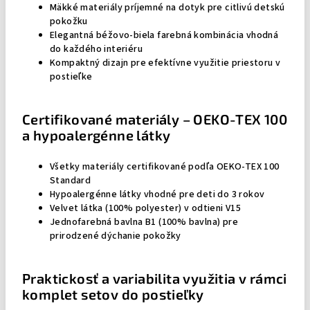
Mäkké materiály príjemné na dotyk pre citlivú detskú
pokožku
Elegantná béžovo-biela farebná kombinácia vhodná
do každého interiéru
Kompaktný dizajn pre efektívne využitie priestoru v
postieľke
Certifikované materiály – OEKO-TEX 100
a hypoalergénne látky
Všetky materiály certifikované podľa OEKO-TEX 100
Standard
Hypoalergénne látky vhodné pre deti do 3 rokov
Velvet látka (100% polyester) v odtieni V15
Jednofarebná bavlna B1 (100% bavlna) pre
prirodzené dýchanie pokožky
Praktickosť a variabilita využitia v rámci
komplet setov do postieľky