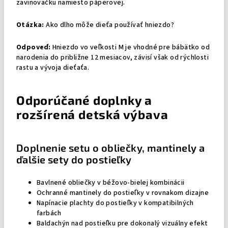
zavinovačku namiesto páperovej.
Otázka:
Ako dlho môže dieťa používať hniezdo?
Odpoveď:
Hniezdo vo veľkosti M je vhodné pre bábätko od
narodenia do približne 12 mesiacov, závisí však od rýchlosti
rastu a vývoja dieťaťa.
Odporúčané doplnky a
rozšírená detská výbava
Doplnenie setu o obliečky, mantinely a
ďalšie sety do postieľky
Bavlnené obliečky v béžovo-bielej kombinácii
Ochranné mantinely do postieľky v rovnakom dizajne
Napínacie plachty do postieľky v kompatibilných
farbách
Baldachýn nad postieľku pre dokonalý vizuálny efekt