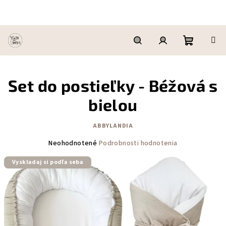
Prejsť
na
obsah
Nákupn
Hľadať
Prihlásenie
Set do postieľky - Béžová s
košík
bielou
ABBYLANDIA
Priemerné
Neohodnotené
Podrobnosti hodnotenia
hodnotenie
produktu
Vyskladaj si podľa seba
je
0,0
z
5
hviezdičiek.