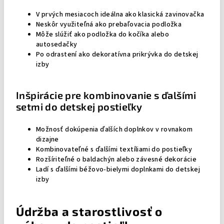
V prvých mesiacoch ideálna ako klasická zavinovačka
Neskôr využiteľná ako prebaľovacia podložka
Môže slúžiť ako podložka do kočíka alebo
autosedačky
Po odrastení ako dekoratívna prikrývka do detskej
izby
Inšpirácie pre kombinovanie s ďalšími
setmi do detskej postieľky
Možnosť dokúpenia ďalších doplnkov v rovnakom
dizajne
Kombinovateľné s ďalšími textíliami do postieľky
Rozšíriteľné o baldachýn alebo závesné dekorácie
Ladí s ďalšími béžovo-bielymi doplnkami do detskej
izby
Údržba a starostlivosť o