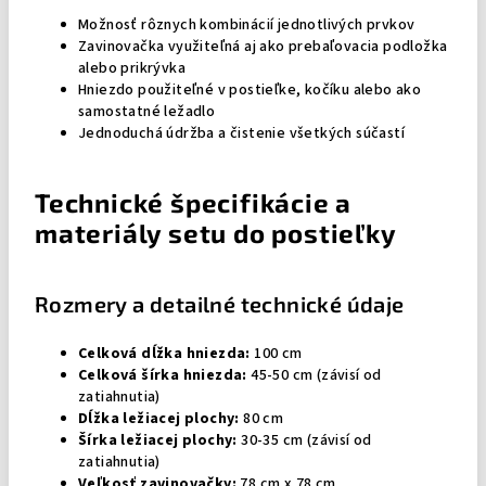
Možnosť rôznych kombinácií jednotlivých prvkov
Zavinovačka využiteľná aj ako prebaľovacia podložka
alebo prikrývka
Hniezdo použiteľné v postieľke, kočíku alebo ako
samostatné ležadlo
Jednoduchá údržba a čistenie všetkých súčastí
Technické špecifikácie a
materiály setu do postieľky
Rozmery a detailné technické údaje
Celková dĺžka hniezda:
100 cm
Celková šírka hniezda:
45-50 cm (závisí od
zatiahnutia)
Dĺžka ležiacej plochy:
80 cm
Šírka ležiacej plochy:
30-35 cm (závisí od
zatiahnutia)
Veľkosť zavinovačky:
78 cm x 78 cm