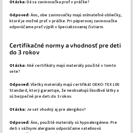
Otázka:
Dá sa zavinovačka prať v práčke?
Odpoveď:
Áno, obe zavinovačky majú snímateľné obliečky,
ktoré je možné prať v práčke. Pri páperovej zavinovačke
odporúčame prať výplň v špecializovanej čistiarni.
Certifikačné normy a vhodnosť pre deti
do 3 rokov
Otázka:
Aké certifikáty majú materiály použité v tomto
sete?
Odpoveď:
Všetky materiály majú certifikát OEKO-TEX 100
Standard, ktorý garantuje, že neobsahujú škodlivé látky a
sú bezpečné pre deti do 3 rokov.
Otázka:
Je set vhodný aj pre alergikov?
Odpoveď:
Áno, použité materiály sú hypoalergénne. Pre
deti s vážnymi alergiami odporúčame vatelínovú