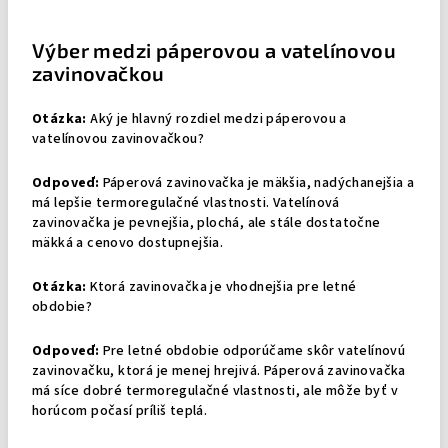
Výber medzi páperovou a vatelínovou
zavinovačkou
Otázka:
Aký je hlavný rozdiel medzi páperovou a
vatelínovou zavinovačkou?
Odpoveď:
Páperová zavinovačka je mäkšia, nadýchanejšia a
má lepšie termoregulačné vlastnosti. Vatelínová
zavinovačka je pevnejšia, plochá, ale stále dostatočne
mäkká a cenovo dostupnejšia.
Otázka:
Ktorá zavinovačka je vhodnejšia pre letné
obdobie?
Odpoveď:
Pre letné obdobie odporúčame skôr vatelínovú
zavinovačku, ktorá je menej hrejivá. Páperová zavinovačka
má síce dobré termoregulačné vlastnosti, ale môže byť v
horúcom počasí príliš teplá.