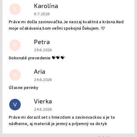
Karolína
K
Hodnotenie obchodu je 5 z 5 hviezdičiek.
6.7.2026
Práve mi došla zavinovačka.Je naozaj kvalitná a krásna.Nad
moje očakávania.Som veľmi spokojná Ďakujem. 🩷
Petra
P
Hodnotenie obchodu je 5 z 5 hviezdičiek.
29.6.2026
Dokonalé prevedenie 💝💝💝
Aria
A
Hodnotenie obchodu je 5 z 5 hviezdičiek.
24.6.2026
Úžasne perinky
Vierka
V
Hodnotenie obchodu je 5 z 5 hviezdičiek.
24.6.2026
Práve mi dorazil set s hniezdom a zavinovackou a je to
nádherne, aj materiál je jemný a príjemný na dotyk