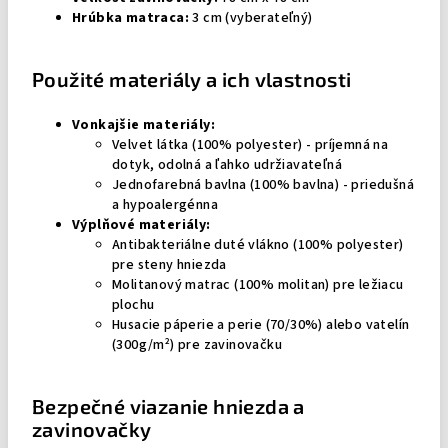
Hrúbka matraca:
3 cm (vyberateľný)
Použité materiály a ich vlastnosti
Vonkajšie materiály:
Velvet látka (100% polyester) - príjemná na
dotyk, odolná a ľahko udržiavateľná
Jednofarebná bavlna (100% bavlna) - priedušná
a hypoalergénna
Výplňové materiály:
Antibakteriálne duté vlákno (100% polyester)
pre steny hniezda
Molitanový matrac (100% molitan) pre ležiacu
plochu
Husacie páperie a perie (70/30%) alebo vatelín
(300g/m²) pre zavinovačku
Bezpečné viazanie hniezda a
zavinovačky