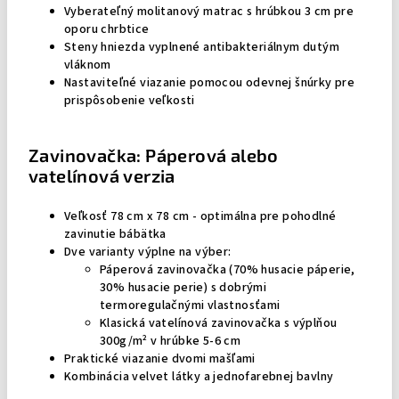
Vyberateľný molitanový matrac s hrúbkou 3 cm pre
oporu chrbtice
Steny hniezda vyplnené antibakteriálnym dutým
vláknom
Nastaviteľné viazanie pomocou odevnej šnúrky pre
prispôsobenie veľkosti
Zavinovačka: Páperová alebo
vatelínová verzia
Veľkosť 78 cm x 78 cm - optimálna pre pohodlné
zavinutie bábätka
Dve varianty výplne na výber:
Páperová zavinovačka (70% husacie páperie,
30% husacie perie) s dobrými
termoregulačnými vlastnosťami
Klasická vatelínová zavinovačka s výplňou
300g/m² v hrúbke 5-6 cm
Praktické viazanie dvomi mašľami
Kombinácia velvet látky a jednofarebnej bavlny