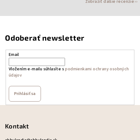
Zobraziť ďalšie recenzie
Odoberať newsletter
Email
Vložením e-mailu súhlasíte s
podmienkami ochrany osobných
údajov
Prihlásiť sa
Z
á
p
Kontakt
ä