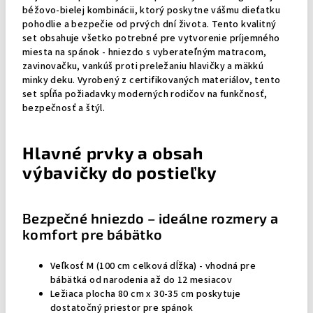
béžovo-bielej kombinácii, ktorý poskytne vášmu dieťatku
pohodlie a bezpečie od prvých dní života. Tento kvalitný
set obsahuje všetko potrebné pre vytvorenie príjemného
miesta na spánok - hniezdo s vyberateľným matracom,
zavinovačku, vankúš proti preležaniu hlavičky a mäkkú
minky deku. Vyrobený z certifikovaných materiálov, tento
set spĺňa požiadavky moderných rodičov na funkčnosť,
bezpečnosť a štýl.
Hlavné prvky a obsah
výbavičky do postieľky
Bezpečné hniezdo – ideálne rozmery a
komfort pre bábätko
Veľkosť M (100 cm celková dĺžka) - vhodná pre
bábätká od narodenia až do 12 mesiacov
Ležiaca plocha 80 cm x 30-35 cm poskytuje
dostatočný priestor pre spánok