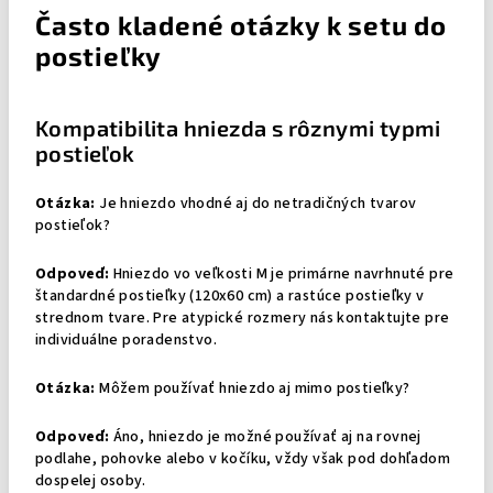
Často kladené otázky k setu do
postieľky
Kompatibilita hniezda s rôznymi typmi
postieľok
Otázka:
Je hniezdo vhodné aj do netradičných tvarov
postieľok?
Odpoveď:
Hniezdo vo veľkosti M je primárne navrhnuté pre
štandardné postieľky (120x60 cm) a rastúce postieľky v
strednom tvare. Pre atypické rozmery nás kontaktujte pre
individuálne poradenstvo.
Otázka:
Môžem používať hniezdo aj mimo postieľky?
Odpoveď:
Áno, hniezdo je možné používať aj na rovnej
podlahe, pohovke alebo v kočíku, vždy však pod dohľadom
dospelej osoby.