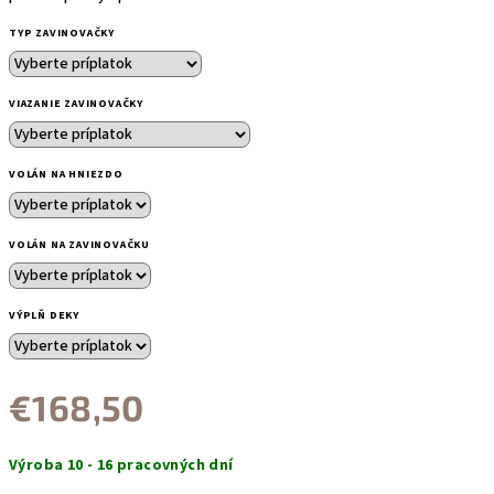
TYP ZAVINOVAČKY
VIAZANIE ZAVINOVAČKY
VOLÁN NA HNIEZDO
VOLÁN NA ZAVINOVAČKU
VÝPLŇ DEKY
€168,50
Jednotková
Výroba 10 - 16 pracovných dní
cena: